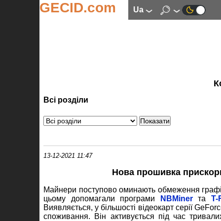
GECID.com
ua
К
Всі розділи
13-12-2021 11:47
Нова прошивка прискорю
Майнери поступово оминають обмеження графіч
цьому допомагали програми
NBMiner
та
T-
Виявляється, у більшості відеокарт серії GeFo
споживання. Він активується під час тривали