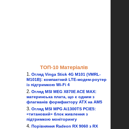
ТОП-10 Матеріалів
Огляд Vinga Stick 4G M101 (VMRL-
M101B): компактний LTE-модем-роутер
із підтримкою Wi-Fi 4
Огляд MSI MEG X870E ACE MAX:
материнська плата, що є одним з
флагманів формфактору ATX на AM5
Огляд MSI MPG Ai1300TS PCIE5:
«титановий» блок живлення з
підтримкою моніторингу
Порівняння Radeon RX 9060 з RX