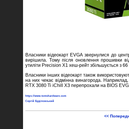
Власники відеокарт EVGA звернулися до центру
вирішила. Тому після оновлення прошивки ві
утиліти Precision X1 хеш-рейт збільшується з 66
Власники інших відеокарт також використовуют
на них чекає відмінна винагорода. Наприклад
RTX 3080 Ti iChill X3 перепрохали на BIOS EVGA
https://www.tomshardware.com
Сергій Буділовський
<< Поперед