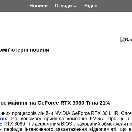
Новини
Огляди
Відео
омп'ютерні новини
є майнінг на GeForce RTX 3080 Ti на 21%
них процесорів лінійки NVIDIA GeForce RTX 30 LHR. Споча
Rex
. На допомогу прийшла компанія EVGA. Про це 
rce RTX 3080 Ti з дефолтним BIOS є захований обмежувач п
х періодів інтенсивного завантаження відеопам'яті, що в