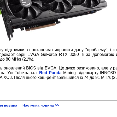
 підтримки з проханням виправити дану "проблему", і ком
деокарт серії EVGA GeForce RTX 3080 Ti за допомогою 
 до 80 MH/s (21%).
ь оновлений BIOS від EVGA. Це дуже ризиковано, але у раз
, на YouTube-каналі
Red Panda
Mining відеокарту INNO3D
 XC3. Після цього хеш-рейт збільшився із 74 до 91 MH/s (2
ня новина
Наступна новина >>