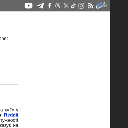
тку їм у
на
Reddit
отужності
казує на