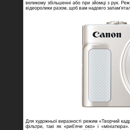
великому збільшенні або при зйомці з рук. Реж
відеоролики разом, щоб вам надовго запам'ятал
Для художньої виразності режим «Творчий кадр»
фільтри, такі як «риб'яче око» і «мініатюра