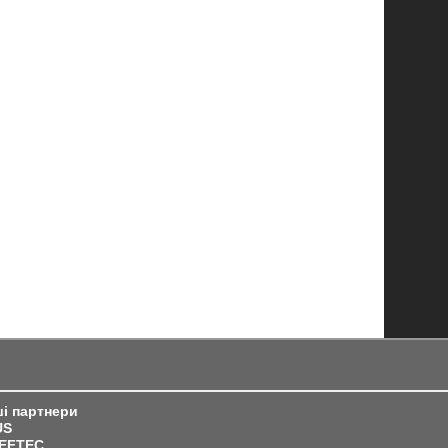
і партнери
US
IEFTEC