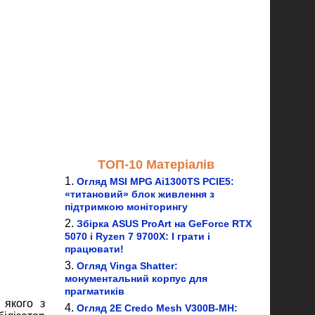
ТОП-10 Матеріалів
Огляд MSI MPG Ai1300TS PCIE5:
«титановий» блок живлення з
підтримкою моніторингу
Збірка ASUS ProArt на GeForce RTX
5070 і Ryzen 7 9700X: І грати і
працювати!
Огляд Vinga Shatter:
монументальний корпус для
прагматиків
 якого з
Огляд 2E Credo Mesh V300B-MH: