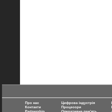
Про нас
Цифрова індустрія
Контакти
Процесори
Partnership
Оперативна пам’ять