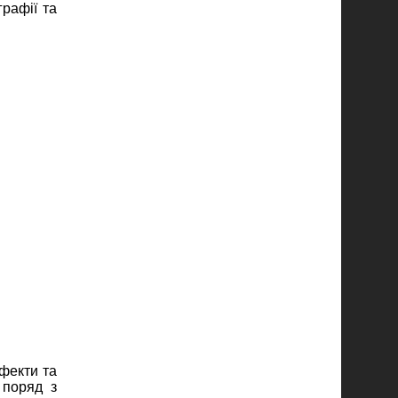
графії та
фекти та
 поряд з