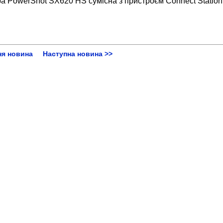
ра PowerShot SX620 HS сумісна з пристроєм Connect Statio
ня новина
Наступна новина >>