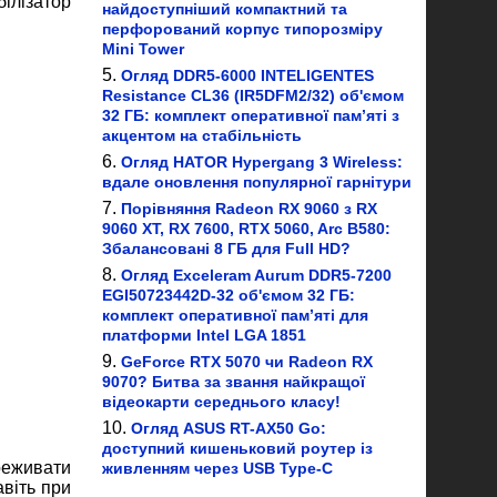
ілізатор
найдоступніший компактний та
перфорований корпус типорозміру
Mini Tower
Огляд DDR5-6000 INTELIGENTES
Resistance CL36 (IR5DFM2/32) об'ємом
32 ГБ: комплект оперативної пам’яті з
акцентом на стабільність
Огляд HATOR Hypergang 3 Wireless:
вдале оновлення популярної гарнітури
Порівняння Radeon RX 9060 з RX
9060 XT, RX 7600, RTX 5060, Arc B580:
Збалансовані 8 ГБ для Full HD?
Огляд Exceleram Aurum DDR5-7200
EGI50723442D-32 об'ємом 32 ГБ:
комплект оперативної пам’яті для
платформи Intel LGA 1851
GeForce RTX 5070 чи Radeon RX
9070? Битва за звання найкращої
відеокарти середнього класу!
Огляд ASUS RT-AX50 Go:
доступний кишеньковий роутер із
реживати
живленням через USB Type-C
авіть при