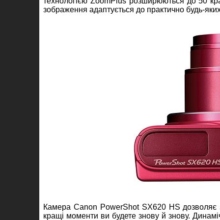
технологією ZoomPlus розширюються до 50 кра
зображення адаптується до практично будь-яких у
Камера Canon PowerShot SX620 HS дозволяє зн
кращі моменти ви будете знову й знову. Динамі