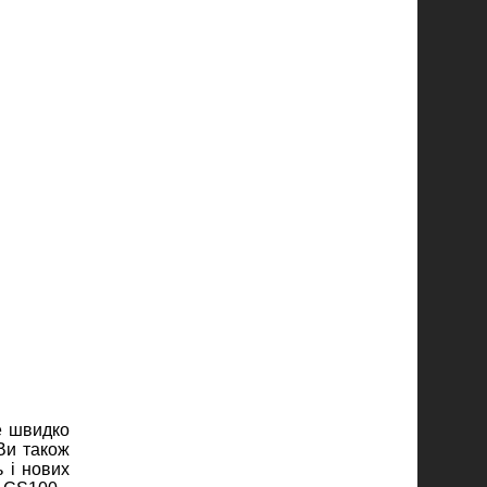
е швидко
Ви також
 і нових