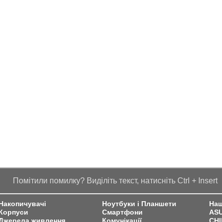
Помітили помилку? Виділіть текст, натисніть Ctrl + Insert
Накопичувачі
Ноутбуки і Планшети
Наш
Корпуси
Смартфони
AS
Джерела живлення
Комунікації
CH