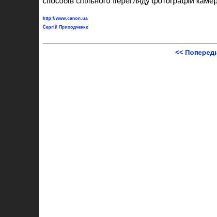
способів спільного перегляду фотографій каме
http://www.canon.ua
Сергій Приходченко
<< Поперед