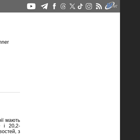
ії мають
 і 20,2-
остей, з