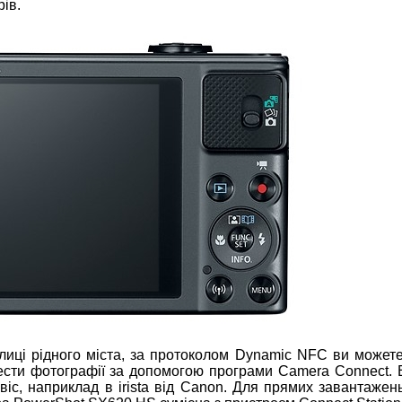
рів.
лиці рідного міста, за протоколом Dynamic NFC ви может
нести фотографії за допомогою програми Camera Connect. 
іс, наприклад в irista від Canon. Для прямих завантажень