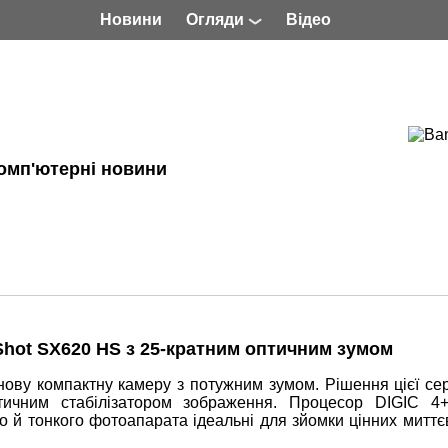
Новини
Огляди
Відео
омп'ютерні новини
hot SX620 HS з 25-кратним оптичним зумом
ову компактну камеру з потужним зумом. Рішення цієї сер
тичним стабілізатором зображення. Процесор DIGIC 4+
й тонкого фотоапарата ідеальні для зйомки цінних миттєв