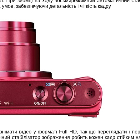
т. При зйомці на ходу восьмирежимний автоматичний стаб
мов, забезпечуючи детальність і чіткість кадру.
імати відео у форматі Full HD, так що переглядати і пе
чний стабілізатор зображення робить кожен кадр стійким н