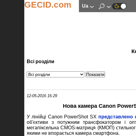
GECID.com
ua
К
Всі розділи
12-05-2016 16:29
Нова камера Canon PowerS
У лінійці Canon PowerShot SX
представлено
н
об'єктиви з потужним трансфокатором і оп
мегапіксельна CMOS-матриця (КМОП) стильного 
якими не впорається камера смартфона.