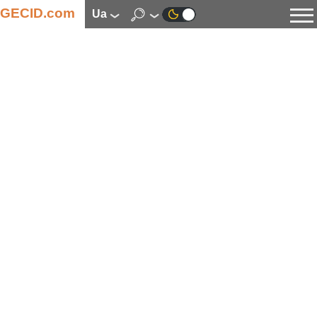
GECID.com
ua
Новини
Відео
Огляди
Цифрова індустрія
Процесори
Оперативна пам’ять
Материнські плати
Відеокарти
Системи охолодження
Накопичувачі
Корпуси
Джерела живлення
Мультимедіа
Цифрове фото та відео
Монітори