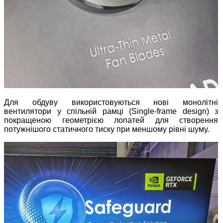
Для обдуву використовуються нові монолітні
вентилятори у спільній рамці (Single-frame design) з
покращеною геометрією лопатей для створення
потужнішого статичного тиску при меншому рівні шуму.