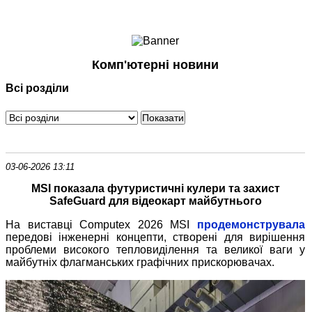
Ноутбуки і Планшети
Смартфони
Комунікації
Комп'ютерні новини
Периферія
Всі розділи
Автоелектроніка
Програмне забезпечення
Ігри
03-06-2026 13:11
MSI показала футуристичні кулери та захист
SafeGuard для відеокарт майбутнього
На виставці Computex 2026 MSI
продемонструвала
передові інженерні концепти, створені для вирішення
проблеми високого тепловиділення та великої ваги у
майбутніх флагманських графічних прискорювачах.