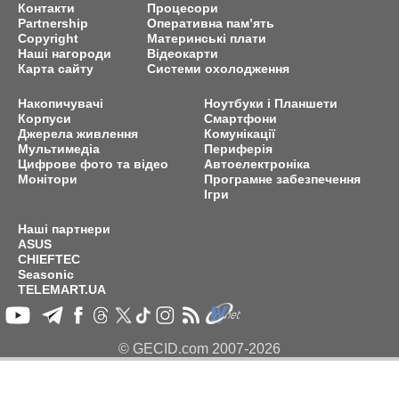
Контакти
Процесори
Partnership
Оперативна пам’ять
Copyright
Материнські плати
Наші нагороди
Відеокарти
Карта сайту
Системи охолодження
Накопичувачі
Ноутбуки і Планшети
Корпуси
Смартфони
Джерела живлення
Комунікації
Мультимедіа
Периферія
Цифрове фото та відео
Автоелектроніка
Монітори
Програмне забезпечення
Ігри
Наші партнери
ASUS
CHIEFTEC
Seasonic
TELEMART.UA
© GECID.com 2007-2026