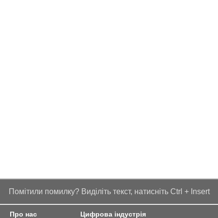
Помітили помилку? Виділіть текст, натисніть Ctrl + Insert
Про нас
Цифрова індустрія