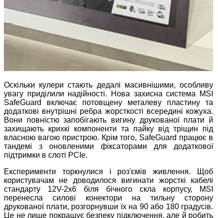
Оскільки кулери стають дедалі масивнішими, особливу
увагу приділили надійності. Нова захисна система MSI
SafeGuard включає потовщену металеву пластину та
додаткові внутрішні ребра жорсткості всередині кожуха.
Вони повністю запобігають вигину друкованої плати й
захищають крихкі компоненти та пайку від тріщин під
власною вагою пристрою. Крім того, SafeGuard працює в
тандемі з оновленими фіксаторами для додаткової
підтримки в слоті PCIe.
Експерименти торкнулися і роз'ємів живлення. Щоб
користувачам не доводилося вигинати жорсткі кабелі
стандарту 12V-2x6 біля бічного скла корпусу, MSI
перенесла силові конектори на тильну сторону
друкованої плати, розгорнувши їх на 90 або 180 градусів.
Це не лише покращує безпеку підключення, але й робить