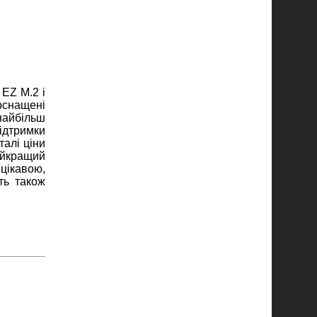
 EZ M.2 і
оснащені
найбільш
ідтримки
талі ціни
айкращий
 цікавою,
ть також