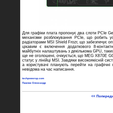
Для графіки плата пропонує два слоти PCIe Gen
механізми розблокування PCIe, що робить у
радіаторами MSI Shield Frozr, що забезпечує 
цікавим є включення додаткового 8-контакт
майбутніх налаштувань з декількома GPU, таких 
ще не оголошені, очікується, що MEG X870E G
статус у лінійці MSI. Завдяки високоякісній с
а користувачі планують перейти на графічні 
невідома на час написання.
techpowerup.com
Павлик Олександр
<< Поперед