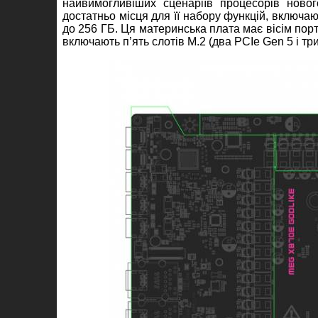
найвимогливіших сценаріїв процесорів ново
достатньо місця для її набору функцій, включаю
до 256 ГБ. Ця материнська плата має вісім порт
включають п’ять слотів M.2 (два PCIe Gen 5 і три