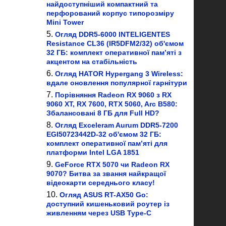
найдоступніший компактний та
перфорований корпус типорозміру
Mini Tower
Огляд DDR5-6000 INTELIGENTES
Resistance CL36 (IR5DFM2/32) об'ємом
32 ГБ: комплект оперативної пам’яті з
акцентом на стабільність
Огляд HATOR Hypergang 3 Wireless:
вдале оновлення популярної гарнітури
Порівняння Radeon RX 9060 з RX
9060 XT, RX 7600, RTX 5060, Arc B580:
Збалансовані 8 ГБ для Full HD?
Огляд Exceleram Aurum DDR5-7200
EGI50723442D-32 об'ємом 32 ГБ:
комплект оперативної пам’яті для
платформи Intel LGA 1851
GeForce RTX 5070 чи Radeon RX
9070? Битва за звання найкращої
відеокарти середнього класу!
Огляд ASUS RT-AX50 Go:
доступний кишеньковий роутер із
живленням через USB Type-C