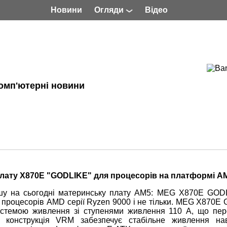
Новини
Огляди
Відео
омп'ютерні новини
плату X870E "GODLIKE" для процесорів на платформі A
ішу на сьогодні материнську плату AM5: MEG X870E GOD
 процесорів AMD серії Ryzen 9000 і не тільки. MEG X870E
стемою живлення зі ступенями живлення 110 А, що пе
 конструкція VRM забезпечує стабільне живлення на