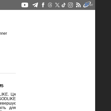
M5
LIKE. Ця
 GODLIKE
ревершує
віть для