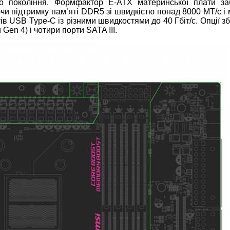
го покоління. Формфактор E-ATX материнської плати за
чи підтримку пам’яті DDR5 зі швидкістю понад 8000 МТ/с і 
ів USB Type-C із різними швидкостями до 40 Гбіт/с. Опції з
 Gen 4) і чотири порти SATA III.