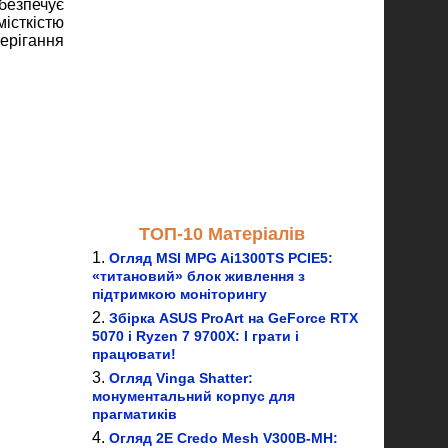
безпечує
місткістю
берігання
ТОП-10 Матеріалів
Огляд MSI MPG Ai1300TS PCIE5:
«титановий» блок живлення з
підтримкою моніторингу
Збірка ASUS ProArt на GeForce RTX
5070 і Ryzen 7 9700X: І грати і
працювати!
Огляд Vinga Shatter:
монументальний корпус для
прагматиків
Огляд 2E Credo Mesh V300B-MH: