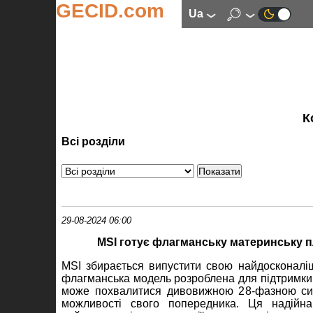
GECID.com
ua
К
Всі розділи
29-08-2024 06:00
MSI готує флагманську материнську 
MSI збирається випустити свою найдосконал
флагманська модель розроблена для підтримки
може похвалитися дивовижною 28-фазною си
можливості свого попередника. Ця надійна