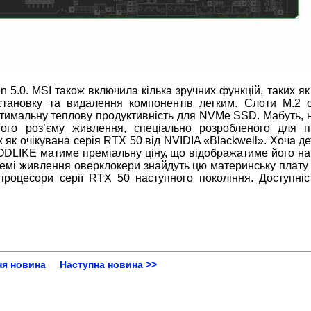
 5.0. MSI також включила кілька зручних функцій, таких як
становку та видалення компонентів легким. Слоти M.2 
оптимальну теплову продуктивність для NVMe SSD. Мабуть, 
ного роз’єму живлення, спеціально розробленого для п
як очікувана серія RTX 50 від NVIDIA «Blackwell». Хоча де
ODLIKE матиме преміальну ціну, що відображатиме його н
истемі живлення оверклокери знайдуть цю материнську плату
процесори серії RTX 50 наступного покоління. Доступніс
ня новина
Наступна новина >>