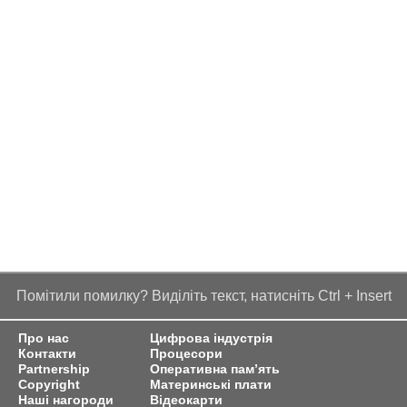
Помітили помилку? Виділіть текст, натисніть Ctrl + Insert
Про нас
Цифрова індустрія
Контакти
Процесори
Partnership
Оперативна пам’ять
Copyright
Материнські плати
Наші нагороди
Відеокарти