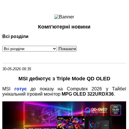
Ноутбуки і Планшети
Смартфони
Комунікації
Комп'ютерні новини
Периферія
Всі розділи
Автоелектроніка
Програмне забезпечення
Ігри
30-05-2026 09:35
MSI дебютує з Triple Mode QD OLED
MSI
готує
до показу на Computex 2026 у Тайбеї
унікальний ігровий монітор
MPG OLED 322URDX36
.