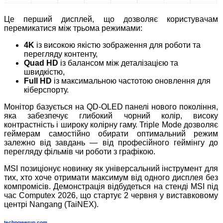
Це перший дисплей, що дозволяє користувачам
перемикатися між трьома режимами:
4K
із високою якістю зображення для роботи та
перегляду контенту,
Quad HD
із балансом між деталізацією та
швидкістю,
Full HD
із максимальною частотою оновлення для
кіберспорту.
Монітор базується на QD‑OLED панелі нового покоління,
яка забезпечує глибокий чорний колір, високу
контрастність і широку колірну гаму. Triple Mode дозволяє
геймерам самостійно обирати оптимальний режим
залежно від завдань — від професійного геймінгу до
перегляду фільмів чи роботи з графікою.
MSI позиціонує новинку як універсальний інструмент для
тих, хто хоче отримати максимум від одного дисплея без
компромісів. Демонстрація відбудеться на стенді MSI під
час Computex 2026, що стартує 2 червня у виставковому
центрі Nangang (TaiNEX).
techpowerup.com