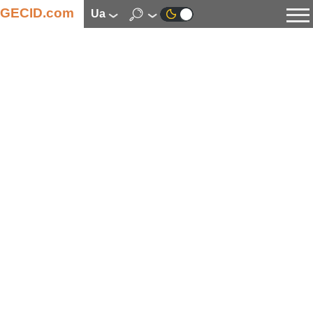
GECID.com
ua
Новини
Відео
Огляди
Цифрова індустрія
Процесори
Оперативна пам’ять
Материнські плати
Відеокарти
Системи охолодження
Накопичувачі
Корпуси
Джерела живлення
Мультимедіа
Цифрове фото та відео
Монітори