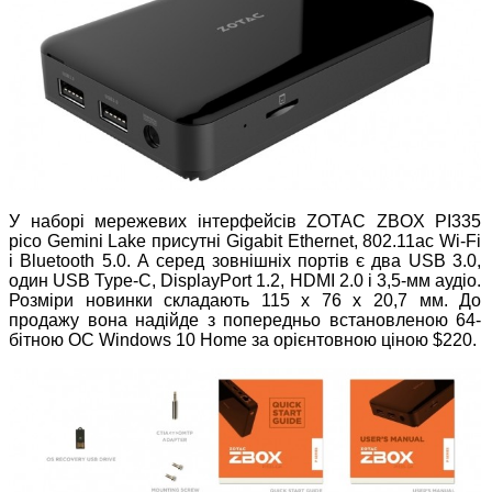
У наборі мережевих інтерфейсів ZOTAC ZBOX PI335
pico Gemini Lake присутні Gigabit Ethernet, 802.11ac Wi-Fi
і Bluetooth 5.0. А серед зовнішніх портів є два USB 3.0,
один USB Type-C, DisplayPort 1.2, HDMI 2.0 і 3,5-мм аудіо.
Розміри новинки складають 115 х 76 х 20,7 мм. До
продажу вона надійде з попередньо встановленою 64-
бітною ОС Windows 10 Home за орієнтовною ціною $220.