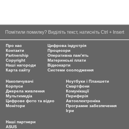
Помітили помилку? Виділіть текст, натисніть Ctrl + Insert
Про нас
Цифрова індустрія
Контакти
Процесори
Partnership
Оперативна пам’ять
Copyright
Материнські плати
Наші нагороди
Відеокарти
Карта сайту
Системи охолодження
Накопичувачі
Ноутбуки і Планшети
Корпуси
Смартфони
Джерела живлення
Комунікації
Мультимедіа
Периферія
Цифрове фото та відео
Автоелектроніка
Монітори
Програмне забезпечення
Ігри
Наші партнери
ASUS