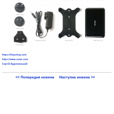
https://liliputing.com
https://www.zotac.com
Сергій Буділовський
<< Попередня новина
Наступна новина >>