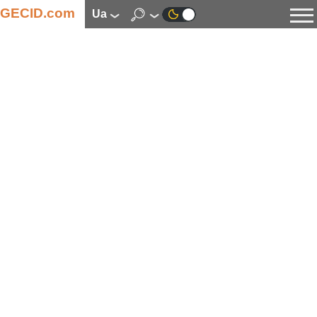
GECID.com
ua
Новини
Відео
Огляди
Цифрова індустрія
Процесори
Оперативна пам’ять
Материнські плати
Відеокарти
Системи охолодження
Накопичувачі
Корпуси
Джерела живлення
Мультимедіа
Цифрове фото та відео
Монітори