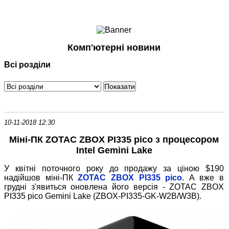
Ноутбуки і Планшети
Смартфони
Комунікації
Комп'ютерні новини
Периферія
Всі розділи
Автоелектроніка
Програмне забезпечення
Ігри
10-11-2018 12:30
Міні-ПК ZOTAC ZBOX PI335 pico з процесором
Intel Gemini Lake
У квітні поточного року до продажу за ціною $190
надійшов міні-ПК
ZOTAC ZBOX PI335 pico
. А вже в
грудні з'явиться оновлена ​​його версія - ZOTAC ZBOX
PI335 pico Gemini Lake (ZBOX-PI335-GK-W2B/W3B).