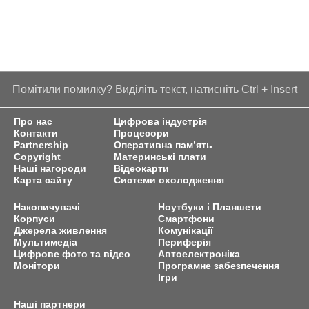
Помітили помилку? Виділіть текст, натисніть Ctrl + Insert
Про нас
Цифрова індустрія
Контакти
Процесори
Partnership
Оперативна пам’ять
Copyright
Материнські плати
Наші нагороди
Відеокарти
Карта сайту
Системи охолодження
Накопичувачі
Ноутбуки і Планшети
Корпуси
Смартфони
Джерела живлення
Комунікації
Мультимедіа
Периферія
Цифрове фото та відео
Автоелектроніка
Монітори
Програмне забезпечення
Ігри
Наші партнери