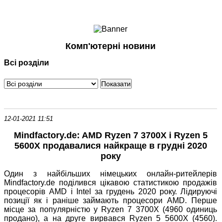
Ноутбуки і Планшети
Смартфони
Комунікації
Комп'ютерні новини
Периферія
Всі розділи
Автоелектроніка
Програмне забезпечення
Ігри
12-01-2021 11:51
Mindfactory.de: AMD Ryzen 7 3700X і Ryzen 5
5600X продавалися найкраще в грудні 2020
року
Один з найбільших німецьких онлайн-ритейлерів
Mindfactory.de поділився цікавою статистикою продажів
процесорів AMD і Intel за грудень 2020 року. Лідируючі
позиції як і раніше займають процесори AMD. Перше
місце за популярністю у Ryzen 7 3700X (4960 одиниць
продано), а на друге вирвався Ryzen 5 5600X (4560).