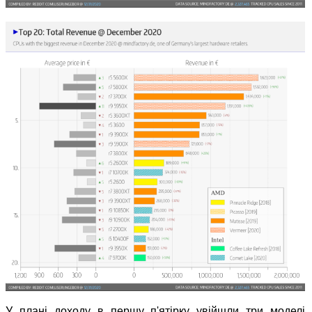
У плані доходу в першу п'ятірку увійшли три моделі