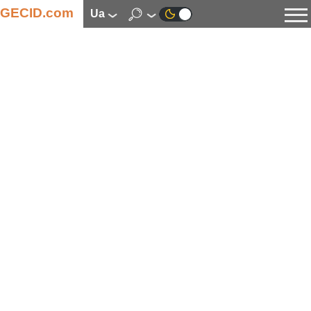
GECID.com
ua
Новини
Відео
Огляди
Цифрова індустрія
Процесори
Оперативна пам’ять
Материнські плати
Відеокарти
Системи охолодження
Накопичувачі
Корпуси
Джерела живлення
Мультимедіа
Цифрове фото та відео
Монітори