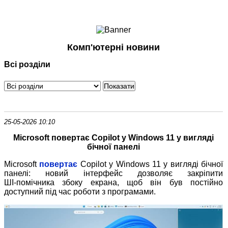
Ноутбуки і Планшети
Смартфони
Комунікації
Комп'ютерні новини
Периферія
Всі розділи
Автоелектроніка
Програмне забезпечення
Ігри
25-05-2026 10:10
Microsoft повертає Copilot у Windows 11 у вигляді
бічної панелі
Microsoft
повертає
Copilot у Windows 11 у вигляді бічної
панелі: новий інтерфейс дозволяє закріпити
ШІ
‑
помічника збоку екрана, щоб він був постійно
доступний під час роботи з програмами.