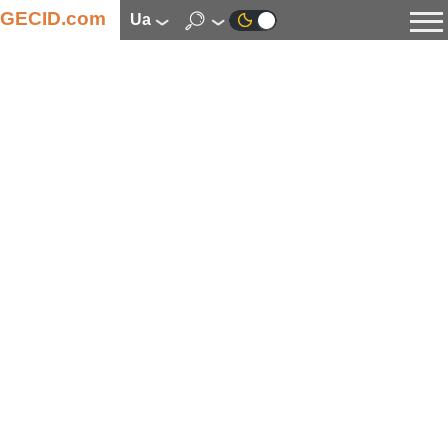
GECID.com
ua
Новини
Відео
Огляди
Цифрова індустрія
Процесори
Оперативна пам’ять
Материнські плати
Відеокарти
Системи охолодження
Накопичувачі
Корпуси
Джерела живлення
Мультимедіа
Цифрове фото та відео
Монітори