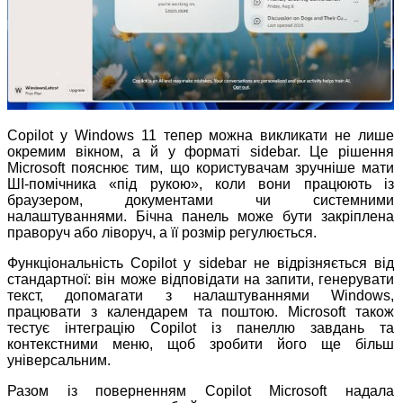
Copilot у Windows 11 тепер можна викликати не лише
окремим вікном, а й у форматі sidebar. Це рішення
Microsoft пояснює тим, що користувачам зручніше мати
ШІ
‑
помічника «під рукою», коли вони працюють із
браузером, документами чи системними
налаштуваннями. Бічна панель може бути закріплена
праворуч або ліворуч, а її розмір регулюється.
Функціональність Copilot у sidebar не відрізняється від
стандартної: він може відповідати на запити, генерувати
текст, допомагати з налаштуваннями Windows,
працювати з календарем та поштою. Microsoft також
тестує інтеграцію Copilot із панеллю завдань та
контекстними меню, щоб зробити його ще більш
універсальним.
Разом із поверненням Copilot Microsoft надала