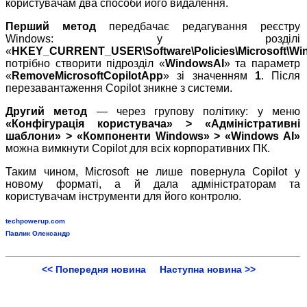
користувачам два способи його видалення.
Перший метод
передбачає редагування реєстру
Windows: у розділі
«
HKEY_CURRENT_USER\Software\Policies\Microsoft\Wi
потрібно створити підрозділ «
WindowsAI
» та параметр
«
RemoveMicrosoftCopilotApp
» зі значенням
1
. Після
перезавантаження Copilot зникне з системи.
Другий метод
— через групову політику: у меню
«Конфігурація користувача» > «Адміністративні
шаблони» > «Компоненти Windows» > «Windows AI»
можна вимкнути Copilot для всіх корпоративних ПК.
Таким чином, Microsoft не лише повернула Copilot у
новому форматі, а й дала адміністраторам та
користувачам інструменти для його контролю.
techpowerup.com
Павлик Олександр
<< Попередня новина
Наступна новина >>