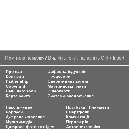
Помітили помилку? Виділіть текст, натисніть Ctrl + Insert
Про нас
Цифрова індустрія
Контакти
Процесори
Partnership
Оперативна пам’ять
Copyright
Материнські плати
Наші нагороди
Відеокарти
Карта сайту
Системи охолодження
Накопичувачі
Ноутбуки і Планшети
Корпуси
Смартфони
Джерела живлення
Комунікації
Мультимедіа
Периферія
Цифрове фото та відео
Автоелектроніка