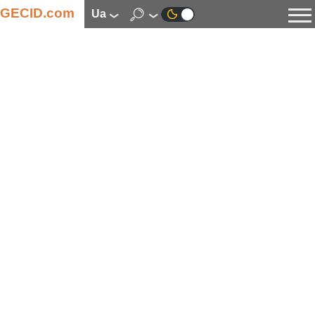
GECID.com
ua
Новини
Відео
Огляди
Цифрова індустрія
Процесори
Оперативна пам’ять
Материнські плати
Відеокарти
Системи охолодження
Накопичувачі
Корпуси
Джерела живлення
Мультимедіа
Цифрове фото та відео
Монітори