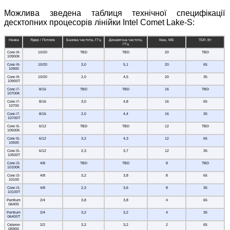
Можлива зведена таблиця технічної специфікації
десктопних процесорів лінійки Intel Comet Lake-S:
Назва
Ядер / Потоків
Базова частота, ГГц
Динамічна частота,
Кеш, МБ
TDP, Вт
ГГц
Core i9-
10/20
TBD
TBD
20
TBD
10900K
Core i9-
10/20
3,0
5,1
20
65
10900
Core i9-
10/20
2,0
4,5
20
35
10900T
Core i7-
8/16
TBD
TBD
16
TBD
10700K
Core i7-
8/16
3,0
4,8
16
65
10700
Core i7-
8/16
2,0
4,4
16
35
10700T
Core i5-
6/12
TBD
TBD
12
TBD
10500K
Core i5-
6/12
3,2
4,3
12
65
10500
Core i5-
6/12
2,3
3,7
12
35
10500T
Core i3-
4/8
TBD
TBD
8
TBD
10100K
Core i3-
4/8
3,2
3,8
8
65
10100
Core i3-
4/8
2,3
3,6
8
35
10100T
Pentium
2/4
3,8
3,8
4
65
G6400
Pentium
2/4
3,2
3,2
4
35
G6400T
Celeron
2/2
3,2
3,2
2
65
G5900