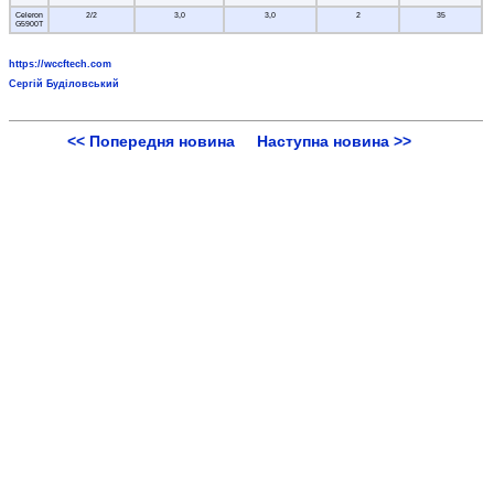
Celeron
2/2
3,0
3,0
2
35
G5900T
https://wccftech.com
Сергій Буділовський
<< Попередня новина
Наступна новина >>