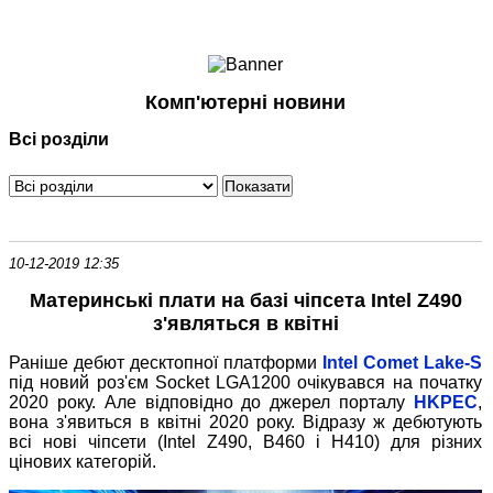
Ноутбуки і Планшети
Смартфони
Комунікації
Комп'ютерні новини
Периферія
Всі розділи
Автоелектроніка
Програмне забезпечення
Ігри
10-12-2019 12:35
Материнські плати на базі чіпсета Intel Z490
з'являться в квітні
Раніше дебют десктопної платформи
Intel Comet Lake-S
під новий роз'єм Socket LGA1200 очікувався на початку
2020 року. Але відповідно до джерел порталу
HKPEC
,
вона з'явиться в квітні 2020 року. Відразу ж дебютують
всі нові чіпсети (Intel Z490, B460 і H410) для різних
цінових категорій.