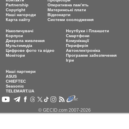
Контакти
Процесори
Partnership
Оперативна пам’ять
Copyright
Материнські плати
Наші нагороди
Відеокарти
Карта сайту
Системи охолодження
Накопичувачі
Ноутбуки і Планшети
Корпуси
Смартфони
Джерела живлення
Комунікації
Мультимедіа
Периферія
Цифрове фото та відео
Автоелектроніка
Монітори
Програмне забезпечення
Ігри
Наші партнери
ASUS
CHIEFTEC
Seasonic
TELEMART.UA
© GECID.com 2007-2026