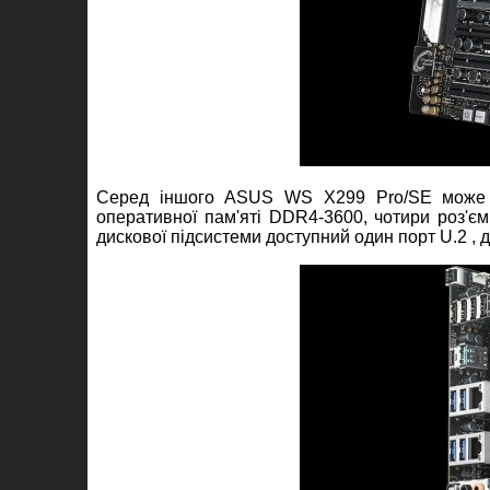
Серед іншого ASUS WS X299 Pro/SE може з
оперативної пам'яті DDR4-3600, чотири роз'єм
дискової підсистеми доступний один порт U.2 , дв