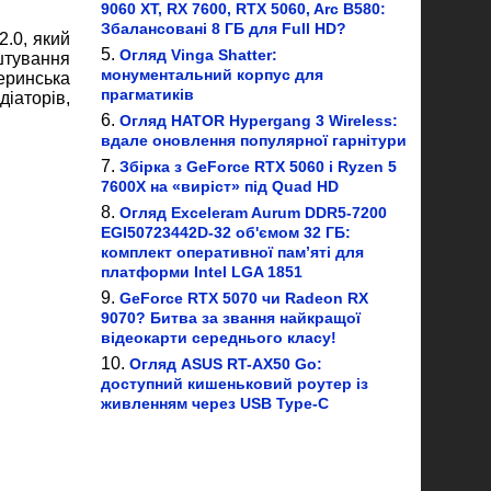
9060 XT, RX 7600, RTX 5060, Arc B580:
Збалансовані 8 ГБ для Full HD?
.0, який
Огляд Vinga Shatter:
штування
монументальний корпус для
еринська
прагматиків
іаторів,
Огляд HATOR Hypergang 3 Wireless:
вдале оновлення популярної гарнітури
Збірка з GeForce RTX 5060 і Ryzen 5
7600X на «виріст» під Quad HD
Огляд Exceleram Aurum DDR5-7200
EGI50723442D-32 об'ємом 32 ГБ:
комплект оперативної пам’яті для
платформи Intel LGA 1851
GeForce RTX 5070 чи Radeon RX
9070? Битва за звання найкращої
відеокарти середнього класу!
Огляд ASUS RT-AX50 Go:
доступний кишеньковий роутер із
живленням через USB Type-C