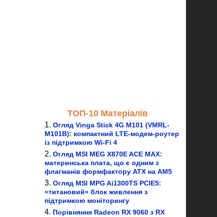
ТОП-10 Матеріалів
Огляд Vinga Stick 4G M101 (VMRL-
M101B): компактний LTE-модем-роутер
із підтримкою Wi-Fi 4
Огляд MSI MEG X870E ACE MAX:
материнська плата, що є одним з
флагманів формфактору ATX на AM5
Огляд MSI MPG Ai1300TS PCIE5:
«титановий» блок живлення з
підтримкою моніторингу
Порівняння Radeon RX 9060 з RX