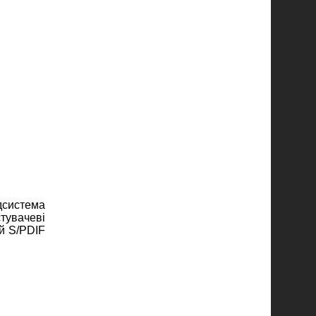
дсистема
тувачеві
ий S/PDIF