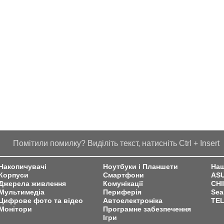
Помітили помилку? Виділіть текст, натисніть Ctrl + Insert
Накопичувачі
Ноутбуки і Планшети
Наш
Корпуси
Смартфони
AS
Джерела живлення
Комунікації
CH
Мультимедіа
Периферія
Sea
Цифрове фото та відео
Автоелектроніка
TE
Монітори
Програмне забезпечення
Ігри