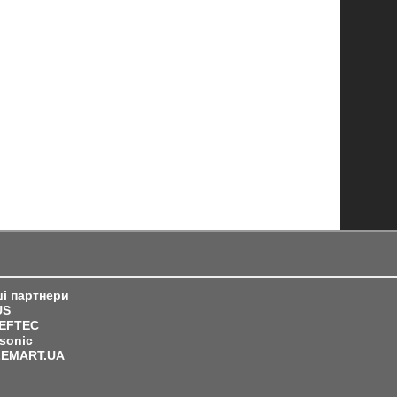
і партнери
US
IEFTEC
sonic
LEMART.UA