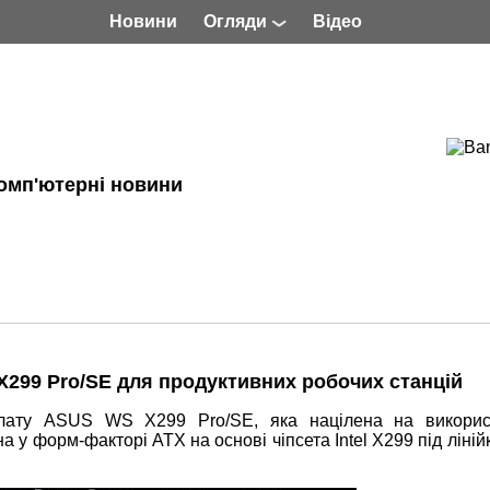
Новини
Огляди
Відео
омп'ютерні новини
299 Pro/SE для продуктивних робочих станцій
лату ASUS WS X299 Pro/SE, яка націлена на викорис
 у форм-факторі ATX на основі чіпсета Intel X299 під ліні