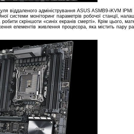
дуля віддаленого адміністрування ASUS ASMB9-iKVM IPMI 2
ної системи моніторинг параметрів робочої станції, нала
робити скріншоти «синіх екранів смерті». Крім цього, мат
ння елементів живлення процесора, яка містить пару рад