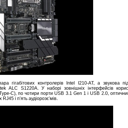
ра гігабітових контролерів Intel I210-AT, а звукова пі
tek ALC S1220A. У наборі зовнішніх інтерфейсів корис
Type-C), по чотири порти USB 3.1 Gen 1 і USB 2.0, оптичн
RJ45 і п'ять аудіорозє'мів.