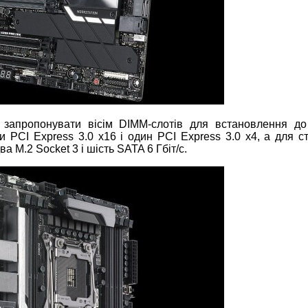
апропонувати вісім DIMM-слотів для встановлення д
и PCI Express 3.0 x16 і один PCI Express 3.0 x4, а для с
а M.2 Socket 3 і шість SATA 6 Гбіт/с.