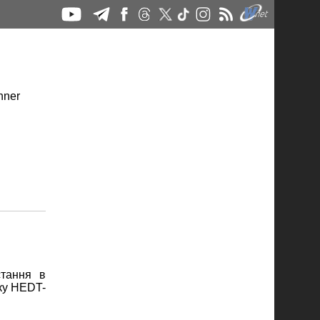
тання в
йку HEDT-