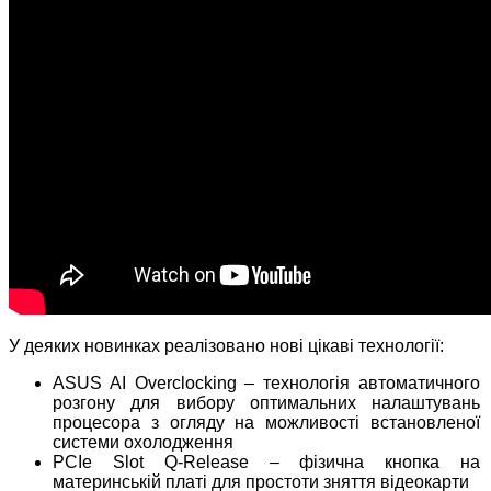
У деяких новинках реалізовано нові цікаві технології:
ASUS AI Overclocking – технологія автоматичного
розгону для вибору оптимальних налаштувань
процесора з огляду на можливості встановленої
системи охолодження
PCIe Slot Q-Release – фізична кнопка на
материнській платі для простоти зняття відеокарти