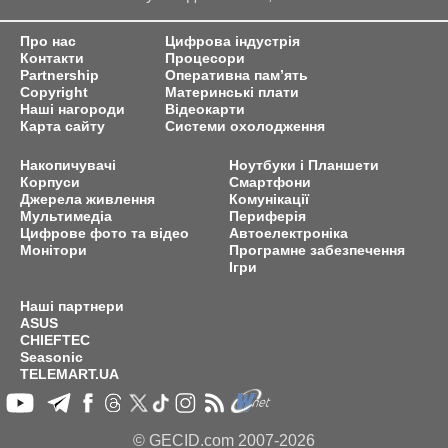
Про нас
Цифрова індустрія
Контакти
Процесори
Partnership
Оперативна пам’ять
Copyright
Материнські плати
Наші нагороди
Відеокарти
Карта сайту
Системи охолодження
Накопичувачі
Ноутбуки і Планшети
Корпуси
Смартфони
Джерела живлення
Комунікації
Мультимедіа
Периферія
Цифрове фото та відео
Автоелектроніка
Монітори
Програмне забезпечення
Ігри
Наші партнери
ASUS
CHIEFTEC
Seasonic
TELEMART.UA
© GECID.com 2007-2026