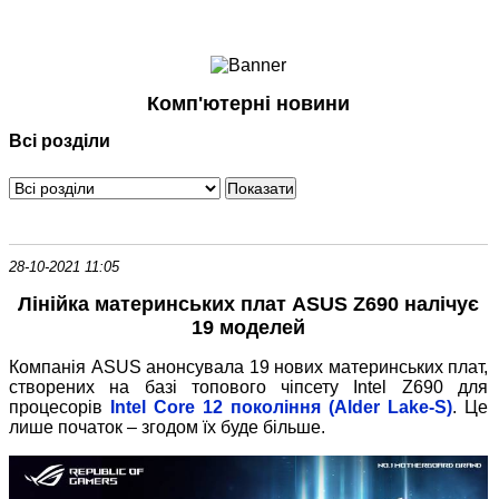
Ноутбуки і Планшети
Смартфони
Комунікації
Комп'ютерні новини
Периферія
Всі розділи
Автоелектроніка
Програмне забезпечення
Ігри
28-10-2021 11:05
Лінійка материнських плат ASUS Z690 налічує
19 моделей
Компанія ASUS анонсувала 19 нових материнських плат,
створених на базі топового чіпсету Intel Z690 для
процесорів
Intel Core 12 покоління (Alder Lake-S)
. Це
лише початок – згодом їх буде більше.