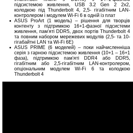
підсистемою живлення, USB 3.2 Gen 2 2x2,
колодкою під Thunderbolt 4, 2,5- гігабітним LAN-
контролером і модулем Wi-Fi 6 в одній із плат
ASUS ProArt (1 модель) – рішення для творців
контенту з підтримкою 16+1-фазної підсистеми
живлення, пам'яті DDR5, двох портів Thunderbolt 4
та повним набором мережевих модулів (2,5- та 10-
гігабайтні LAN та Wi-Fi 6E)
ASUS PRIME (6 моделей) – поки найчисленніша
серія з гарною підсистемою живлення (10+1 – 16+1
фаза), підтримкою пам'яті DDR4 або DDR5,
гігабітним або 2,5-гігабітним LAN-контролером,
опціональним модулем Wi-Fi 6 та колодкою
Thunderbolt 4