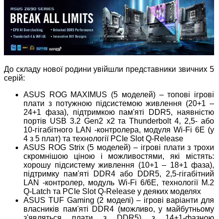
До складу нової родини увійшли представники звичних 5
серій:
ASUS ROG MAXIMUS (5 моделей) – топові ігрові
плати з потужною підсистемою живлення (20+1 –
24+1 фаза), підтримкою пам'яті DDR5, наявністю
портів USB 3.2 Gen2 x2 та Thunderbolt 4, 2,5- або
10-гігабітного LAN -контролера, модуля Wi-Fi 6E (у
4 з 5 плат) та технології PCIe Slot Q-Release
ASUS ROG Strix (5 моделей) – ігрові плати з трохи
скромнішою ціною і можливостями, які містять:
хорошу підсистему живлення (10+1 – 18+1 фаза),
підтримку пам'яті DDR4 або DDR5, 2,5-гігабітний
LAN -контролер, модуль Wi-Fi 6/6E, технології M.2
Q-Latch та PCIe Slot Q-Release у деяких моделях
ASUS TUF Gaming (2 моделі) – ігрові варіанти для
власників пам'яті DDR4 (можливо, у майбутньому
з'являться плати з DDR5) з 14+1-фазною