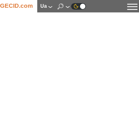
GECID.com
ua
Новини
Відео
Огляди
Цифрова індустрія
Процесори
Оперативна пам’ять
Материнські плати
Відеокарти
Системи охолодження
Накопичувачі
Корпуси
Джерела живлення
Мультимедіа
Цифрове фото та відео
Монітори