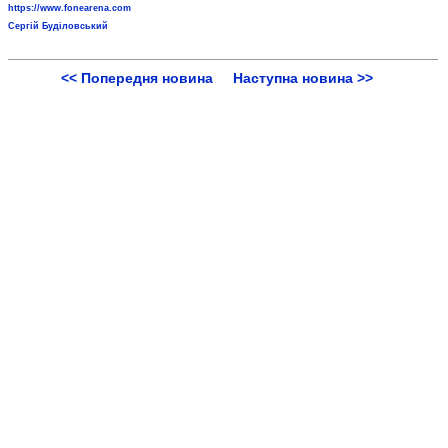
https://www.fonearena.com
Сергій Буділовський
<< Попередня новина
Наступна новина >>