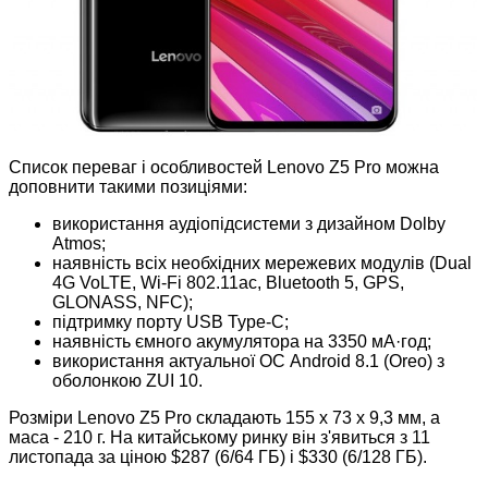
Список переваг і особливостей Lenovo Z5 Pro можна
доповнити такими позиціями:
використання аудіопідсистеми з дизайном Dolby
Atmos;
наявність всіх необхідних мережевих модулів (Dual
4G VoLTE, Wi-Fi 802.11ac, Bluetooth 5, GPS,
GLONASS, NFC);
підтримку порту USB Type-C;
наявність ємного акумулятора на 3350 мА·год;
використання актуальної ОС Android 8.1 (Oreo) з
оболонкою ZUI 10.
Розміри Lenovo Z5 Pro складають 155 х 73 х 9,3 мм, а
маса - 210 г. На китайському ринку він з'явиться з 11
листопада за ціною $287 (6/64 ГБ) і $330 (6/128 ГБ).