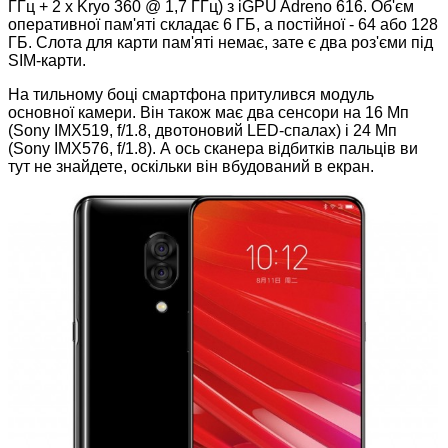
ГГц + 2 х Kryo 360 @ 1,7 ГГц) з iGPU Adreno 616. Об'єм
оперативної пам'яті складає 6 ГБ, а постійної - 64 або 128
ГБ. Слота для карти пам'яті немає, зате є два роз'єми під
SIM-карти.
На тильному боці смартфона притулився модуль
основної камери. Він також має два сенсори на 16 Мп
(Sony IMX519, f/1.8, двотоновий LED-спалах) і 24 Мп
(Sony IMX576, f/1.8). А ось сканера відбитків пальців ви
тут не знайдете, оскільки він вбудований в екран.