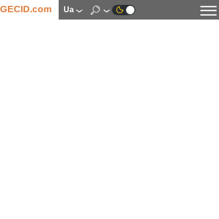
GECID.com
ua
Новини
Відео
Огляди
Цифрова індустрія
Процесори
Оперативна пам’ять
Материнські плати
Відеокарти
Системи охолодження
Накопичувачі
Корпуси
Джерела живлення
Мультимедіа
Цифрове фото та відео
Монітори