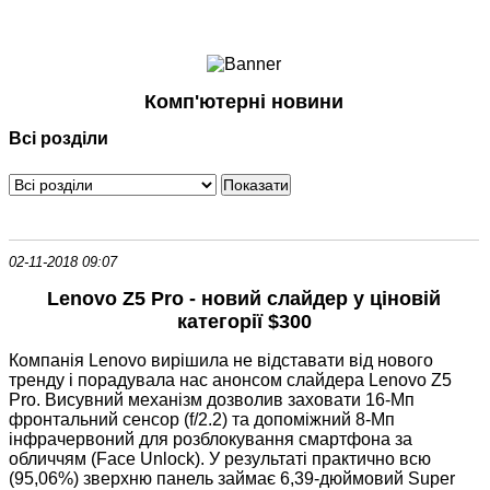
Ноутбуки і Планшети
Смартфони
Комунікації
Комп'ютерні новини
Периферія
Всі розділи
Автоелектроніка
Програмне забезпечення
Ігри
02-11-2018 09:07
Lenovo Z5 Pro - новий слайдер у ціновій
категорії $300
Компанія Lenovo вирішила не відставати від нового
тренду і порадувала нас анонсом слайдера Lenovo Z5
Pro. Висувний механізм дозволив заховати 16-Мп
фронтальний сенсор (f/2.2) та допоміжний 8-Мп
інфрачервоний для розблокування смартфона за
обличчям (Face Unlock). У результаті практично всю
(95,06%) зверхню панель займає 6,39-дюймовий Super