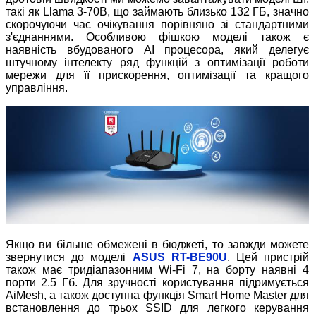
такі як Llama 3-70B, що займають близько 132 ГБ, значно
скорочуючи час очікування порівняно зі стандартними
з'єднаннями. Особливою фішкою моделі також є
наявність вбудованого AI процесора, який делегує
штучному інтелекту ряд функцій з оптимізації роботи
мережи для її прискорення, оптимізації та кращого
управління.
Якщо ви більше обмежені в бюджеті, то завжди можете
звернутися до моделі
ASUS RT-BE90U
. Цей пристрій
також має тридіапазонним Wi-Fi 7, на борту наявні 4
порти 2.5 Гб. Для зручності користування підримується
AiMesh, а також доступна функція Smart Home Master для
встановлення до трьох SSID для легкого керування