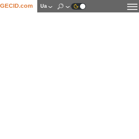
GECID.com
ua
Новини
Відео
Огляди
Цифрова індустрія
Процесори
Оперативна пам’ять
Материнські плати
Відеокарти
Системи охолодження
Накопичувачі
Корпуси
Джерела живлення
Мультимедіа
Цифрове фото та відео
Монітори