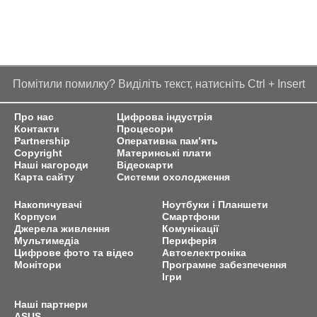
Помітили помилку? Виділіть текст, натисніть Ctrl + Insert
Про нас
Цифрова індустрія
Контакти
Процесори
Partnership
Оперативна пам’ять
Copyright
Материнські плати
Наші нагороди
Відеокарти
Карта сайту
Системи охолодження
Накопичувачі
Ноутбуки і Планшети
Корпуси
Смартфони
Джерела живлення
Комунікації
Мультимедіа
Периферія
Цифрове фото та відео
Автоелектроніка
Монітори
Програмне забезпечення
Ігри
Наші партнери
ASUS