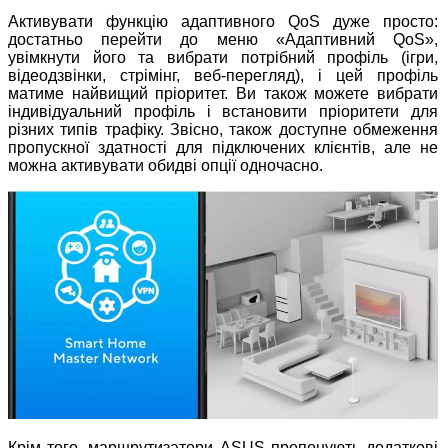
Активувати функцію адаптивного QoS дуже просто:
достатньо перейти до меню «Адаптивний QoS»,
увімкнути його та вибрати потрібний профіль (ігри,
відеодзвінки, стрімінг, веб-перегляд), і цей профіль
матиме найвищий пріоритет. Ви також можете вибрати
індивідуальний профіль і встановити пріоритети для
різних типів трафіку. Звісно, також доступне обмеження
пропускної здатності для підключених клієнтів, але не
можна активувати обидві опції одночасно.
Крім того, маршрутизатори ASUS пропонують додаткові