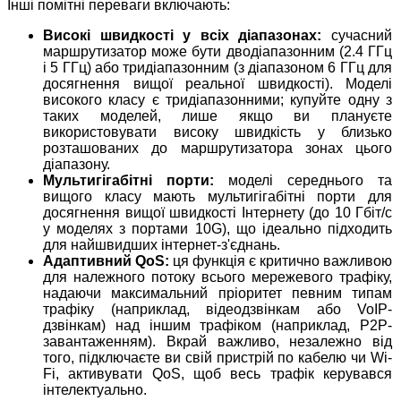
Інші помітні переваги включають:
Високі швидкості у всіх діапазонах:
сучасний
маршрутизатор може бути дводіапазонним (2.4 ГГц
і 5 ГГц) або тридіапазонним (з діапазоном 6 ГГц для
досягнення вищої реальної швидкості). Моделі
високого класу є тридіапазонними; купуйте одну з
таких моделей, лише якщо ви плануєте
використовувати високу швидкість у близько
розташованих до маршрутизатора зонах цього
діапазону.
Мультигігабітні порти:
моделі середнього та
вищого класу мають мультигігабітні порти для
досягнення вищої швидкості Інтернету (до 10 Гбіт/с
у моделях з портами 10G), що ідеально підходить
для найшвидших інтернет-з'єднань.
Адаптивний QoS:
ця функція є критично важливою
для належного потоку всього мережевого трафіку,
надаючи максимальний пріоритет певним типам
трафіку (наприклад, відеодзвінкам або VoIP-
дзвінкам) над іншим трафіком (наприклад, P2P-
завантаженням). Вкрай важливо, незалежно від
того, підключаєте ви свій пристрій по кабелю чи Wi-
Fi, активувати QoS, щоб весь трафік керувався
інтелектуально.