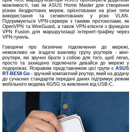
можливості, такі як ASUS Home Master для створення
різних бездротових мереж, орієнтованих на різні типи
використання та сегментованих у різні VLAN.
Підтримуються VPN-сервери з такими протоколами, як
OpenVPN та WireGuard, а також VPN-клієнти з функцією
VPN Fusion для маршрутизації інтернет-трафіку через
VPN-тунель.
Говорячи про безпечне підключення до мережі,
неможливо не згадати важливу групу роутерів - міні-
роутери, які зручно брати з собою для того, щоб легко,
просто та захищено підключати девайси до мережі у
подорожах. Яскравим представником цієї групи є
ASUS
RT-BE58 Go
- зручний компактний роутер, який на додачу
до сучасних стандартів передачі даних підтримує режим
мобільного модема 4G/5G та живлення від USB-C.