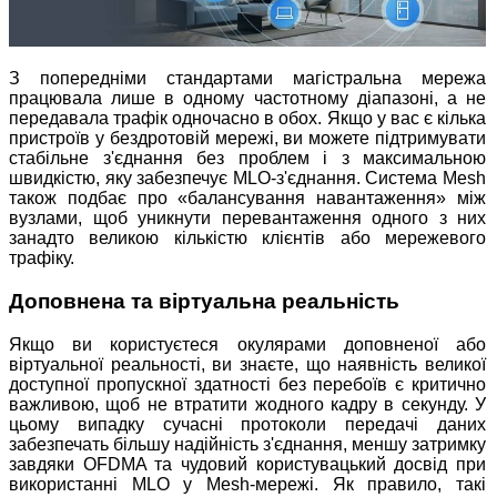
З попередніми стандартами магістральна мережа
працювала лише в одному частотному діапазоні, а не
передавала трафік одночасно в обох. Якщо у вас є кілька
пристроїв у бездротовій мережі, ви можете підтримувати
стабільне з'єднання без проблем і з максимальною
швидкістю, яку забезпечує MLO-з'єднання. Система Mesh
також подбає про «балансування навантаження» між
вузлами, щоб уникнути перевантаження одного з них
занадто великою кількістю клієнтів або мережевого
трафіку.
Доповнена та віртуальна реальність
Якщо ви користуєтеся окулярами доповненої або
віртуальної реальності, ви знаєте, що наявність великої
доступної пропускної здатності без перебоїв є критично
важливою, щоб не втратити жодного кадру в секунду. У
цьому випадку сучасні протоколи передачі даних
забезпечать більшу надійність з'єднання, меншу затримку
завдяки OFDMA та чудовий користувацький досвід при
використанні MLO у Mesh-мережі. Як правило, такі