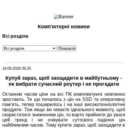
Ноутбуки і Планшети
Смартфони
Комунікації
Комп'ютерні новини
Периферія
Всі розділи
Автоелектроніка
Програмне забезпечення
Ігри
19-05-2026 09:25
Купуй зараз, щоб заощадити в майбутньому -
як вибрати сучасний роутер і не прогадати
Останнім часом ціни на всі ПК комплектуючі невпинно
зростають. Те що почалось з цін на SSD та оперативну
пам’ять, тепер поширилось і на інші високотехнологічні
продукти. Тож якщо ви чекаєте ідеального моменту, щоб
скористатися зниженням цін, то варто прийняти до уваги
цей тренд і не очікувати суттєвого падіння цін
найближчим часом. Тому купити зараз, щоб заощадити в