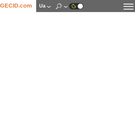
GECID.com
ua
Новини
Відео
Огляди
Цифрова індустрія
Процесори
Оперативна пам’ять
Материнські плати
Відеокарти
Системи охолодження
Накопичувачі
Корпуси
Джерела живлення
Мультимедіа
Цифрове фото та відео
Монітори