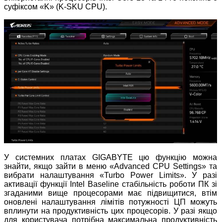
суфіксом «K» (K-SKU CPU).
У системних платах GIGABYTE цю функцію можна
знайти, якщо зайти в меню «Advanced CPU Settings» та
вибрати налаштування «Turbo Power Limits». У разі
активації функції Intel Baseline стабільність роботи ПК зі
згаданими вище процесорами має підвищитися, втім
оновлені налаштування лімітів потужності ЦП можуть
вплинути на продуктивність цих процесорів. У разі якщо
для користувача потрібна максимальна продуктивність