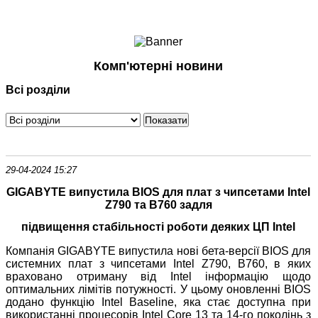
Ноутбуки і Планшети
Смартфони
Комунікації
Комп'ютерні новини
Периферія
Всі розділи
Автоелектроніка
Програмне забезпечення
Ігри
29-04-2024 15:27
GIGABYTE випустила BIOS для плат з чипсетами Intel
Z790 та B760 задля
підвищення стабільності роботи деяких ЦП Intel
Компанія GIGABYTE випустила нові бета-версії BIOS для
системних плат з чипсетами Intel Z790, B760, в яких
враховано отриману від Intel інформацію щодо
оптимальних лімітів потужності. У цьому оновленні BIOS
додано функцію Intel Baseline, яка стає доступна при
використанні процесорів Intel Core 13 та 14-го поколінь з