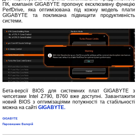
ПК, компанія GIGABYTE пропонує ексклюзивну функцію
PerfDrive, яка оптимізована під кожну модель плати
GIGABYTE та покликана підвищити продуктивність
системи.
Бета-версії BIOS для системних плат GIGABYTE з
чипсетами Intel Z790, B760 вже доступні. Завантажити
новий BIOS з оптимізаціями потужності та стабільності
можна
на сайті
GIGABYTE
.
GIGABYTE
Паровишник Валерій