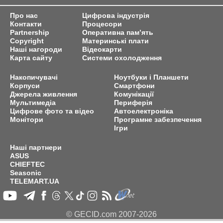
Про нас
Цифрова індустрія
Контакти
Процесори
Partnership
Оперативна пам’ять
Copyright
Материнські плати
Наші нагороди
Відеокарти
Карта сайту
Системи охолодження
Накопичувачі
Ноутбуки і Планшети
Корпуси
Смартфони
Джерела живлення
Комунікації
Мультимедіа
Периферія
Цифрове фото та відео
Автоелектроніка
Монітори
Програмне забезпечення
Ігри
Наші партнери
ASUS
CHIEFTEC
Seasonic
TELEMART.UA
© GECID.com 2007-2026