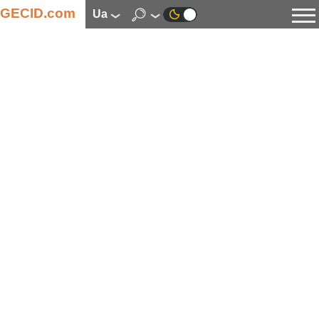
GECID.com
ua
Новини
Відео
Огляди
Цифрова індустрія
Процесори
Оперативна пам’ять
Материнські плати
Відеокарти
Системи охолодження
Накопичувачі
Корпуси
Джерела живлення
Мультимедіа
Цифрове фото та відео
Монітори