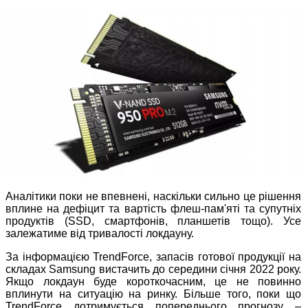
Аналітики поки не впевнені, наскільки сильно це рішення
вплине на дефіцит та вартість флеш-пам'яті та супутніх
продуктів (SSD, смартфонів, планшетів тощо). Усе
залежатиме від тривалості локдауну.
За інформацією TrendForce, запасів готової продукції на
складах Samsung вистачить до середини січня 2022 року.
Якщо локдаун буде короткочасним, це не повинно
вплинути на ситуацію на ринку. Більше того, поки що
TrendForce дотримується попереднього прогнозу –