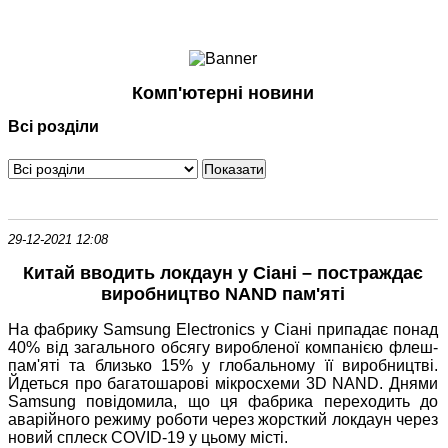
Ноутбуки і Планшети
Смартфони
Комунікації
Комп'ютерні новини
Периферія
Всі розділи
Автоелектроніка
Програмне забезпечення
Ігри
29-12-2021 12:08
Китай вводить локдаун у Сіані – постраждає
виробництво NAND пам'яті
На фабрику Samsung Electronics у Сіані припадає понад
40% від загального обсягу виробленої компанією флеш-
пам'яті та близько 15% у глобальному її виробництві.
Йдеться про багатошарові мікросхеми 3D NAND. Днями
Samsung повідомила, що ця фабрика переходить до
аварійного режиму роботи через жорсткий локдаун через
новий сплеск COVID-19 у цьому місті.