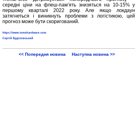
середні ціни на флеш-пам'ять знизяться на 10-15% у
першому кварталі 2022 року. Але якщо локдаун
затягнеться і виникнуть проблеми з логістикою, цей
прогноз може бути скоригований.
https://www.tomshardware.com
Сергій Буділовський
<< Попередня новина
Наступна новина >>