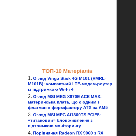
ТОП-10 Матеріалів
Огляд Vinga Stick 4G M101 (VMRL-
M101B): компактний LTE-модем-роутер
із підтримкою Wi-Fi 4
Огляд MSI MEG X870E ACE MAX:
материнська плата, що є одним з
флагманів формфактору ATX на AM5
Огляд MSI MPG Ai1300TS PCIE5:
«титановий» блок живлення з
підтримкою моніторингу
Порівняння Radeon RX 9060 з RX