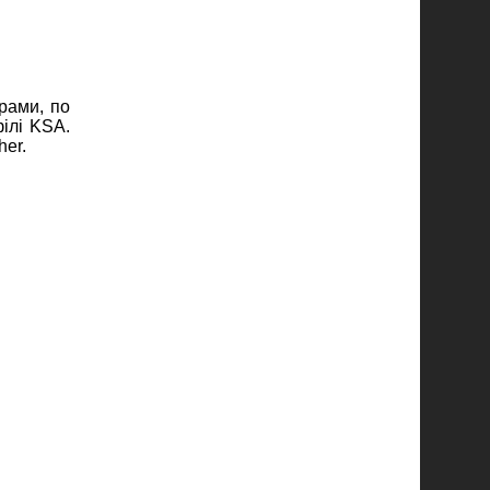
рами, по
ілі KSA.
er.