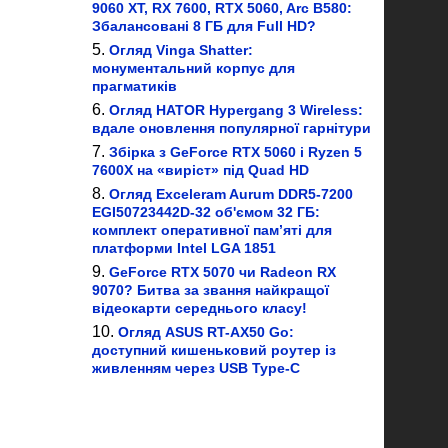
9060 XT, RX 7600, RTX 5060, Arc B580:
Збалансовані 8 ГБ для Full HD?
Огляд Vinga Shatter:
монументальний корпус для
прагматиків
Огляд HATOR Hypergang 3 Wireless:
вдале оновлення популярної гарнітури
Збірка з GeForce RTX 5060 і Ryzen 5
7600X на «виріст» під Quad HD
Огляд Exceleram Aurum DDR5-7200
EGI50723442D-32 об'ємом 32 ГБ:
комплект оперативної пам’яті для
платформи Intel LGA 1851
GeForce RTX 5070 чи Radeon RX
9070? Битва за звання найкращої
відеокарти середнього класу!
Огляд ASUS RT-AX50 Go:
доступний кишеньковий роутер із
живленням через USB Type-C