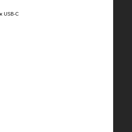
ож USB
‑
C