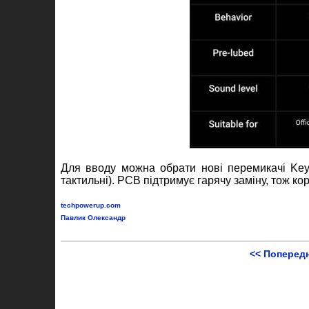
Для вводу можна обрати нові перемикачі Keych
тактильні). PCB підтримує гарячу заміну, тож ко
techpowerup.com
Павлик Олександр
<< Поперед