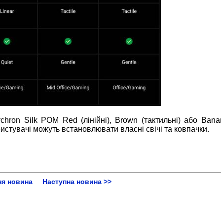
ron Silk POM Red (лінійні), Brown (тактильні) або Banan
ристувачі можуть встановлювати власні свічі та ковпачки.
ня новина
Наступна новина >>