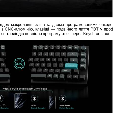
рядом макролавіш зліва та двома програмованими енкоде
 із CNC
‑
алюмінію, клавіші — подвійного лиття PBT у проф
вітлодіодів повністю програмується через Keychron Launch