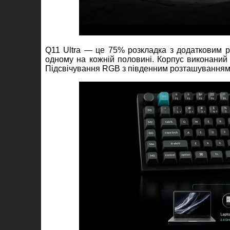
Q11 Ultra — це 75% розкладка з додатковим 
одному на кожній половині. Корпус виконаний
Підсвічування RGB з південним розташуванням с