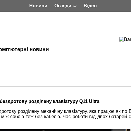
Новини
Огляди
Відео
омп'ютерні новини
ездротову розділену клавіатуру Q11 Ultra
отову розділену механічну клавіатуру, яка працює як по B
ся між собою теж без кабелю. Час роботи від двох батарей 