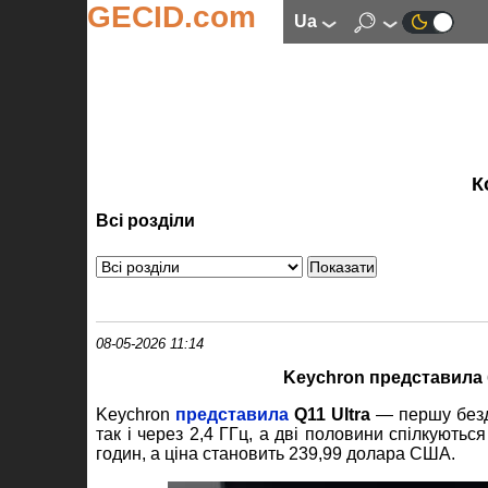
GECID.com
ua
К
Всі розділи
08-05-2026 11:14
Keychron представила б
Keychron
представила
Q11 Ultra
— першу бездр
так і через 2,4 ГГц, а дві половини спілкують
годин, а ціна становить 239,99 долара США.