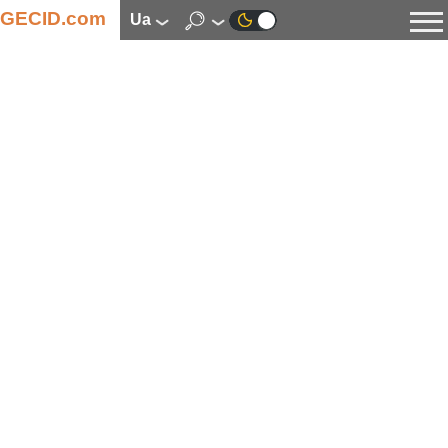
GECID.com
ua
Новини
Відео
Огляди
Цифрова індустрія
Процесори
Оперативна пам’ять
Материнські плати
Відеокарти
Системи охолодження
Накопичувачі
Корпуси
Джерела живлення
Мультимедіа
Цифрове фото та відео
Монітори