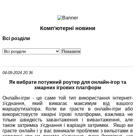
Ноутбуки і Планшети
Смартфони
Комунікації
Комп'ютерні новини
Периферія
Всі розділи
Автоелектроніка
Програмне забезпечення
Ігри
04-09-2024 20:36
Як вибрати потужний роутер для онлайн-ігор та
хмарних ігрових платформ
Онлайн-ігри - це саме той тип використання інтернет-
з'єднання, який вимагає максимум від вашого
маршрутизатора. Коли ви граєте в онлайн-ігри або
використовуєте хмарні ігрові платформи, важлива не
тільки швидкість завантаження і вивантаження, але
також затримка з'єднання і варіація затримки. Якщо ви
граєте онлайн і у вас виникали проблеми з вильотами в