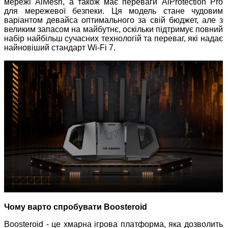
мережі AiMesh, а також має переваги AiProtection Pro
для мережевої безпеки. Ця модель стане чудовим
варіантом девайса оптимального за свій бюджет, але з
великим запасом на майбутнє, оскільки підтримує повний
набір найбільш сучасних технологій та переваг, які надає
найновіший стандарт Wi-Fi 7.
Чому варто спробувати Boosteroid
Boosteroid - це хмарна ігрова платформа, яка дозволить