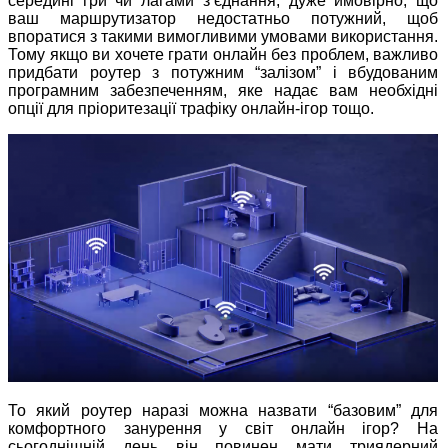
середині гри чи лагами зʼєднання, дуже ймовірно, що
ваш маршрутизатор недостатньо потужний, щоб
впоратися з такими вимогливими умовами використання.
Тому якщо ви хочете грати онлайн без проблем, важливо
придбати роутер з потужним “залізом” і вбудованим
програмним забезпеченням, яке надає вам необхідні
опції для пріоритезації трафіку онлайн-ігор тощо.
То який роутер наразі можна назвати “базовим” для
комфортного занурення у світ онлайн ігор? На
сьогоднішній день він повинен мати триядерний