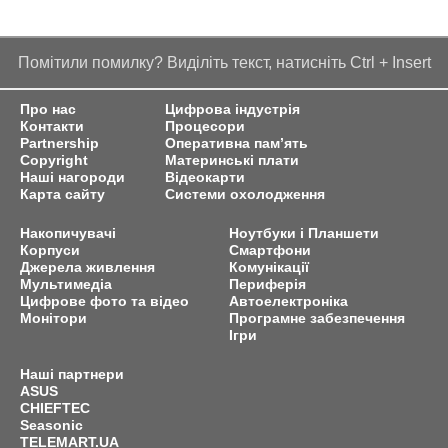
Помітили помилку? Виділіть текст, натисніть Ctrl + Insert
Про нас
Цифрова індустрія
Контакти
Процесори
Partnership
Оперативна пам’ять
Copyright
Материнські плати
Наші нагороди
Відеокарти
Карта сайту
Системи охолодження
Накопичувачі
Ноутбуки і Планшети
Корпуси
Смартфони
Джерела живлення
Комунікації
Мультимедіа
Периферія
Цифрове фото та відео
Автоелектроніка
Монітори
Програмне забезпечення
Ігри
Наші партнери
ASUS
CHIEFTEC
Seasonic
TELEMART.UA