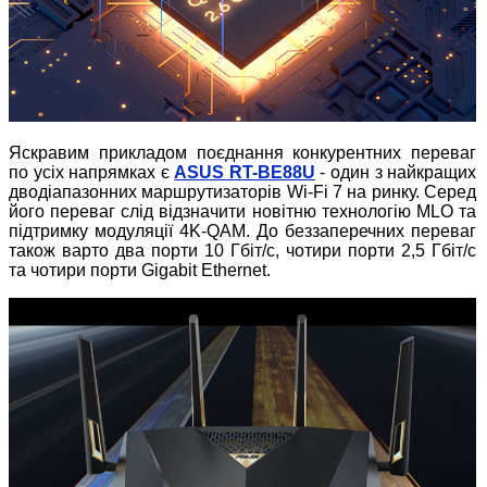
Яскравим прикладом поєднання конкурентних переваг
по усіх напрямках є
ASUS RT-BE88U
- один з найкращих
дводіапазонних маршрутизаторів Wi-Fi 7 на ринку. Серед
його переваг слід відзначити новітню технологію MLO та
підтримку модуляції 4K-QAM. До беззаперечних переваг
також варто два порти 10 Гбіт/с, чотири порти 2,5 Гбіт/с
та чотири порти Gigabit Ethernet.