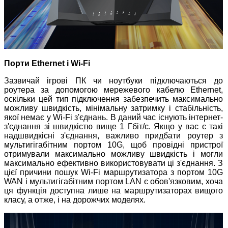
Порти Ethernet і Wi-Fi
Зазвичай ігрові ПК чи ноутбуки підключаються до
роутера за допомогою мережевого кабелю Ethernet,
оскільки цей тип підключення забезпечить максимально
можливу швидкість, мінімальну затримку і стабільність,
якої немає у Wi-Fi з'єднань. В даний час існують інтернет-
з'єднання зі швидкістю вище 1 Гбіт/с. Якщо у вас є такі
надшвидкісні з'єднання, важливо придбати роутер з
мультигігабітним портом 10G, щоб провідні пристрої
отримували максимально можливу швидкість і могли
максимально ефективно використовувати ці з'єднання. З
цієї причини пошук Wi-Fi маршрутизатора з портом 10G
WAN і мультигігабітним портом LAN є обов'язковим, хоча
ця функція доступна лише на маршрутизаторах вищого
класу, а отже, і на дорожчих моделях.