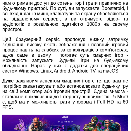
нам отримати доступ до сотень ігор і грати практично на
будь-якому пристрої. По суті, ви запускаєте Boosteroid, і
всі вхідні дані з миші, клавіатури та екрану обробляються
на віддаленому сервері, а ви отримуєте відео- та
аудіопотік з роздільною здатністю 1080p на своєму
пристрої.
Цей браузерний сервіс пропонує низьку затримку
з'єднання, високу якість зображення і плавний ігровий
процес навіть на слабких за конфігурацією комп'ютерах,
адже саме в цьому і полягає суть хмарних ігор -
можливість запускати будь-які ігри на будь-якому
обладнанні. Наразі у них є додатки для операційних
систем Windows, Linux, Android, Android TV та macOS.
Дуже важливим аспектом хмарних ігор є те, що вам не
потрібно завантажувати або встановлювати будь-яку гру
на свій комп'ютер або ігровий пристрій. Єдина вимога -
стабільне підключення до Інтернету зі швидкістю 15 Мбіт/
с, щоб мати можливість грати у форматі Full HD та 60
FPS.