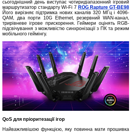
сьогоднішний день виступає чотиридіапазонний ігровий
маршрутизатор стандарту Wi-Fi 7
ROG Rapture GT-BE98
Його вирізняє підтримка нових каналів 320 МГц і 4096-
QAM, два порти 10G Ethernet, резервний WAN-канал,
трирівневе ігрове прискорення. Геймери оцінять RGB-
підсвічування з можливістю синхронізації з ПК та режим
мобільного геймінгу.
QoS для пріоритезації ігор
Найважливішою функцією, яку повинна мати прошивка