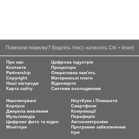
Помітили помилку? Виділіть текст, натисніть Ctrl + Insert
Про нас
Цифрова індустрія
Контакти
Процесори
Partnership
Оперативна пам’ять
Copyright
Материнські плати
Наші нагороди
Відеокарти
Карта сайту
Системи охолодження
Накопичувачі
Ноутбуки і Планшети
Корпуси
Смартфони
Джерела живлення
Комунікації
Мультимедіа
Периферія
Цифрове фото та відео
Автоелектроніка
Монітори
Програмне забезпечення
Ігри