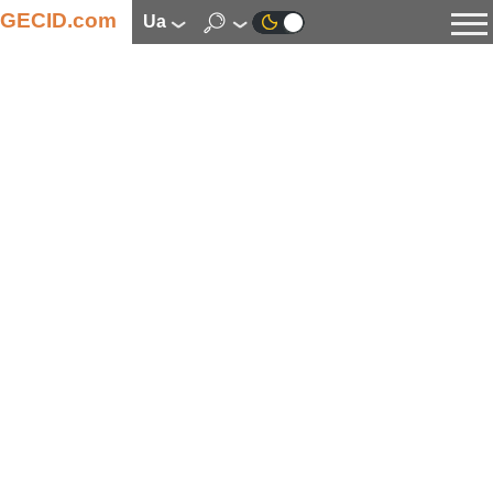
GECID.com
ua
Новини
Відео
Огляди
Цифрова індустрія
Процесори
Оперативна пам’ять
Материнські плати
Відеокарти
Системи охолодження
Накопичувачі
Корпуси
Джерела живлення
Мультимедіа
Цифрове фото та відео
Монітори