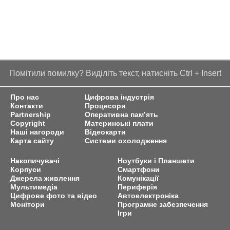
Помітили помилку? Виділіть текст, натисніть Ctrl + Insert
Про нас
Цифрова індустрія
Контакти
Процесори
Partnership
Оперативна пам’ять
Copyright
Материнські плати
Наші нагороди
Відеокарти
Карта сайту
Системи охолодження
Накопичувачі
Ноутбуки і Планшети
Корпуси
Смартфони
Джерела живлення
Комунікації
Мультимедіа
Периферія
Цифрове фото та відео
Автоелектроніка
Монітори
Програмне забезпечення
Ігри