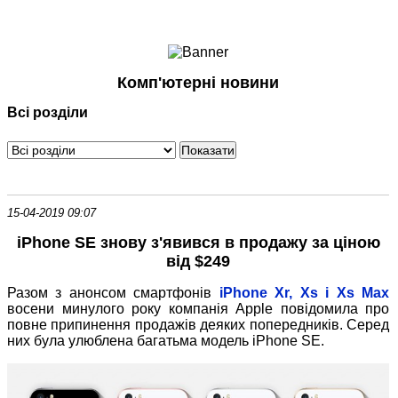
Ноутбуки і Планшети
Смартфони
Комунікації
Комп'ютерні новини
Периферія
Всі розділи
Автоелектроніка
Програмне забезпечення
Ігри
15-04-2019 09:07
iPhone SE знову з'явився в продажу за ціною
від $249
Разом з анонсом смартфонів
iPhone Xr, Xs і Xs Max
восени минулого року компанія Apple повідомила про
повне припинення продажів деяких попередників. Серед
них була улюблена багатьма модель iPhone SE.