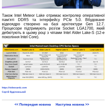
Також Intel Meteor Lake отримає контролер оперативної
пам'яті DDR5 та інтерфейсу PCIe 5.0. Вбудоване
відеоядро створено на базі архітектури Gen 12.7.
Процесори підтримують роз'єм Socket LGA1700, який
дебютують в цьому році з чіпами Intel Alder Lake-S (12-е
покоління Intel Core).
https://videocardz.com
Сергій Буділовський
<< Попередня новина
Наступна новина >>