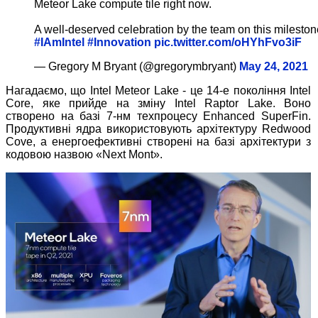
Meteor Lake compute tile right now.
A well-deserved celebration by the team on this mileston
#IAmIntel
#Innovation
pic.twitter.com/oHYhFvo3iF
— Gregory M Bryant (@gregorymbryant)
May 24, 2021
Нагадаємо, що Intel Meteor Lake - це 14-е покоління Intel
Core, яке прийде на зміну Intel Raptor Lake. Воно
створено на базі 7-нм техпроцесу Enhanced SuperFin.
Продуктивні ядра використовують архітектуру Redwood
Cove, а енергоефективні створені на базі архітектури з
кодовою назвою «Next Mont».