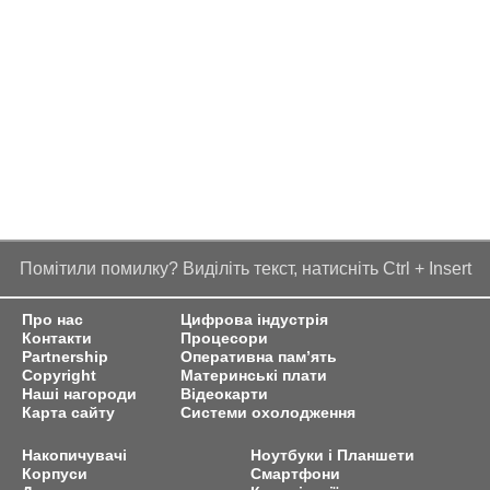
Помітили помилку? Виділіть текст, натисніть Ctrl + Insert
Про нас
Цифрова індустрія
Контакти
Процесори
Partnership
Оперативна пам’ять
Copyright
Материнські плати
Наші нагороди
Відеокарти
Карта сайту
Системи охолодження
Накопичувачі
Ноутбуки і Планшети
Корпуси
Смартфони