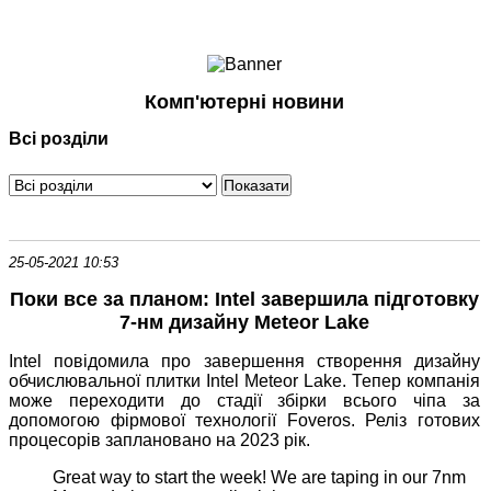
Ноутбуки і Планшети
Смартфони
Комунікації
Комп'ютерні новини
Периферія
Всі розділи
Автоелектроніка
Програмне забезпечення
Ігри
25-05-2021 10:53
Поки все за планом: Intel завершила підготовку
7-нм дизайну Meteor Lake
Intel повідомила про завершення створення дизайну
обчислювальної плитки Intel Meteor Lake. Тепер компанія
може переходити до стадії збірки всього чіпа за
допомогою фірмової технології Foveros. Реліз готових
процесорів заплановано на 2023 рік.
Great way to start the week! We are taping in our 7nm