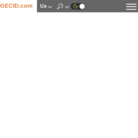
GECID.com
ua
Новини
Відео
Огляди
Цифрова індустрія
Процесори
Оперативна пам’ять
Материнські плати
Відеокарти
Системи охолодження
Накопичувачі
Корпуси
Джерела живлення
Мультимедіа
Цифрове фото та відео
Монітори