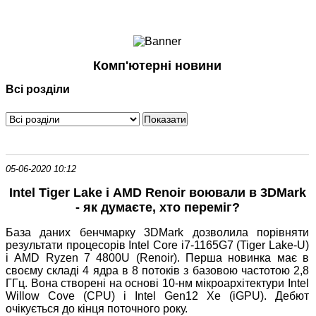
Ноутбуки і Планшети
Смартфони
Комунікації
Комп'ютерні новини
Периферія
Всі розділи
Автоелектроніка
Програмне забезпечення
Ігри
05-06-2020 10:12
Intel Tiger Lake і AMD Renoir воювали в 3DMark
- як думаєте, хто переміг?
База даних бенчмарку 3DMark дозволила порівняти
результати процесорів Intel Core i7-1165G7 (Tiger Lake-U)
і AMD Ryzen 7 4800U (Renoir). Перша новинка має в
своєму складі 4 ядра в 8 потоків з базовою частотою 2,8
ГГц. Вона створені на основі 10-нм мікроархітектури Intel
Willow Cove (CPU) і Intel Gen12 Xe (iGPU). Дебют
очікується до кінця поточного року.