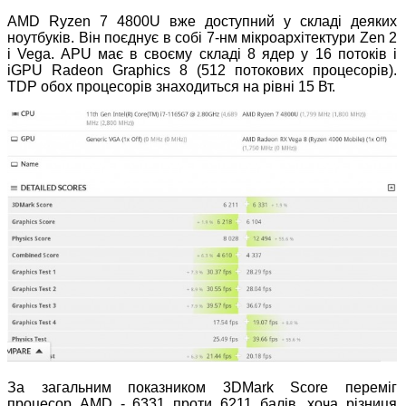
AMD Ryzen 7 4800U вже доступний у складі деяких
ноутбуків. Він поєднує в собі 7-нм мікроархітектури Zen 2
і Vega. APU має в своєму складі 8 ядер у 16 потоків і
iGPU Radeon Graphics 8 (512 потокових процесорів).
TDP обох процесорів знаходиться на рівні 15 Вт.
За загальним показником 3DMark Score переміг
процесор AMD - 6331 проти 6211 балів, хоча різниця