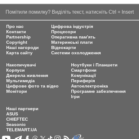
Помітили помилку? Виділіть текст, натисніть Ctrl + Insert
Про нас
Цифрова індустрія
Контакти
Процесори
Partnership
Оперативна пам’ять
Copyright
Материнські плати
Наші нагороди
Відеокарти
Карта сайту
Системи охолодження
Накопичувачі
Ноутбуки і Планшети
Корпуси
Смартфони
Джерела живлення
Комунікації
Мультимедіа
Периферія
Цифрове фото та відео
Автоелектроніка
Монітори
Програмне забезпечення
Ігри
Наші партнери
ASUS
CHIEFTEC
Seasonic
TELEMART.UA