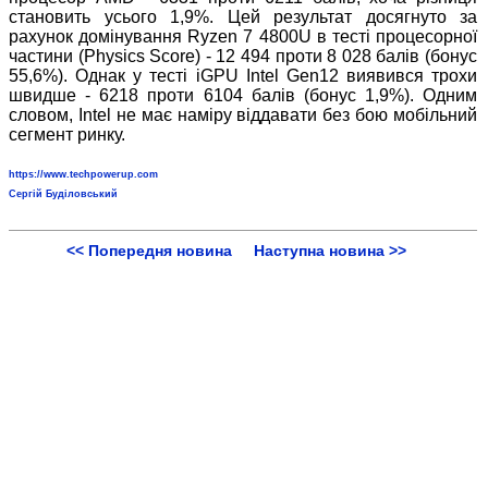
становить усього 1,9%. Цей результат досягнуто за
рахунок домінування Ryzen 7 4800U в тесті процесорної
частини (Physics Score) - 12 494 проти 8 028 балів (бонус
55,6%). Однак у тесті iGPU Intel Gen12 виявився трохи
швидше - 6218 проти 6104 балів (бонус 1,9%). Одним
словом, Intel не має наміру віддавати без бою мобільний
сегмент ринку.
https://www.techpowerup.com
Сергій Буділовський
<< Попередня новина
Наступна новина >>