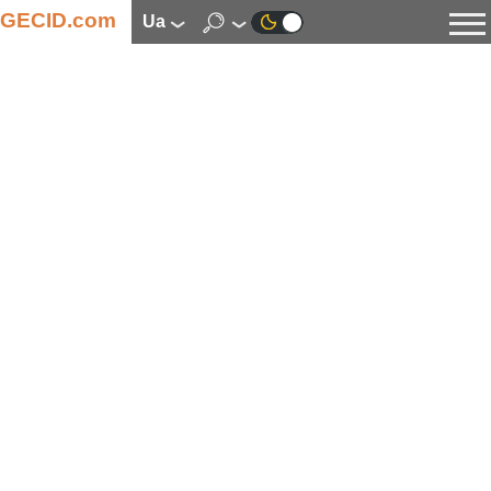
GECID.com
ua
Новини
Відео
Огляди
Цифрова індустрія
Процесори
Оперативна пам’ять
Материнські плати
Відеокарти
Системи охолодження
Накопичувачі
Корпуси
Джерела живлення
Мультимедіа
Цифрове фото та відео
Монітори