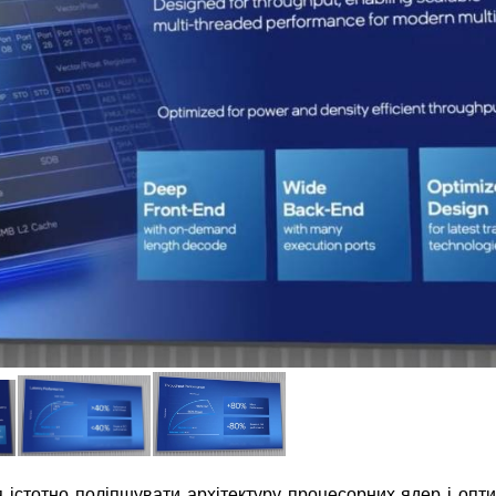
я істотно поліпшувати архітектуру процесорних ядер і опт