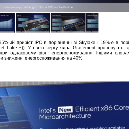
5%-ий приріст IPC в порівнянні зі Skylake і 19%-е в порі
cket Lake-S)). У свою чергу ядра Gracemont пропонують з
 при однаковому рівні енергоспоживання. Іншими слова
при зниженні енергоспоживання на 40%.