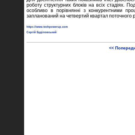
роботу структурних блоків на всіх стадіях. По
особливо в порівнянні з конкурентними проц
запланований на четвертий квартал поточного р
https://www.techpowerup.com
Сергій Буділовський
<< Поперед