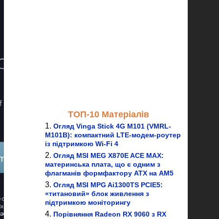
ТОП-10 Матеріалів
Огляд Vinga Stick 4G M101 (VMRL-
M101B): компактний LTE-модем-роутер
із підтримкою Wi-Fi 4
Огляд MSI MEG X870E ACE MAX:
материнська плата, що є одним з
флагманів формфактору ATX на AM5
Огляд MSI MPG Ai1300TS PCIE5:
«титановий» блок живлення з
підтримкою моніторингу
Порівняння Radeon RX 9060 з RX