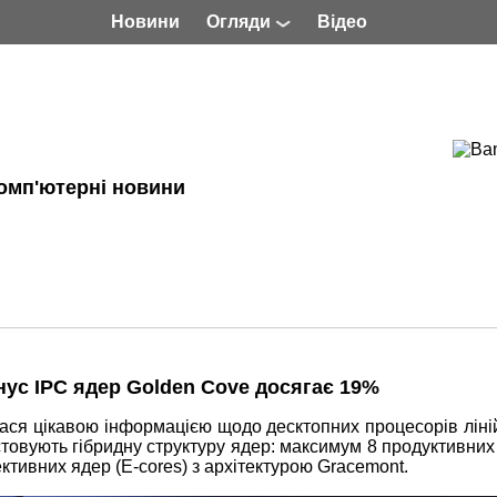
Новини
Огляди
Відео
омп'ютерні новини
бонус IPC ядер Golden Cove досягає 19%
илася цікавою інформацією щодо десктопних процесорів ліні
истовують гібридну структуру ядер: максимум 8 продуктивних
ективних ядер (E-cores) з архітектурою Gracemont.