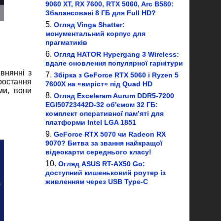
9060 XT, RX 7600, RTX 5060, Arc B580:
Збалансовані 8 ГБ для Full HD?
Огляд Vinga Shatter:
монументальний корпус для
прагматиків
Огляд HATOR Hypergang 3 Wireless:
вдале оновлення популярної гарнітури
внянні з
Збірка з GeForce RTX 5060 і Ryzen 5
ростання
7600X на «виріст» під Quad HD
ми, вони
Огляд Exceleram Aurum DDR5-7200
EGI50723442D-32 об'ємом 32 ГБ:
комплект оперативної пам’яті для
платформи Intel LGA 1851
GeForce RTX 5070 чи Radeon RX
9070? Битва за звання найкращої
відеокарти середнього класу!
Огляд ASUS RT-AX50 Go:
доступний кишеньковий роутер із
живленням через USB Type-C