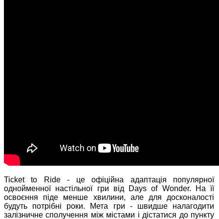
Ticket to Ride - це офіційна адаптація популярної
однойменної настільної гри від Days of Wonder. На її
освоєння піде менше хвилини, але для досконалості
будуть потрібні роки. Мета гри - швидше налагодити
залізничне сполучення між містами і дістатися до пункту