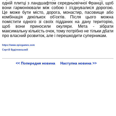
одній плитці з ландшафтом середньовічної Франції, щоб
вони гармоніювали між собою і з'єднувалися дорогою.
Це може бути місто, дорога, монастир, пасовище або
комбінація декількох об'єктів. Після цього можна
помістити одного зі своїх підданих на дану територію,
щоб вони приносили окуляри. Мета - зібрати
максимальну кількість очок, тому потрібно не тільки дбати
про власний розвиток, але і перешкодити суперникам.
https://www.epicgames.com
Сергій Буділовський
<< Попередня новина
Наступна новина >>