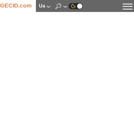
GECID.com
ua
Новини
Відео
Огляди
Цифрова індустрія
Процесори
Оперативна пам’ять
Материнські плати
Відеокарти
Системи охолодження
Накопичувачі
Корпуси
Джерела живлення
Мультимедіа
Цифрове фото та відео
Монітори