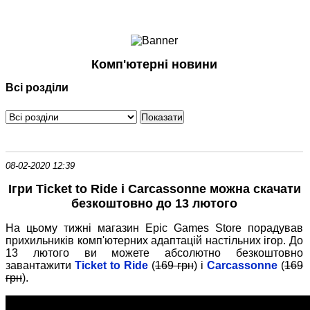
Ноутбуки і Планшети
Смартфони
Комунікації
Комп'ютерні новини
Периферія
Всі розділи
Автоелектроніка
Програмне забезпечення
Ігри
08-02-2020 12:39
Ігри Ticket to Ride і Carcassonne можна скачати
безкоштовно до 13 лютого
На цьому тижні магазин Epic Games Store порадував
прихильників комп'ютерних адаптацій настільних ігор. До
13 лютого ви можете абсолютно безкоштовно
завантажити
Ticket to Ride
(
169 грн
) і
Carcassonne
(
169
грн
).