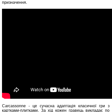
призначення.
Carcassonne - це сучасна адаптація класичної гри з
картками-плитками. За хід кожен гравець викладає по