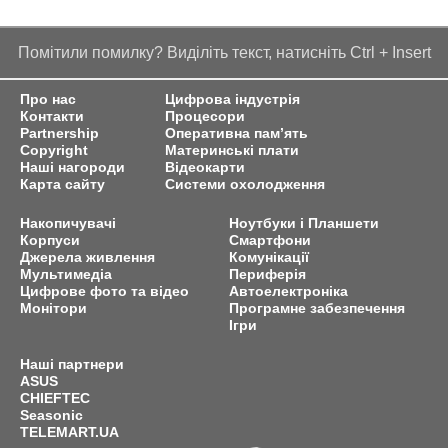
Помітили помилку? Виділіть текст, натисніть Ctrl + Insert
Про нас
Цифрова індустрія
Контакти
Процесори
Partnership
Оперативна пам’ять
Copyright
Материнські плати
Наші нагороди
Відеокарти
Карта сайту
Системи охолодження
Накопичувачі
Ноутбуки і Планшети
Корпуси
Смартфони
Джерела живлення
Комунікації
Мультимедіа
Периферія
Цифрове фото та відео
Автоелектроніка
Монітори
Програмне забезпечення
Ігри
Наші партнери
ASUS
CHIEFTEC
Seasonic
TELEMART.UA