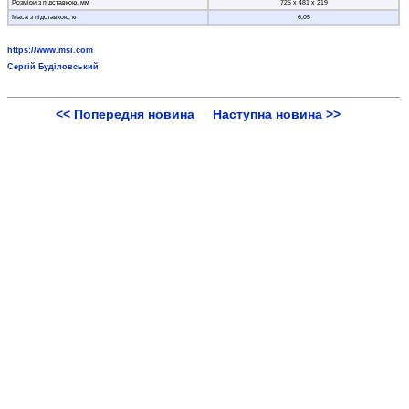
Розміри з підставкою, мм
725 х 481 х 219
Маса з підставкою, кг
6,05
https://www.msi.com
Сергій Буділовський
<< Попередня новина
Наступна новина >>