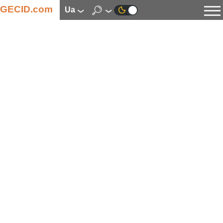
GECID.com
ua
Новини
Відео
Огляди
Цифрова індустрія
Процесори
Оперативна пам’ять
Материнські плати
Відеокарти
Системи охолодження
Накопичувачі
Корпуси
Джерела живлення
Мультимедіа
Цифрове фото та відео
Монітори