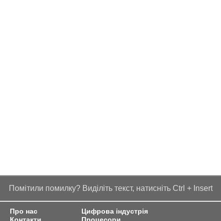
Помітили помилку? Виділіть текст, натисніть Ctrl + Insert
Про нас
Цифрова індустрія
Контакти
Процесори