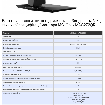
Вартість новинки не повідомляється. Зведена таблиця
технічної специфікації монітора MSI Optix MAG272QR:
Модель
MSI Optix MAG272QR
Тип панелі
VA
Діагональ, дюймів
27
Роздільна здатність
2560 x 1440 (WQHD)
Співвідношення сторін
16:9
Час відгуку, мс
1
Частота вертикальної розгортки, Гц
48 – 165
Горизонтальний / вертикальний кут огляду, °
178 / 178
2
300
Яскравість, кд/м
Статична контрастність
3000:1
Покриття палітри DCI-P3 / sRGB, %
95,6 / 123,7
Кількість кольорів, млрд
1,07
Регулювання положення екрану по висоті, мм
0…100
Можливість нахилу екрану, °
-5…20
Можливість повороту горизонтальної площини (Swivel), °
±75
Можливість повороту у вертикальній площині (Pivot), °
±90
Зовнішні інтерфейси
1 x DisplayPort 1.2a
2 x HDMI 2.0b
1 x USB Type-C (DisplayPort)
2 x USB 2.0 Type-C
1 x 3,5-мм аудіо