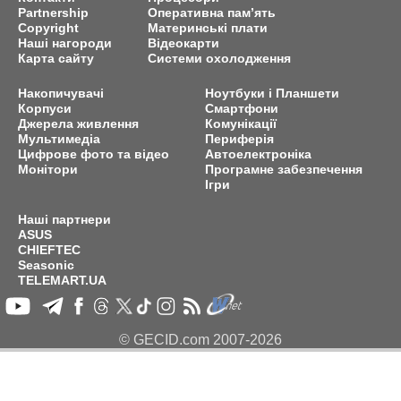
Partnership
Оперативна пам’ять
Copyright
Материнські плати
Наші нагороди
Відеокарти
Карта сайту
Системи охолодження
Накопичувачі
Ноутбуки і Планшети
Корпуси
Смартфони
Джерела живлення
Комунікації
Мультимедіа
Периферія
Цифрове фото та відео
Автоелектроніка
Монітори
Програмне забезпечення
Ігри
Наші партнери
ASUS
CHIEFTEC
Seasonic
TELEMART.UA
© GECID.com 2007-2026