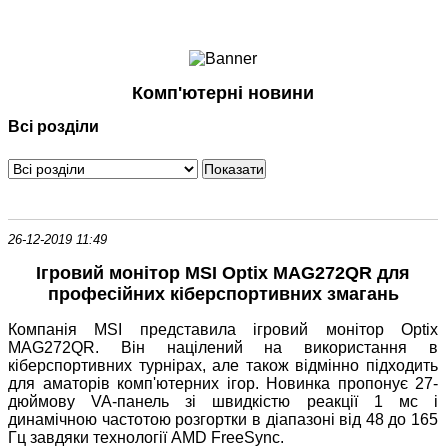
Ноутбуки і Планшети
Смартфони
Комунікації
Комп'ютерні новини
Периферія
Всі розділи
Автоелектроніка
Програмне забезпечення
Ігри
26-12-2019 11:49
Ігровий монітор MSI Optix MAG272QR для
професійних кіберспортивних змагань
Компанія MSI представила ігровий монітор Optix
MAG272QR. Він націлений на використання в
кіберспортивних турнірах, але також відмінно підходить
для аматорів комп'ютерних ігор. Новинка пропонує 27-
дюймову VA-панель зі швидкістю реакції 1 мс і
динамічною частотою розгортки в діапазоні від 48 до 165
Гц завдяки технології AMD FreeSync.