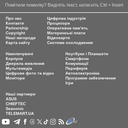
Помітили помилку? Виділіть текст, натисніть Ctrl + Insert
Про нас
Цифрова індустрія
Контакти
Процесори
Partnership
Оперативна пам’ять
Copyright
Материнські плати
Наші нагороди
Відеокарти
Карта сайту
Системи охолодження
Накопичувачі
Ноутбуки і Планшети
Корпуси
Смартфони
Джерела живлення
Комунікації
Мультимедіа
Периферія
Цифрове фото та відео
Автоелектроніка
Монітори
Програмне забезпечення
Ігри
Наші партнери
ASUS
CHIEFTEC
Seasonic
TELEMART.UA