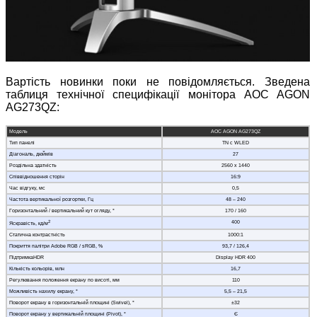
Вартість новинки поки не повідомляється. Зведена
таблиця технічної специфікації монітора AOC AGON
AG273QZ:
Модель
AOC AGON AG273QZ
Тип панелі
TN с WLED
Діагональ, дюймів
27
Роздільна здатність
2560 x 1440
Співвідношення сторін
16:9
Час відгуку, мс
0,5
Частота вертикальної розгортки, Гц
48 – 240
Горизонтальний / вертикальний кут огляду, °
170 / 160
2
400
Яскравість, кд/м
Статична контрастність
1000:1
Покриття палітри Adobe RGB / sRGB, %
93,7 / 126,4
ПідтримкаHDR
Display HDR 400
Кількість кольорів, млн
16,7
Регулювання положення екрану по висоті, мм
110
Можливість нахилу екрану, °
5,5 – 21,5
Поворот екрану в горизонтальній площині (Swivel), °
±32
Поворот екрану у вертикальній площині (Pivot), °
Є