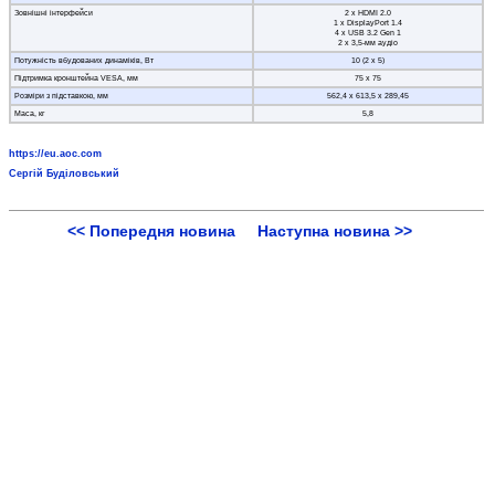
Зовнішні інтерфейси
2 x HDMI 2.0
1 x DisplayPort 1.4
4 x USB 3.2 Gen 1
2 x 3,5-мм аудіо
Потужність вбудованих динаміків, Вт
10 (2 х 5)
Підтримка кронштейна VESA, мм
75 х 75
Розміри з підставкою, мм
562,4 х 613,5 х 289,45
Маса, кг
5,8
https://eu.aoc.com
Сергій Буділовський
<< Попередня новина
Наступна новина >>