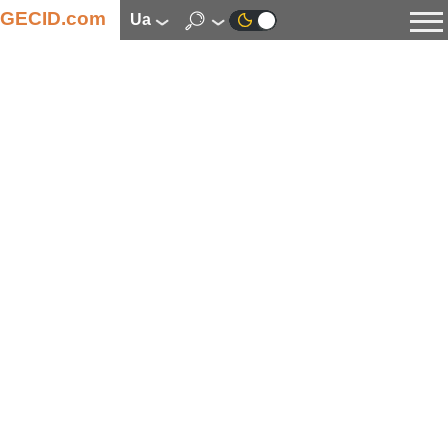
GECID.com
ua
Новини
Відео
Огляди
Цифрова індустрія
Процесори
Оперативна пам’ять
Материнські плати
Відеокарти
Системи охолодження
Накопичувачі
Корпуси
Джерела живлення
Мультимедіа
Цифрове фото та відео
Монітори