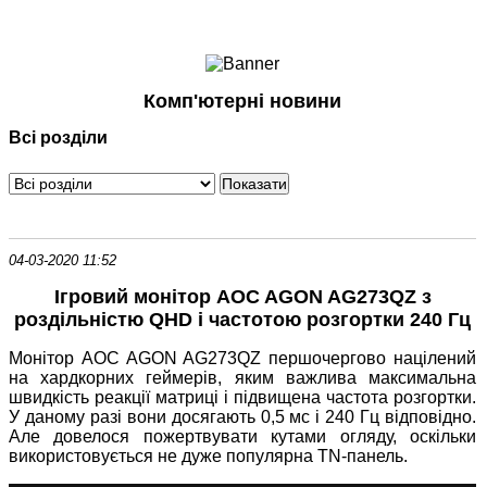
Ноутбуки і Планшети
Смартфони
Комунікації
Комп'ютерні новини
Периферія
Всі розділи
Автоелектроніка
Програмне забезпечення
Ігри
04-03-2020 11:52
Ігровий монітор AOC AGON AG273QZ з
роздільністю QHD і частотою розгортки 240 Гц
Монітор AOC AGON AG273QZ першочергово націлений
на хардкорних геймерів, яким важлива максимальна
швидкість реакції матриці і підвищена частота розгортки.
У даному разі вони досягають 0,5 мс і 240 Гц відповідно.
Але довелося пожертвувати кутами огляду, оскільки
використовується не дуже популярна TN-панель.