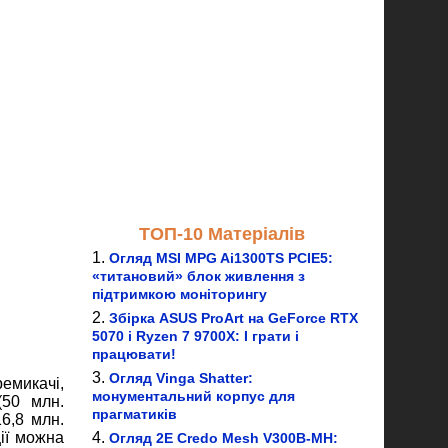
ТОП-10 Матеріалів
Огляд MSI MPG Ai1300TS PCIE5:
«титановий» блок живлення з
підтримкою моніторингу
Збірка ASUS ProArt на GeForce RTX
5070 і Ryzen 7 9700X: І грати і
працювати!
Огляд Vinga Shatter:
емикачі,
монументальний корпус для
(50 млн.
прагматиків
6,8 млн.
ії можна
Огляд 2E Credo Mesh V300B-MH: