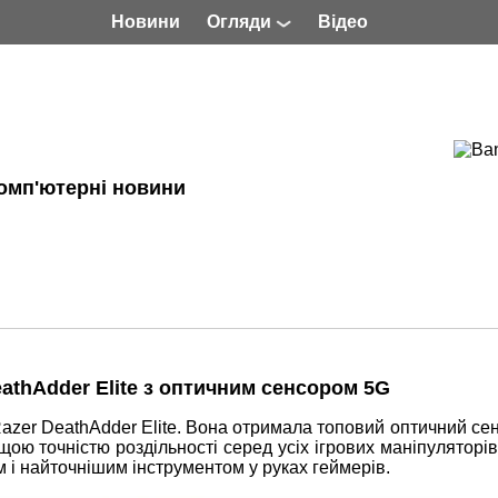
Новини
Огляди
Відео
омп'ютерні новини
eathAdder Elite з оптичним сенсором 5G
zer DeathAdder Elite. Вона отримала топовий оптичний сен
ою точністю роздільності серед усіх ігрових маніпуляторів
і найточнішим інструментом у руках геймерів.