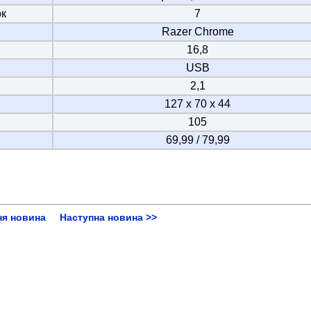
ок
7
Razer Chrome
16,8
USB
2,1
127 х 70 х 44
105
69,99 / 79,99
ня новина
Наступна новина >>