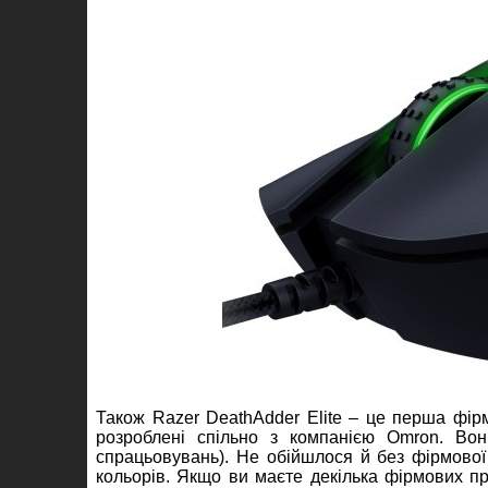
Також Razer DeathAdder Elite – це перша фірм
розроблені спільно з компанією Omron. Вон
спрацьовувань). Не обійшлося й без фірмової
кольорів. Якщо ви маєте декілька фірмових пр