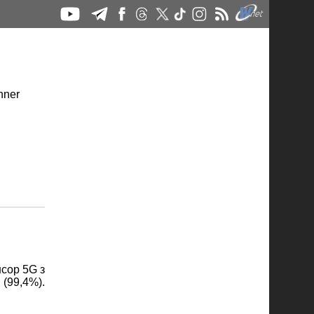
сор 5G з
 (99,4%).