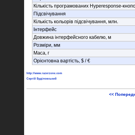
Кількість програмованих Hyperesponse-кноп
Підсвічування
Кількість кольорів підсвічування, млн.
Інтерфейс
Довжина інтерфейсного кабелю, м
Розміри, мм
Маса, г
Орієнтовна вартість, $ / €
http://www.razerzone.com
Сергій Буділовський
<< Поперед