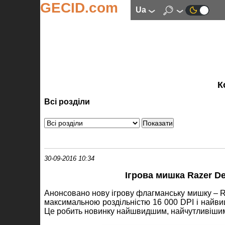
GECID.com
ua
К
Всі розділи
30-09-2016 10:34
Ігрова мишка Razer D
Анонсовано нову ігрову флагманську мишку – Ra
максимальною роздільністю 16 000 DPI і найвищ
Це робить новинку найшвидшим, найчутливішим 