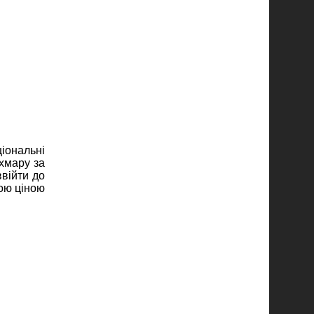
іональні
хмару за
війти до
ною ціною