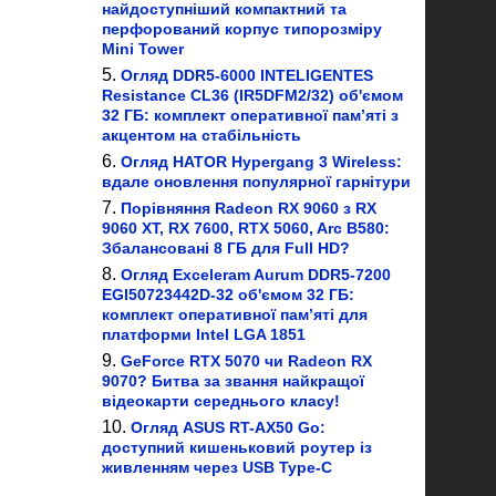
найдоступніший компактний та
перфорований корпус типорозміру
Mini Tower
Огляд DDR5-6000 INTELIGENTES
Resistance CL36 (IR5DFM2/32) об'ємом
32 ГБ: комплект оперативної пам’яті з
акцентом на стабільність
Огляд HATOR Hypergang 3 Wireless:
вдале оновлення популярної гарнітури
Порівняння Radeon RX 9060 з RX
9060 XT, RX 7600, RTX 5060, Arc B580:
Збалансовані 8 ГБ для Full HD?
Огляд Exceleram Aurum DDR5-7200
EGI50723442D-32 об'ємом 32 ГБ:
комплект оперативної пам’яті для
платформи Intel LGA 1851
GeForce RTX 5070 чи Radeon RX
9070? Битва за звання найкращої
відеокарти середнього класу!
Огляд ASUS RT-AX50 Go:
доступний кишеньковий роутер із
живленням через USB Type-C