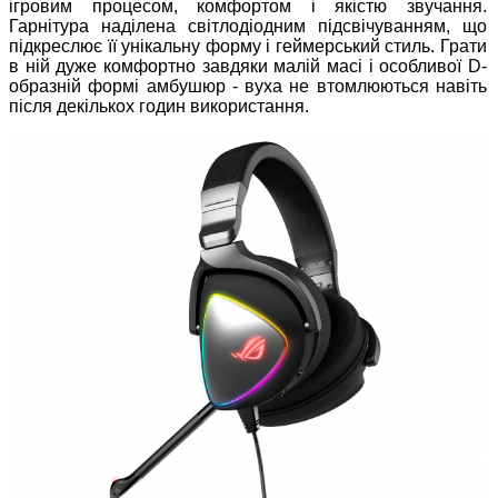
ігровим процесом, комфортом і якістю звучання.
Гарнітура наділена світлодіодним підсвічуванням, що
підкреслює її унікальну форму і геймерський стиль. Грати
в ній дуже комфортно завдяки малій масі і особливої ​​D-
образній формі амбушюр - вуха не втомлюються навіть
після декількох годин використання.