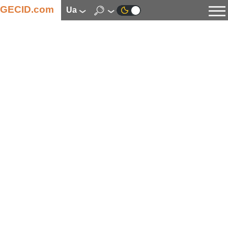
GECID.com
ua
Новини
Відео
Огляди
Цифрова індустрія
Процесори
Оперативна пам’ять
Материнські плати
Відеокарти
Системи охолодження
Накопичувачі
Корпуси
Джерела живлення
Мультимедіа
Цифрове фото та відео
Монітори