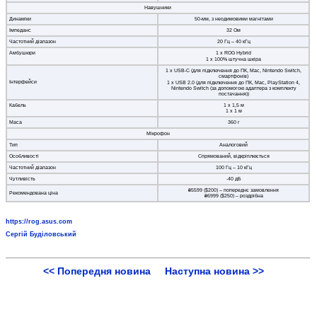
Навушники
Динаміки
50-мм, з неодимовими магнітами
Імпеданс
32 Ом
Частотний діапазон
20 Гц – 40 кГц
Амбушюри
1 x ROG Hybrid
1 x 100% штучна шкіра
1 x USB-C (для підключення до ПК, Mac, Nintendo Switch,
смартфонів)
Інтерфейси
1 x USB 2.0 (для підключення до ПК, Mac, PlayStation 4,
Nintendo Switch (за допомогою адаптера з комплекту
постачання))
Кабель
1 х 1,5 м
1 х 1 м
Маса
360 г
Мікрофон
Тип
Аналоговий
Особливості
Спрямований, відкріплюється
Частотний діапазон
100 Гц – 10 кГц
Чутливість
-40 дБ
₴5599 ($200) – попереднє замовлення
Рекомендована ціна
₴6999 ($250) – роздрібна
https://rog.asus.com
Сергій Буділовський
<< Попередня новина
Наступна новина >>