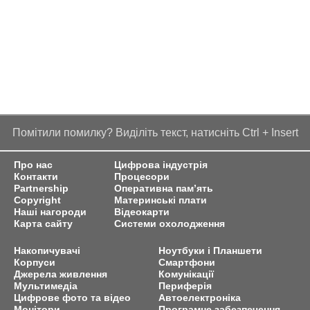
Помітили помилку? Виділіть текст, натисніть Ctrl + Insert
Про нас
Цифрова індустрія
Контакти
Процесори
Partnership
Оперативна пам’ять
Copyright
Материнські плати
Наші нагороди
Відеокарти
Карта сайту
Системи охолодження
Накопичувачі
Ноутбуки і Планшети
Корпуси
Смартфони
Джерела живлення
Комунікації
Мультимедіа
Периферія
Цифрове фото та відео
Автоелектроніка
Монітори
Програмне забезпечення