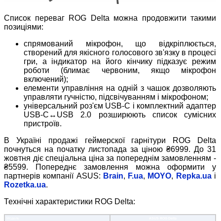
Список переваг ROG Delta можна продовжити такими
позиціями:
спрямований мікрофон, що відкріплюється,
створений для якісного голосового зв'язку в процесі
гри, а індикатор на його кінчику підказує режим
роботи (блимає червоним, якщо мікрофон
включений);
елементи управління на одній з чашок дозволяють
управляти гучністю, підсвічуванням і мікрофоном;
універсальний роз'єм USB-C і комплектний адаптер
USB-C↔USB 2.0 розширюють список сумісних
пристроїв.
В Україні продажі геймерскої гарнітури ROG Delta
почнуться на початку листопада за ціною ₴6999. До 31
жовтня діє спеціальна ціна за попереднім замовленням -
₴5599. Попереднє замовлення можна оформити у
партнерів компанії ASUS:
Brain
,
F.ua
,
MOYО
,
Repka.ua
і
Rozetka.ua
.
Технічні характеристики ROG Delta:
Модель
ASUS ROG Delta