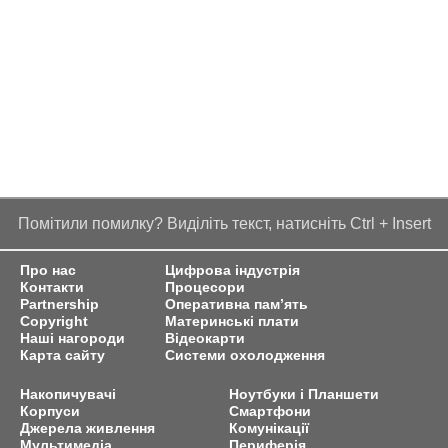
Помітили помилку? Виділіть текст, натисніть Ctrl + Insert
Про нас
Цифрова індустрія
Контакти
Процесори
Partnership
Оперативна пам’ять
Copyright
Материнські плати
Наші нагороди
Відеокарти
Карта сайту
Системи охолодження
Накопичувачі
Ноутбуки і Планшети
Корпуси
Смартфони
Джерела живлення
Комунікації
Мультимедіа
Периферія