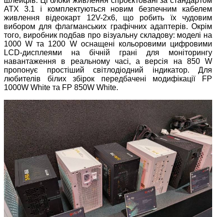
шлейфів. Ці блоки живлення спроєктовані за стандартом
ATX 3.1 і комплектуються новим безпечним кабелем
живлення відеокарт 12V-2x6, що робить їх чудовим
вибором для флагманських графічних адаптерів. Окрім
того, виробник подбав про візуальну складову: моделі на
1000 W та 1200 W оснащені кольоровими цифровими
LCD-дисплеями на бічній грані для моніторингу
навантаження в реальному часі, а версія на 850 W
пропонує простіший світлодіодний індикатор. Для
любителів білих збірок передбачені модифікації FP
1000W White та FP 850W White.