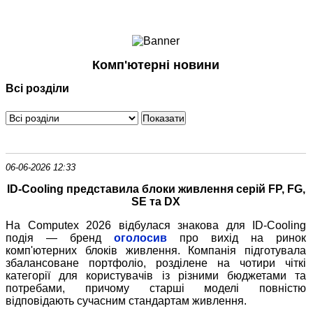
Ноутбуки і Планшети
Смартфони
Комунікації
Комп'ютерні новини
Периферія
Всі розділи
Автоелектроніка
Програмне забезпечення
Ігри
06-06-2026 12:33
ID-Cooling представила блоки живлення серій FP, FG,
SE та DX
На Computex 2026 відбулася знакова для ID-Cooling
подія — бренд
оголосив
про вихід на ринок
комп'ютерних блоків живлення. Компанія підготувала
збалансоване портфоліо, розділене на чотири чіткі
категорії для користувачів із різними бюджетами та
потребами, причому старші моделі повністю
відповідають сучасним стандартам живлення.