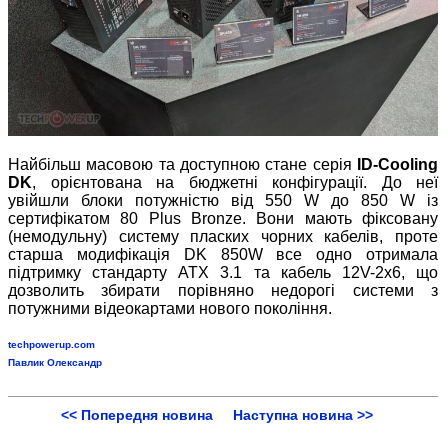
Найбільш масовою та доступною стане серія
ID-Cooling
DK
, орієнтована на бюджетні конфігурації. До неї
увійшли блоки потужністю від 550 W до 850 W із
сертифікатом 80 Plus Bronze. Вони мають фіксовану
(немодульну) систему пласких чорних кабелів, проте
старша модифікація DK 850W все одно отримала
підтримку стандарту ATX 3.1 та кабель 12V-2x6, що
дозволить збирати порівняно недорогі системи з
потужними відеокартами нового покоління.
techpowerup.com
Павлик Олександр
<< Попередня новина
Наступна новина >>