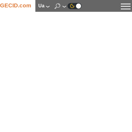
GECID.com
ua
Новини
Відео
Огляди
Цифрова індустрія
Процесори
Оперативна пам’ять
Материнські плати
Відеокарти
Системи охолодження
Накопичувачі
Корпуси
Джерела живлення
Мультимедіа
Цифрове фото та відео
Монітори