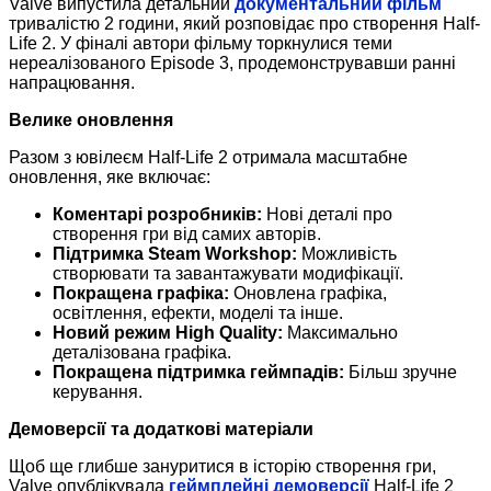
Valve випустила детальний
документальний фільм
тривалістю 2 години, який розповідає про створення Half-
Life 2. У фіналі автори фільму торкнулися теми
нереалізованого Episode 3, продемонструвавши ранні
напрацювання.
Велике оновлення
Разом з ювілеєм Half-Life 2 отримала масштабне
оновлення, яке включає:
Коментарі розробників:
Нові деталі про
створення гри від самих авторів.
Підтримка Steam Workshop:
Можливість
створювати та завантажувати модифікації.
Покращена графіка:
Оновлена графіка,
освітлення, ефекти, моделі та інше.
Новий режим High Quality:
Максимально
деталізована графіка.
Покращена підтримка геймпадів:
Більш зручне
керування.
Демоверсії та додаткові матеріали
Щоб ще глибше зануритися в історію створення гри,
Valve опублікувала
геймплейні демоверсії
Half-Life 2