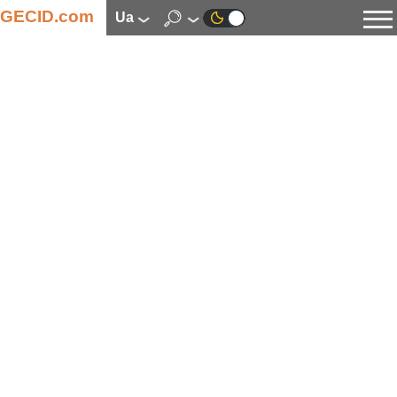
GECID.com
ua
Новини
Відео
Огляди
Цифрова індустрія
Процесори
Оперативна пам’ять
Материнські плати
Відеокарти
Системи охолодження
Накопичувачі
Корпуси
Джерела живлення
Мультимедіа
Цифрове фото та відео
Монітори