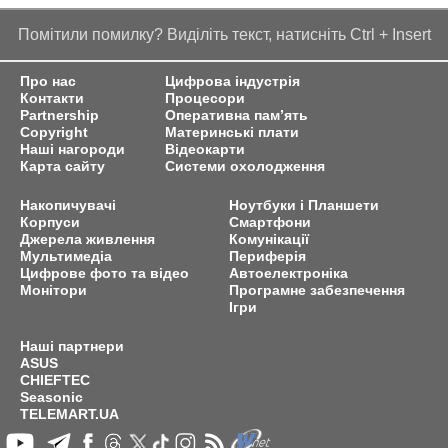
Помітили помилку? Виділіть текст, натисніть Ctrl + Insert
Про нас
Цифрова індустрія
Контакти
Процесори
Partnership
Оперативна пам’ять
Copyright
Материнські плати
Наші нагороди
Відеокарти
Карта сайту
Системи охолодження
Накопичувачі
Ноутбуки і Планшети
Корпуси
Смартфони
Джерела живлення
Комунікації
Мультимедіа
Периферія
Цифрове фото та відео
Автоелектроніка
Монітори
Програмне забезпечення
Ігри
Наші партнери
ASUS
CHIEFTEC
Seasonic
TELEMART.UA