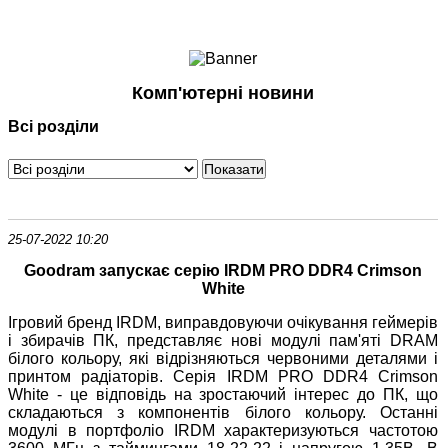
Ноутбуки і Планшети
Смартфони
Комунікації
Комп'ютерні новини
Периферія
Всі розділи
Автоелектроніка
Програмне забезпечення
Ігри
25-07-2022 10:20
Goodram запускає серію IRDM PRO DDR4 Crimson
White
Ігровий бренд IRDM, виправдовуючи очікування геймерів
і збирачів ПК, представляє нові модулі пам'яті DRAM
білого кольору, які відрізняються червоними деталями і
принтом радіаторів. Серія IRDM PRO DDR4 Crimson
White - це відповідь на зростаючий інтерес до ПК, що
складаються з компонентів білого кольору. Останні
модулі в портфоліо IRDM характеризуються частотою