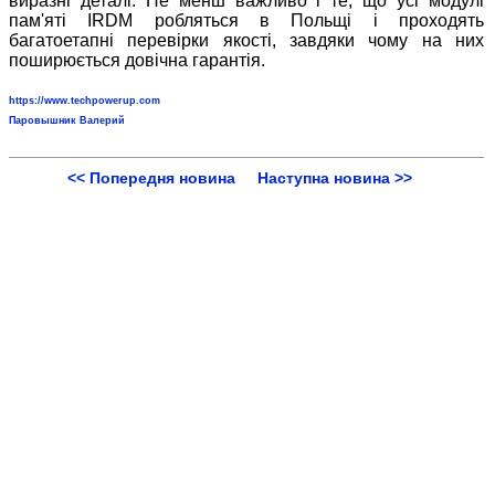
виразні деталі. Не менш важливо і те, що усі модулі
пам'яті IRDM робляться в Польщі і проходять
багатоетапні перевірки якості, завдяки чому на них
поширюється довічна гарантія.
https://www.techpowerup.com
Паровышник Валерий
<< Попередня новина
Наступна новина >>