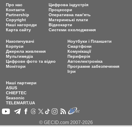
Про нас
Цифрова індустрія
Контакти
Процесори
Partnership
Оперативна пам’ять
Copyright
Материнські плати
Наші нагороди
Відеокарти
Карта сайту
Системи охолодження
Накопичувачі
Ноутбуки і Планшети
Корпуси
Смартфони
Джерела живлення
Комунікації
Мультимедіа
Периферія
Цифрове фото та відео
Автоелектроніка
Монітори
Програмне забезпечення
Ігри
Наші партнери
ASUS
CHIEFTEC
Seasonic
TELEMART.UA
© GECID.com 2007-2026