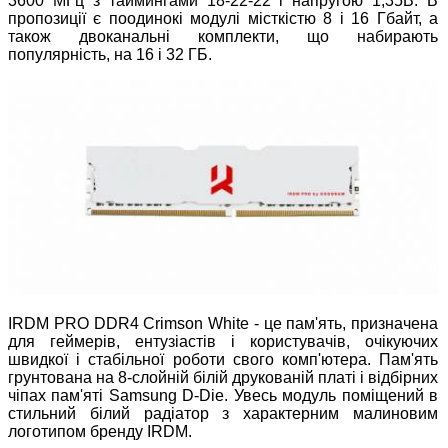
3600 МГц з таймингами 18-22-22 і напругою 1,35В. В
пропозиції є поодинокі модулі місткістю 8 і 16 Гбайт, а
також двоканальні комплекти, що набирають
популярність, на 16 і 32 ГБ.
IRDM PRO DDR4 Crimson White - це пам'ять, призначена
для геймерів, ентузіастів і користувачів, очікуючих
швидкої і стабільної роботи свого комп'ютера. Пам'ять
грунтована на 8-слойній білій друкованій платі і відбірних
чіпах пам'яті Samsung D-Die. Увесь модуль поміщений в
стильний білий радіатор з характерним малиновим
логотипом бренду IRDM.