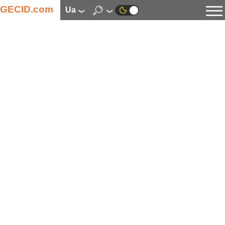
GECID.com
ua
Новини
Відео
Огляди
Цифрова індустрія
Процесори
Оперативна пам’ять
Материнські плати
Відеокарти
Системи охолодження
Накопичувачі
Корпуси
Джерела живлення
Мультимедіа
Цифрове фото та відео
Монітори