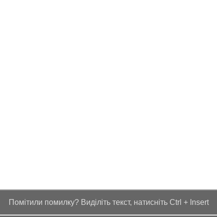
Помітили помилку? Виділіть текст, натисніть Ctrl + Insert