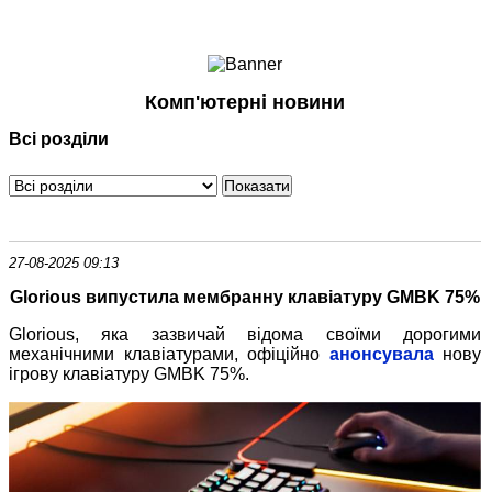
Ноутбуки і Планшети
Смартфони
Комунікації
Комп'ютерні новини
Периферія
Всі розділи
Автоелектроніка
Програмне забезпечення
Ігри
27-08-2025 09:13
Glorious випустила мембранну клавіатуру GMBK 75%
Glorious, яка зазвичай відома своїми дорогими
механічними клавіатурами, офіційно
анонсувала
нову
ігрову клавіатуру GMBK 75%.