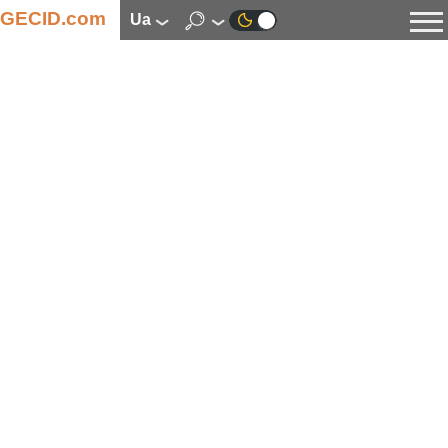
GECID.com
ua
Новини
Відео
Огляди
Цифрова індустрія
Процесори
Оперативна пам’ять
Материнські плати
Відеокарти
Системи охолодження
Накопичувачі
Корпуси
Джерела живлення
Мультимедіа
Цифрове фото та відео
Монітори