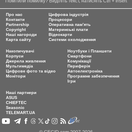
Помітили помилку? Виділіть текст, натисніть Ctrl + Insert
Про нас
Цифрова індустрія
Контакти
Процесори
Partnership
Оперативна пам’ять
Copyright
Материнські плати
Наші нагороди
Відеокарти
Карта сайту
Системи охолодження
Накопичувачі
Ноутбуки і Планшети
Корпуси
Смартфони
Джерела живлення
Комунікації
Мультимедіа
Периферія
Цифрове фото та відео
Автоелектроніка
Монітори
Програмне забезпечення
Ігри
Наші партнери
ASUS
CHIEFTEC
Seasonic
TELEMART.UA