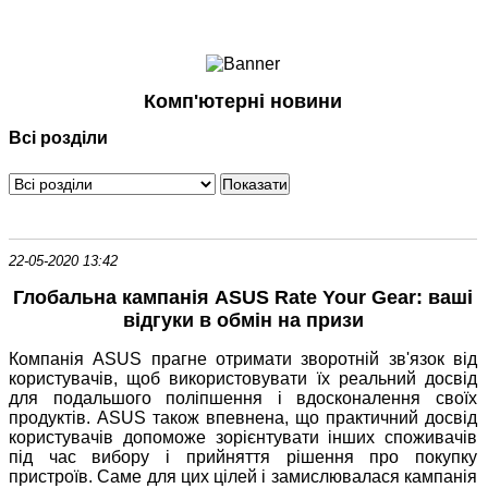
Ноутбуки і Планшети
Смартфони
Комунікації
Комп'ютерні новини
Периферія
Всі розділи
Автоелектроніка
Програмне забезпечення
Ігри
22-05-2020 13:42
Глобальна кампанія ASUS Rate Your Gear: ваші
відгуки в обмін на призи
Компанія ASUS прагне отримати зворотній зв'язок від
користувачів, щоб використовувати їх реальний досвід
для подальшого поліпшення і вдосконалення своїх
продуктів. ASUS також впевнена, що практичний досвід
користувачів допоможе зорієнтувати інших споживачів
під час вибору і прийняття рішення про покупку
пристроїв. Саме для цих цілей і замислювалася кампанія