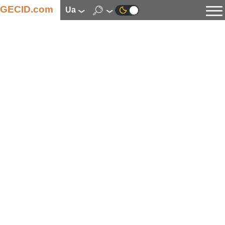
GECID.com
ua
Новини
Відео
Огляди
Цифрова індустрія
Процесори
Оперативна пам’ять
Материнські плати
Відеокарти
Системи охолодження
Накопичувачі
Корпуси
Джерела живлення
Мультимедіа
Цифрове фото та відео
Монітори