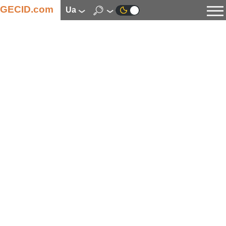
GECID.com
ua
Новини
Відео
Огляди
Цифрова індустрія
Процесори
Оперативна пам’ять
Материнські плати
Відеокарти
Системи охолодження
Накопичувачі
Корпуси
Джерела живлення
Мультимедіа
Цифрове фото та відео
Монітори