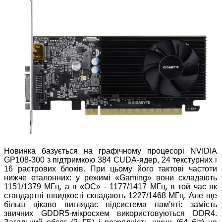
Новинка базується на графічному процесорі NVIDIA
GP108-300 з підтримкою 384 CUDA-ядер, 24 текстурних і
16 растрових блоків. При цьому його тактові частоти
нижче еталонних: у режимі «Gaming» вони складають
1151/1379 МГц, а в «OC» - 1177/1417 МГц, в той час як
стандартні швидкості складають 1227/1468 МГц. Але ще
більш цікаво виглядає підсистема пам'яті: замість
звичних GDDR5-мікросхем використовуються DDR4.