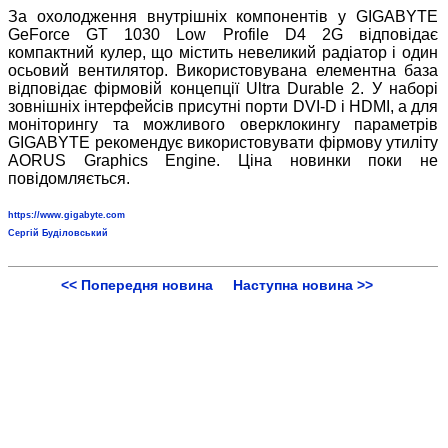
За охолодження внутрішніх компонентів у GIGABYTE
GeForce GT 1030 Low Profile D4 2G відповідає
компактний кулер, що містить невеликий радіатор і один
осьовий вентилятор. Використовувана елементна база
відповідає фірмовій концепції Ultra Durable 2. У наборі
зовнішніх інтерфейсів присутні порти DVI-D і HDMI, а для
моніторингу та можливого оверклокингу параметрів
GIGABYTE рекомендує використовувати фірмову утиліту
AORUS Graphics Engine. Ціна новинки поки не
повідомляється.
https://www.gigabyte.com
Сергій Буділовський
<< Попередня новина
Наступна новина >>