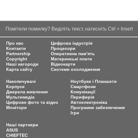
Помітили помилку? Виділіть текст, натисніть Ctrl + Insert
Про нас
Цифрова індустрія
Контакти
Процесори
Partnership
Оперативна пам’ять
Copyright
Материнські плати
Наші нагороди
Відеокарти
Карта сайту
Системи охолодження
Накопичувачі
Ноутбуки і Планшети
Корпуси
Смартфони
Джерела живлення
Комунікації
Мультимедіа
Периферія
Цифрове фото та відео
Автоелектроніка
Монітори
Програмне забезпечення
Ігри
Наші партнери
ASUS
CHIEFTEC