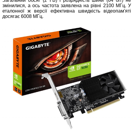
Загальний обсяг (2 ГБ) і розрядність шини (64 біт) не
змінилися, а ось частота заявлена ​​на рівні 2100 МГц. У
еталонної ж версії ефективна швидкість відеопам'яті
досягає 6008 МГц.