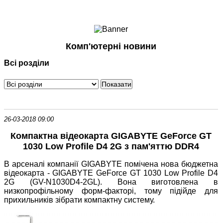
Ноутбуки і Планшети
Смартфони
Комунікації
Комп'ютерні новини
Периферія
Всі розділи
Автоелектроніка
Програмне забезпечення
Ігри
26-03-2018 09:00
Компактна відеокарта GIGABYTE GeForce GT
1030 Low Profile D4 2G з пам'яттю DDR4
В арсеналі компанії GIGABYTE помічена нова бюджетна
відеокарта - GIGABYTE GeForce GT 1030 Low Profile D4
2G (GV-N1030D4-2GL). Вона виготовлена ​​в
низкопрофільному форм-факторі, тому підійде для
прихильників зібрати компактну систему.