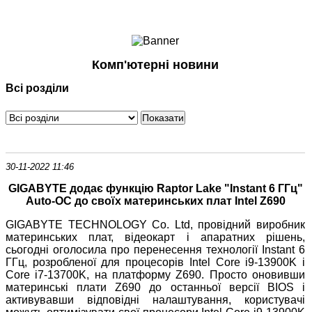
Ноутбуки і Планшети
Смартфони
Комунікації
Комп'ютерні новини
Периферія
Всі розділи
Автоелектроніка
Програмне забезпечення
Ігри
30-11-2022 11:46
GIGABYTE додає функцію Raptor Lake "Instant 6 ГГц"
Auto-OC до своїх материнських плат Intel Z690
GIGABYTE TECHNOLOGY Co. Ltd, провідний виробник
материнських плат, відеокарт і апаратних рішень,
сьогодні оголосила про перенесення технології Instant 6
ГГц, розробленої для процесорів Intel Core i9-13900K і
Core i7-13700K, на платформу Z690. Просто оновивши
материнські плати Z690 до останньої версії BIOS і
активувавши відповідні налаштування, користувачі