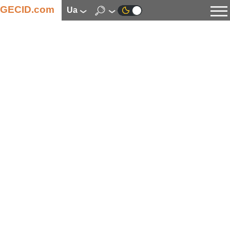
GECID.com
ua
Новини
Відео
Огляди
Цифрова індустрія
Процесори
Оперативна пам’ять
Материнські плати
Відеокарти
Системи охолодження
Накопичувачі
Корпуси
Джерела живлення
Мультимедіа
Цифрове фото та відео
Монітори