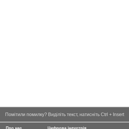
Помітили помилку? Виділіть текст, натисніть Ctrl + Insert
Про нас
Цифрова індустрія