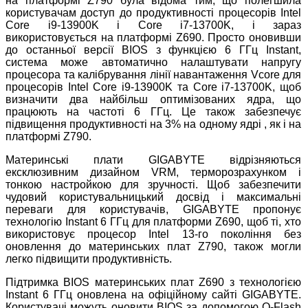
на платформі Z790 була відома тим, що полегшила
користувачам доступ до продуктивності процесорів Intel
Core i9-13900K і Core i7-13700K, і зараз
використовується на платформі Z690. Просто оновивши
до останньої версії BIOS з функцією 6 ГГц Instant,
система може автоматично налаштувати напругу
процесора та калібрування лінії навантаження Vcore для
процесорів Intel Core i9-13900K та Core i7-13700K, щоб
визначити два найбільш оптимізованих ядра, що
працюють на частоті 6 ГГц. Це також забезпечує
підвищення продуктивності на 3% на одному ядрі , як і на
платформі Z790.
Материнські плати GIGABYTE відрізняються
ексклюзивним дизайном VRM, терморозрахунком і
тонкою настройкою для зручності. Щоб забезпечити
чудовий користувальницький досвід і максимальні
переваги для користувачів, GIGABYTE пропонує
технологію Instant 6 ГГц для платформи Z690, щоб ті, хто
використовує процесор Intel 13-го покоління без
оновлення до материнських плат Z790, також могли
легко підвищити продуктивність.
Підтримка BIOS материнських плат Z690 з технологією
Instant 6 ГГц оновлена на офіційному сайті GIGABYTE.
Користувачі можуть оновити BIOS за допомогою Q-Flash