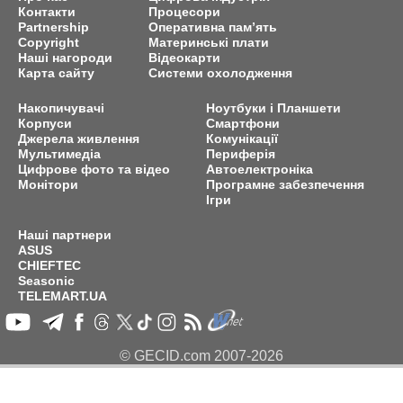
Контакти
Процесори
Partnership
Оперативна пам’ять
Copyright
Материнські плати
Наші нагороди
Відеокарти
Карта сайту
Системи охолодження
Накопичувачі
Ноутбуки і Планшети
Корпуси
Смартфони
Джерела живлення
Комунікації
Мультимедіа
Периферія
Цифрове фото та відео
Автоелектроніка
Монітори
Програмне забезпечення
Ігри
Наші партнери
ASUS
CHIEFTEC
Seasonic
TELEMART.UA
© GECID.com 2007-2026