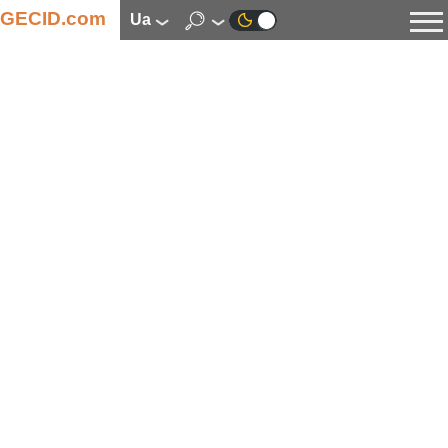
GECID.com
ua
Новини
Відео
Огляди
Цифрова індустрія
Процесори
Оперативна пам’ять
Материнські плати
Відеокарти
Системи охолодження
Накопичувачі
Корпуси
Джерела живлення
Мультимедіа
Цифрове фото та відео
Монітори