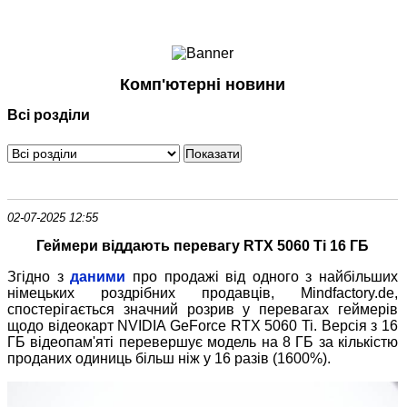
Ноутбуки і Планшети
Смартфони
Комунікації
Комп'ютерні новини
Периферія
Всі розділи
Автоелектроніка
Програмне забезпечення
Ігри
02-07-2025 12:55
Геймери віддають перевагу RTX 5060 Ti 16 ГБ
Згідно з
даними
про продажі від одного з найбільших
німецьких роздрібних продавців, Mindfactory.de,
спостерігається значний розрив у перевагах геймерів
щодо відеокарт NVIDIA GeForce RTX 5060 Ti. Версія з 16
ГБ відеопам'яті перевершує модель на 8 ГБ за кількістю
проданих одиниць більш ніж у 16 разів (1600%).