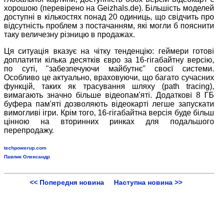
хорошою (перевірено на Geizhals.de). Більшість моделей
доступні в кількостях понад 20 одиниць, що свідчить про
відсутність проблем з постачанням, які могли б пояснити
таку величезну різницю в продажах.
Ця ситуація вказує на чітку тенденцію: геймери готові
доплатити кілька десятків євро за 16-гігабайтну версію,
по суті, "забезпечуючи майбутнє" своєї системи.
Особливо це актуально, враховуючи, що багато сучасних
функцій, таких як трасування шляху (path tracing),
вимагають значно більше відеопам'яті. Додаткові 8 ГБ
буфера пам'яті дозволяють відеокарті легше запускати
вимогливі ігри. Крім того, 16-гігабайтна версія буде більш
цінною на вторинних ринках для подальшого
перепродажу.
techpowerup.com
Павлик Олександр
<< Попередня новина
Наступна новина >>