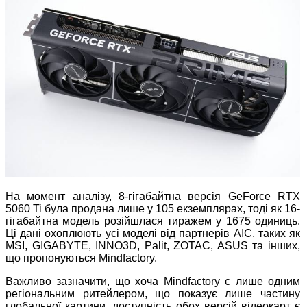
На момент аналізу, 8-гігабайтна версія GeForce RTX
5060 Ti була продана лише у 105 екземплярах, тоді як 16-
гігабайтна модель розійшлася тиражем у 1675 одиниць.
Ці дані охоплюють усі моделі від партнерів AIC, таких як
MSI, GIGABYTE, INNO3D, Palit, ZOTAC, ASUS та інших,
що пропонуються Mindfactory.
Важливо зазначити, що хоча Mindfactory є лише одним
регіональним ритейлером, що показує лише частину
глобальної картини, доступність обох версій відеокарт є