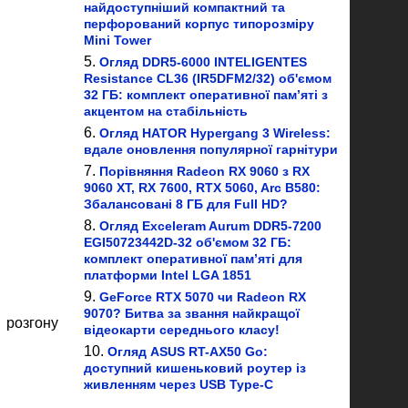
найдоступніший компактний та
перфорований корпус типорозміру
Mini Tower
Огляд DDR5-6000 INTELIGENTES
Resistance CL36 (IR5DFM2/32) об'ємом
32 ГБ: комплект оперативної пам’яті з
акцентом на стабільність
Огляд HATOR Hypergang 3 Wireless:
вдале оновлення популярної гарнітури
Порівняння Radeon RX 9060 з RX
9060 XT, RX 7600, RTX 5060, Arc B580:
Збалансовані 8 ГБ для Full HD?
Огляд Exceleram Aurum DDR5-7200
EGI50723442D-32 об'ємом 32 ГБ:
комплект оперативної пам’яті для
платформи Intel LGA 1851
GeForce RTX 5070 чи Radeon RX
9070? Битва за звання найкращої
ю розгону
відеокарти середнього класу!
Огляд ASUS RT-AX50 Go:
доступний кишеньковий роутер із
живленням через USB Type-C