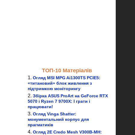
ТОП-10 Матеріалів
Огляд MSI MPG Ai1300TS PCIE5:
«титановий» блок живлення з
підтримкою моніторингу
Збірка ASUS ProArt на GeForce RTX
5070 і Ryzen 7 9700X: І грати і
працювати!
Огляд Vinga Shatter:
монументальний корпус для
прагматиків
Огляд 2E Credo Mesh V300B-MH: