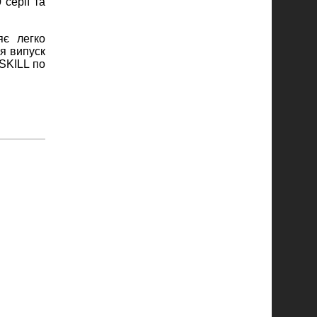
серії та
яє легко
я випуск
.SKILL по