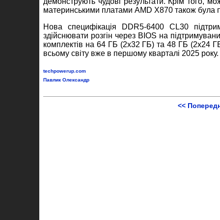
демонструють чудові результати. Крім того, м
материнськими платами AMD X870 також була 
Нова специфікація DDR5-6400 CL30 підтрим
здійснювати розгін через BIOS на підтримувани
комплектів на 64 ГБ (2x32 ГБ) та 48 ГБ (2x24 ГБ
всьому світу вже в першому кварталі 2025 року.
techpowerup.com
Павлик Олександр
<< Поперед