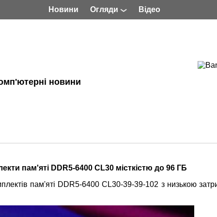
Новини
Огляди
Відео
омп'ютерні новини
лекти пам'яті DDR5-6400 CL30 місткістю до 96 ГБ
плектів пам'яті DDR5-6400 CL30-39-39-102 з низькою затр