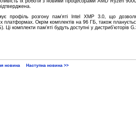
ожливість їх роботи з новими процесорами AMD Ryzen 9000 
підтверджена.
ує профіль розгону пам'яті Intel XMP 3.0, що дозвол
х платформах. Окрім комплектів на 96 ГБ, також плануєтьс
). Ці комплекти пам'яті будуть доступні у дистриб'юторів G
ня новина
Наступна новина >>