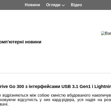
Новини
Огляди
Відео
омп'ютерні новини
ive Go 300 з інтерфейсами USB 3.1 Gen1 і Lightni
le відрізняються між собою ємністю вбудованого накопичув
ховуючи відсутність у них кард-рідера, уся надія на ро
вачі.