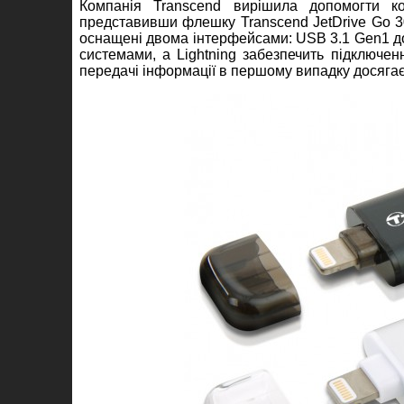
Компанія Transcend вирішила допомогти ко
представивши флешку Transcend JetDrive Go 300
оснащені двома інтерфейсами: USB 3.1 Gen1 доз
системами, а Lightning забезпечить підключен
передачі інформації в першому випадку досягає 