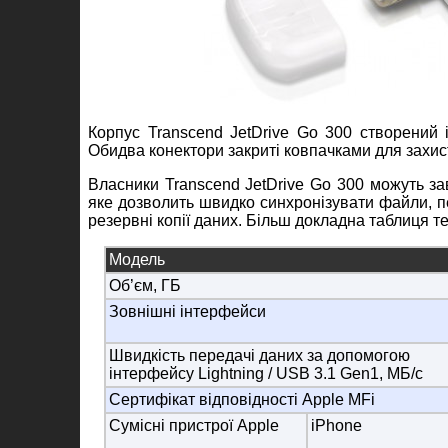
Корпус Transcend JetDrive Go 300 створений із
Обидва конектори закриті ковпачками для захис
Власники Transcend JetDrive Go 300 можуть за
яке дозволить швидко синхронізувати файли, п
резервні копії даних. Більш докладна таблиця т
Модель
Об’єм, ГБ
Зовнішні інтерфейси
Швидкість передачі даних за допомогою
інтерфейсу Lightning / USB 3.1 Gen1, МБ/с
Сертифікат відповідності Apple MFi
Сумісні пристрої Apple
iPhone