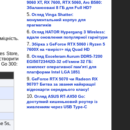
9060 XT, RX 7600, RTX 5060, Arc B580:
Збалансовані 8 ГБ для Full HD?
Огляд Vinga Shatter:
монументальний корпус для
прагматиків
Огляд HATOR Hypergang 3 Wireless:
вдале оновлення популярної гарнітури
іцність.
Збірка з GeForce RTX 5060 і Ryzen 5
7600X на «виріст» під Quad HD
s Store,
Огляд Exceleram Aurum DDR5-7200
створити
EGI50723442D-32 об'ємом 32 ГБ:
 Go 300:
комплект оперативної пам’яті для
платформи Intel LGA 1851
GeForce RTX 5070 чи Radeon RX
9070? Битва за звання найкращої
відеокарти середнього класу!
Огляд ASUS RT-AX50 Go:
доступний кишеньковий роутер із
живленням через USB Type-C
e 5s,