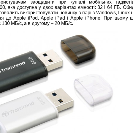
ристувачам заощадити при купівлі мобільних гаджеті
, яка доступна у двох варіантах ємності: 32 і 64 ГБ. Оби
волить використовувати новинку в парі з Windows, Linux і
ня до Apple iPod, Apple iPad і Apple iPhone. При цьому ш
130 МБ/с, а в другому – 20 МБ/с.