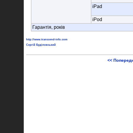
iPad
iPod
Гарантія, років
http://www.transcend-info.com
Сергій Буділовський
<< Поперед