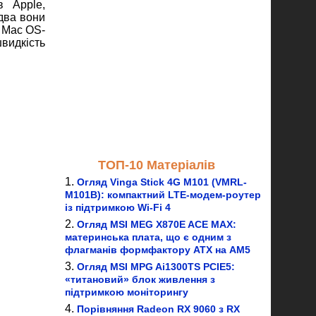
в Apple,
два вони
 Mac OS-
видкість
ТОП-10 Матеріалів
Огляд Vinga Stick 4G M101 (VMRL-
M101B): компактний LTE-модем-роутер
із підтримкою Wi-Fi 4
Огляд MSI MEG X870E ACE MAX:
материнська плата, що є одним з
флагманів формфактору ATX на AM5
Огляд MSI MPG Ai1300TS PCIE5:
«титановий» блок живлення з
підтримкою моніторингу
Порівняння Radeon RX 9060 з RX