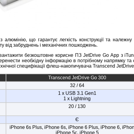
 алюмінію, що гарантує легкість конструкції та належну м
ту від забруднень і механічних пошкоджень.
вантажити безкоштовне корисне ПЗ JetDrive Go App з iTune
еренести необхідну інформацію в потрібному напрямку та 
ехнічної специфікації флеш-накопичувача Transcend JetDrive
Transcend JetDrive Go 300
32 / 64
1 х USB 3.1 Gen1
1 х Lightning
20 / 130
Є
iPhone 6s Plus, iPhone 6s, iPhone 6 Plus, iPhone 6, iPhon
iPhone 5c, iPhone 5