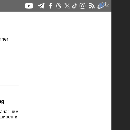
ng
ача: чим
зширення