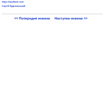
https://wccftech.com
Сергій Буділовський
<< Попередня новина
Наступна новина >>