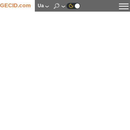
GECID.com
ua
Новини
Відео
Огляди
Цифрова індустрія
Процесори
Оперативна пам’ять
Материнські плати
Відеокарти
Системи охолодження
Накопичувачі
Корпуси
Джерела живлення
Мультимедіа
Цифрове фото та відео
Монітори