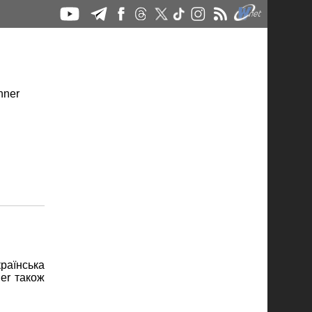
раїнська
her також