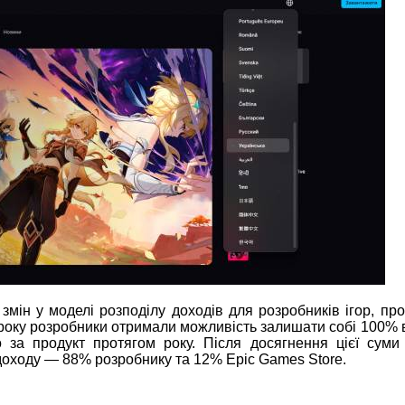
мін у моделі розподілу доходів для розробників ігор, про
року розробники отримали можливість залишати собі 100% в
за продукт протягом року. Після досягнення цієї суми
доходу — 88% розробнику та 12% Epic Games Store.