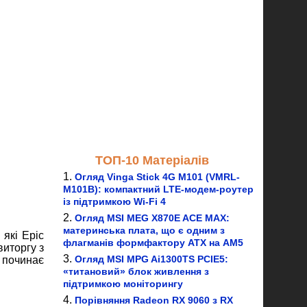
ТОП-10 Матеріалів
Огляд Vinga Stick 4G M101 (VMRL-
M101B): компактний LTE-модем-роутер
із підтримкою Wi-Fi 4
Огляд MSI MEG X870E ACE MAX:
материнська плата, що є одним з
 які Epic
флагманів формфактору ATX на AM5
иторгу з
Огляд MSI MPG Ai1300TS PCIE5:
 починає
«титановий» блок живлення з
підтримкою моніторингу
Порівняння Radeon RX 9060 з RX