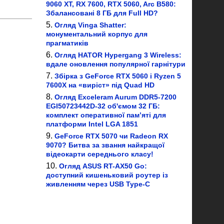
9060 XT, RX 7600, RTX 5060, Arc B580:
Збалансовані 8 ГБ для Full HD?
Огляд Vinga Shatter:
монументальний корпус для
прагматиків
Огляд HATOR Hypergang 3 Wireless:
вдале оновлення популярної гарнітури
Збірка з GeForce RTX 5060 і Ryzen 5
7600X на «виріст» під Quad HD
Огляд Exceleram Aurum DDR5-7200
EGI50723442D-32 об'ємом 32 ГБ:
комплект оперативної пам’яті для
платформи Intel LGA 1851
GeForce RTX 5070 чи Radeon RX
9070? Битва за звання найкращої
відеокарти середнього класу!
Огляд ASUS RT-AX50 Go:
доступний кишеньковий роутер із
живленням через USB Type-C