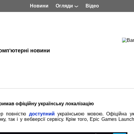
Новини
Огляди
Відео
омп'ютерні новини
римав офіційну українську локалізацію
ер повністю
доступний
українською мовою. Офіційна ук
ку, так і у вебверсії сервісу. Крім того, Epic Games Launc