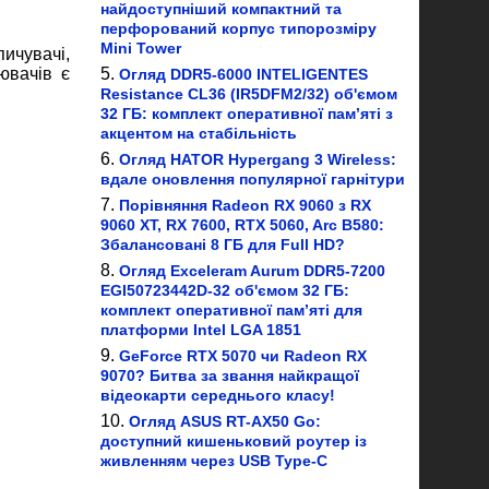
найдоступніший компактний та
перфорований корпус типорозміру
Mini Tower
ичувачі,
ювачів є
Огляд DDR5-6000 INTELIGENTES
Resistance CL36 (IR5DFM2/32) об'ємом
32 ГБ: комплект оперативної пам’яті з
акцентом на стабільність
Огляд HATOR Hypergang 3 Wireless:
вдале оновлення популярної гарнітури
Порівняння Radeon RX 9060 з RX
9060 XT, RX 7600, RTX 5060, Arc B580:
Збалансовані 8 ГБ для Full HD?
Огляд Exceleram Aurum DDR5-7200
EGI50723442D-32 об'ємом 32 ГБ:
комплект оперативної пам’яті для
платформи Intel LGA 1851
GeForce RTX 5070 чи Radeon RX
9070? Битва за звання найкращої
відеокарти середнього класу!
Огляд ASUS RT-AX50 Go:
доступний кишеньковий роутер із
живленням через USB Type-C