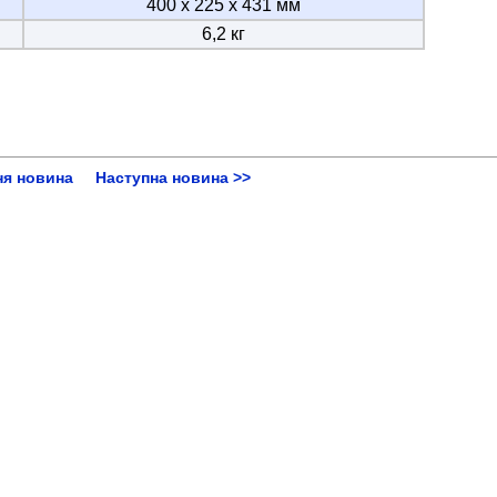
400 х 225 х 431 мм
6,2 кг
ня новина
Наступна новина >>