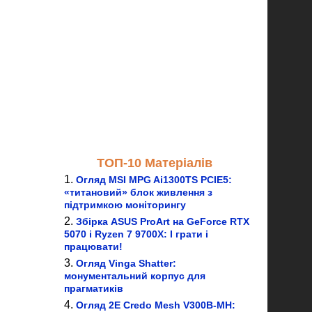
ТОП-10 Матеріалів
Огляд MSI MPG Ai1300TS PCIE5:
«титановий» блок живлення з
підтримкою моніторингу
Збірка ASUS ProArt на GeForce RTX
5070 і Ryzen 7 9700X: І грати і
працювати!
Огляд Vinga Shatter:
монументальний корпус для
прагматиків
Огляд 2E Credo Mesh V300B-MH: