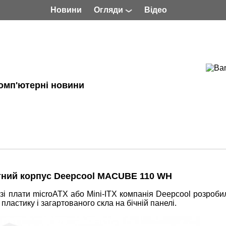
Новини
Огляди
Відео
омп'ютерні новини
ктний корпус Deepcool MACUBE 110 WH
зі плати microATX або Mini-ITX компанія Deepcool розроби
ластику і загартованого скла на бічній панелі.