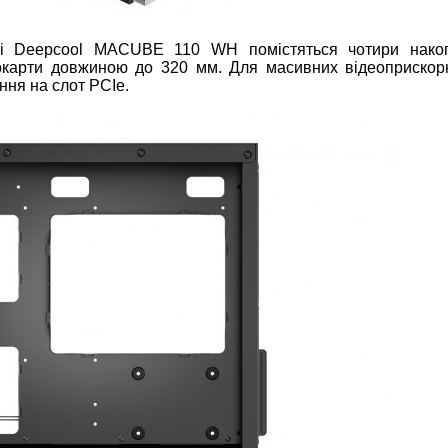
ні Deepcool MACUBE 110 WH помістяться чотири накоп
окарти довжиною до 320 мм. Для масивних відеоприскор
ння на слот PCIe.