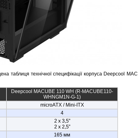
дена таблиця технічної специфікації корпуса Deepcool MA
Deepcool MACUBE 110 WH (R-MACUBE110-
WHNGM1N-G-1)
microATX / Mini-ITX
4
2 х 3,5”
2 x 2,5”
165 мм