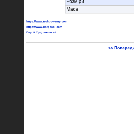
Розміри
Маса
https://www.techpowerup.com
https://www.deepcool.com
Сергій Буділовський
<< Поперед