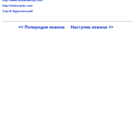
http://www.techpowerup.com
http://videocardz.com
Сергій Буділовський
<< Попередня новина
Наступна новина >>