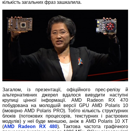
кількість загальних фраз зашкалила.
Загалом, із презентації, офіційного прес-релізу й
альтернативних джерел вдалося вивудити наступні
крупиці цінної інформації. AMD Radeon RX 470
побудована на молодшій версії GPU AMD Polaris 10
(імовірно AMD Polaris PRO). Тобто кількість структурних
блоків (потокових процесорів, текстурних і растрових
модулів) у неї буде меншою, аніж в AMD Polaris 10 XT
(
AMD Radeon RX 480
). Тактова частота графічного