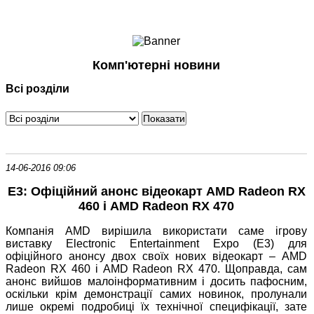
Ноутбуки і Планшети
Смартфони
Комунікації
Комп'ютерні новини
Периферія
Всі розділи
Автоелектроніка
Програмне забезпечення
Ігри
14-06-2016 09:06
E3: Офіційний анонс відеокарт AMD Radeon RX
460 і AMD Radeon RX 470
Компанія AMD вирішила використати саме ігрову
виставку Electronic Entertainment Expo (E3) для
офіційного анонсу двох своїх нових відеокарт – AMD
Radeon RX 460 і AMD Radeon RX 470. Щоправда, сам
анонс вийшов малоінформативним і досить пафосним,
оскільки крім демонстрації самих новинок, пролунали
лише окремі подробиці їх технічної специфікації, зате