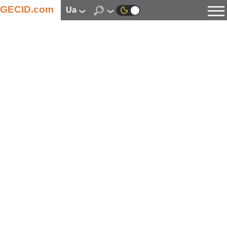
GECID.com
ua
Новини
Відео
Огляди
Цифрова індустрія
Процесори
Оперативна пам’ять
Материнські плати
Відеокарти
Системи охолодження
Накопичувачі
Корпуси
Джерела живлення
Мультимедіа
Цифрове фото та відео
Монітори