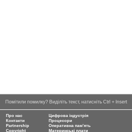
Помітили помилку? Виділіть текст, натисніть Ctrl + Insert
Про нас
Цифрова індустрія
Контакти
Процесори
Partnership
Оперативна пам’ять
Copyright
Материнські плати