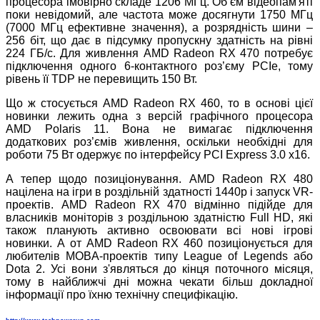
процесора імовірно складе 1206 МГц. Об’єм відеопам'яті
поки невідомий, але частота може досягнути 1750 МГц
(7000 МГц ефективне значення), а розрядність шини –
256 біт, що дає в підсумку пропускну здатність на рівні
224 ГБ/с. Для живлення AMD Radeon RX 470 потребує
підключення одного 6-контактного роз’єму PCIe, тому
рівень її TDP не перевищить 150 Вт.
Що ж стосується AMD Radeon RX 460, то в основі цієї
новинки лежить одна з версій графічного процесора
AMD Polaris 11. Вона не вимагає підключення
додаткових роз’ємів живлення, оскільки необхідні для
роботи 75 Вт одержує по інтерфейсу PCI Express 3.0 x16.
А тепер щодо позиціонування. AMD Radeon RX 480
націлена на ігри в роздільній здатності 1440p і запуск VR-
проектів. AMD Radeon RX 470 відмінно підійде для
власників моніторів з роздільною здатністю Full HD, які
також планують активно освоювати всі нові ігрові
новинки. А от AMD Radeon RX 460 позиціонується для
любителів MOBA-проектів типу League of Legends або
Dota 2. Усі вони з'являться до кінця поточного місяця,
тому в найближчі дні можна чекати більш докладної
інформації про їхню технічну специфікацію.