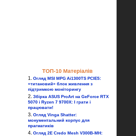
ТОП-10 Матеріалів
Огляд MSI MPG Ai1300TS PCIE5:
«титановий» блок живлення з
підтримкою моніторингу
Збірка ASUS ProArt на GeForce RTX
5070 і Ryzen 7 9700X: І грати і
працювати!
Огляд Vinga Shatter:
монументальний корпус для
прагматиків
Огляд 2E Credo Mesh V300B-MH: