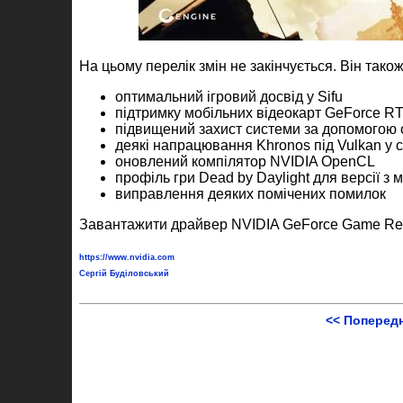
На цьому перелік змін не закінчується. Він також
оптимальний ігровий досвід у Sifu
підтримку мобільних відеокарт GeForce RT
підвищений захист системи за допомогою 
деякі напрацювання Khronos під Vulkan у 
оновлений компілятор NVIDIA OpenCL
профіль гри Dead by Daylight для версії з 
виправлення деяких помічених помилок
Завантажити драйвер NVIDIA GeForce Game Re
https://www.nvidia.com
Сергій Буділовський
<< Поперед