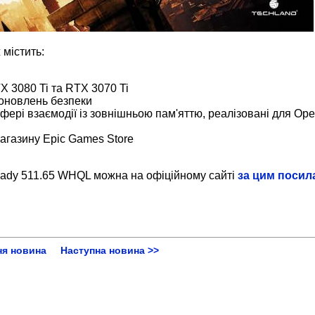
 містить:
X 3080 Ti та RTX 3070 Ti
оновлень безпеки
сфері взаємодії із зовнішньою пам'яттю, реалізовані для Op
магазину Epic Games Store
ady 511.65 WHQL можна на офіційному сайті
за цим поси
ня новина
Наступна новина >>