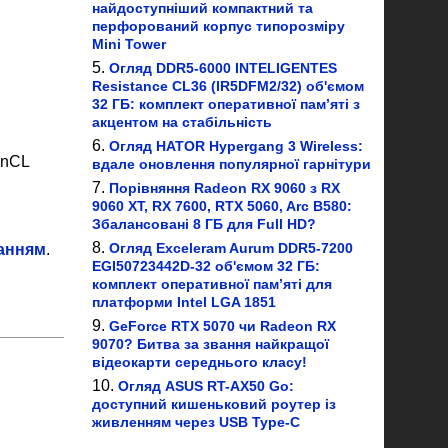
найдоступніший компактний та
перфорований корпус типорозміру
Mini Tower
Огляд DDR5-6000 INTELIGENTES
Resistance CL36 (IR5DFM2/32) об'ємом
32 ГБ: комплект оперативної пам’яті з
акцентом на стабільність
Огляд HATOR Hypergang 3 Wireless:
enCL
вдале оновлення популярної гарнітури
Порівняння Radeon RX 9060 з RX
9060 XT, RX 7600, RTX 5060, Arc B580:
Збалансовані 8 ГБ для Full HD?
Огляд Exceleram Aurum DDR5-7200
ланням
.
EGI50723442D-32 об'ємом 32 ГБ:
комплект оперативної пам’яті для
платформи Intel LGA 1851
GeForce RTX 5070 чи Radeon RX
9070? Битва за звання найкращої
відеокарти середнього класу!
Огляд ASUS RT-AX50 Go:
доступний кишеньковий роутер із
живленням через USB Type-C