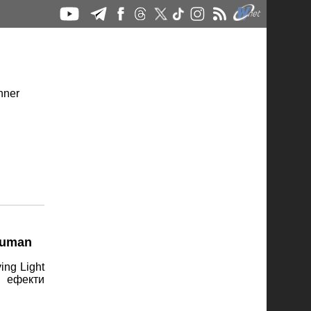
Human
ng Light
і ефекти