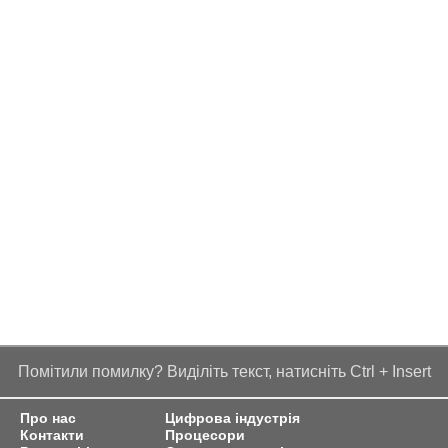
Помітили помилку? Виділіть текст, натисніть Ctrl + Insert
Про нас
Цифрова індустрія
Контакти
Процесори