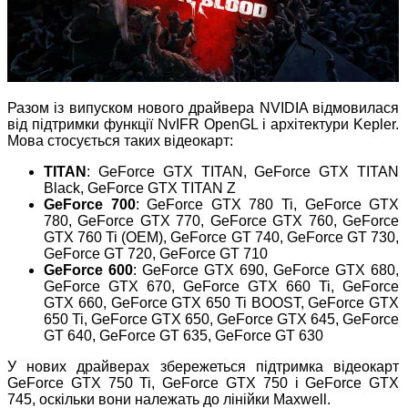
Разом із випуском нового драйвера NVIDIA відмовилася
від підтримки функції NvIFR OpenGL і архітектури Kepler.
Мова стосується таких відеокарт:
TITAN
: GeForce GTX TITAN, GeForce GTX TITAN
Black, GeForce GTX TITAN Z
GeForce 700
: GeForce GTX 780 Ti, GeForce GTX
780, GeForce GTX 770, GeForce GTX 760, GeForce
GTX 760 Ti (OEM), GeForce GT 740, GeForce GT 730,
GeForce GT 720, GeForce GT 710
GeForce 600
: GeForce GTX 690, GeForce GTX 680,
GeForce GTX 670, GeForce GTX 660 Ti, GeForce
GTX 660, GeForce GTX 650 Ti BOOST, GeForce GTX
650 Ti, GeForce GTX 650, GeForce GTX 645, GeForce
GT 640, GeForce GT 635, GeForce GT 630
У нових драйверах збережеться підтримка відеокарт
GeForce GTX 750 Ti, GeForce GTX 750 і GeForce GTX
745, оскільки вони належать до лінійки Maxwell.