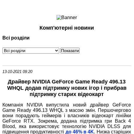
Ноутбуки і Планшети
Смартфони
Комунікації
Комп'ютерні новини
Периферія
Всі розділи
Автоелектроніка
Програмне забезпечення
Ігри
13-10-2021 09:20
Драйвер NVIDIA GeForce Game Ready 496.13
WHQL додав підтримку нових ігор і прибрав
підтримку старих відеокарт
Компанія NVIDIA випустила новий драйвер GeForce
Game Ready 496.13 WHQL з масою змін. Першочергово
вони порадують геймерів і власників відеокарт лінійки
GeForce RTX. Зокрема, додана підтримка гри Back 4
Blood, яка використовує технологію NVIDIA DLSS для
підвищення продуктивності
до 46% в 4K
. Низка старіших