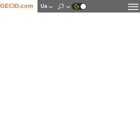
GECID.com
ua
Новини
Відео
Огляди
Цифрова індустрія
Процесори
Оперативна пам’ять
Материнські плати
Відеокарти
Системи охолодження
Накопичувачі
Корпуси
Джерела живлення
Мультимедіа
Цифрове фото та відео
Монітори