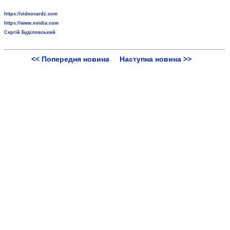
https://videocardz.com
https://www.nvidia.com
Сергій Буділовський
<< Попередня новина
Наступна новина >>