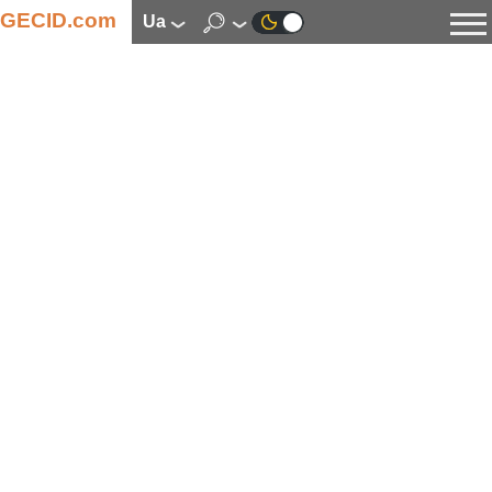
GECID.com
ua
Новини
Відео
Огляди
Цифрова індустрія
Процесори
Оперативна пам’ять
Материнські плати
Відеокарти
Системи охолодження
Накопичувачі
Корпуси
Джерела живлення
Мультимедіа
Цифрове фото та відео
Монітори