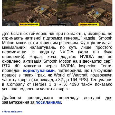
Для багатьох геймерів, чиї ігри не мають і, ймовірно, не
отримають нативної підтримки генерації кадрів, Smooth
Motion може стати корисним рішенням. Функція вимагає
мінімальних налаштувань, по суті, лише простого
перемикання в додатку NVIDIA (коли він буде
оновлений). Наразі, хоча додаток NVIDIA ще не
оновлено, активація Smooth Motion на відеокартах серії
RTX 40 можлива через NVIDIA Inspector. Тести,
проведені
користувачами
, підтвердили, що ця функція
працює в таких іграх, як World of Warcraft, подвоюючи
частоту кадрів (наприклад, з 82 до 164 FPS). Тестування
в Company of Heroes 3 з RTX 4090 також показало
успішне подвоєння частоти кадрів.
Драйвери попереднього перегляду доступні для
завантаження за
посиланням
.
videocardz.com