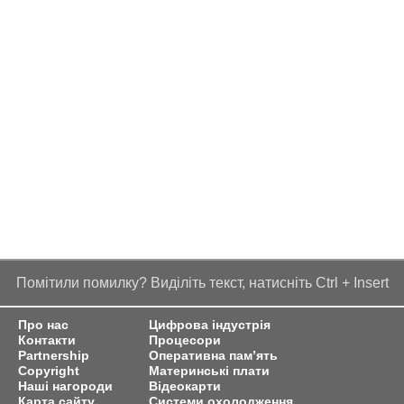
Помітили помилку? Виділіть текст, натисніть Ctrl + Insert
Про нас
Цифрова індустрія
Контакти
Процесори
Partnership
Оперативна пам’ять
Copyright
Материнські плати
Наші нагороди
Відеокарти
Карта сайту
Системи охолодження