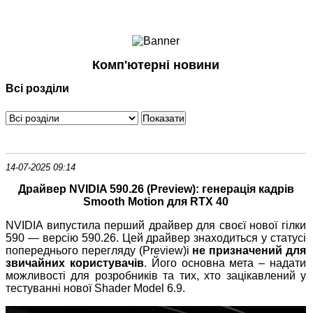
Ноутбуки і Планшети
Смартфони
Комунікації
Комп'ютерні новини
Периферія
Всі розділи
Автоелектроніка
Програмне забезпечення
Ігри
14-07-2025 09:14
Драйвер NVIDIA 590.26 (Preview): генерація кадрів
Smooth Motion для RTX 40
NVIDIA випустила перший драйвер для своєї нової гілки
590 — версію 590.26. Цей драйвер знаходиться у статусі
попереднього перегляду (Preview)і
не призначений для
звичайних користувачів
. Його основна мета – надати
можливості для розробників та тих, хто зацікавлений у
тестуванні нової Shader Model 6.9.