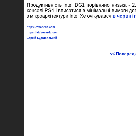
Продуктивність Intel DG1 порівняно низька - 2
консолі PS4 і вписатися в мінімальні вимоги д
з мікроархітектури Intel Xe очікувався
в червні 
https://wccftech.com
https://videocardz.com
Сергій Буділовський
<< Поперед