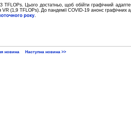
,3 TFLOPs. Цього достатньо, щоб обійти графічний адаптер
ля VR (1,9 TFLOPs). До пандемії COVID-19 анонс графічних 
поточного року
.
ня новина
Наступна новина >>