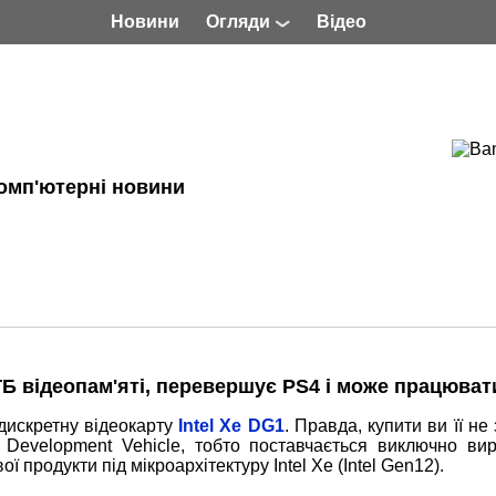
Новини
Огляди
Відео
омп'ютерні новини
 ГБ відеопам'яті, перевершує PS4 і може працюват
 дискретну відеокарту
Intel Xe DG1
. Правда, купити ви її не
e Development Vehicle, тобто поставчається виключно ви
ї продукти під мікроархітектуру Intel Xe (Intel Gen12).