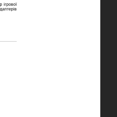
 ігрової
адаптерів