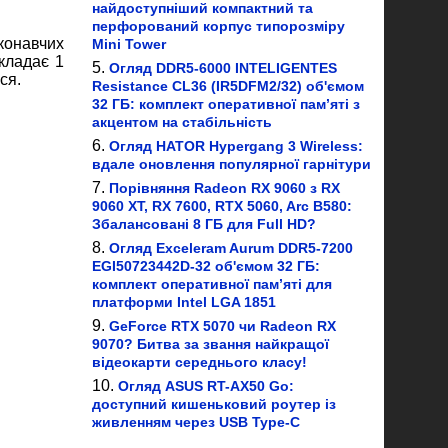
найдоступніший компактний та
перфорований корпус типорозміру
иконавчих
Mini Tower
складає 1
Огляд DDR5-6000 INTELIGENTES
ся.
Resistance CL36 (IR5DFM2/32) об'ємом
32 ГБ: комплект оперативної пам’яті з
акцентом на стабільність
Огляд HATOR Hypergang 3 Wireless:
вдале оновлення популярної гарнітури
Порівняння Radeon RX 9060 з RX
9060 XT, RX 7600, RTX 5060, Arc B580:
Збалансовані 8 ГБ для Full HD?
Огляд Exceleram Aurum DDR5-7200
EGI50723442D-32 об'ємом 32 ГБ:
комплект оперативної пам’яті для
платформи Intel LGA 1851
GeForce RTX 5070 чи Radeon RX
9070? Битва за звання найкращої
відеокарти середнього класу!
Огляд ASUS RT-AX50 Go:
доступний кишеньковий роутер із
живленням через USB Type-C