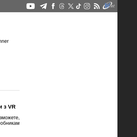
и з VR
 зможете,
робникам