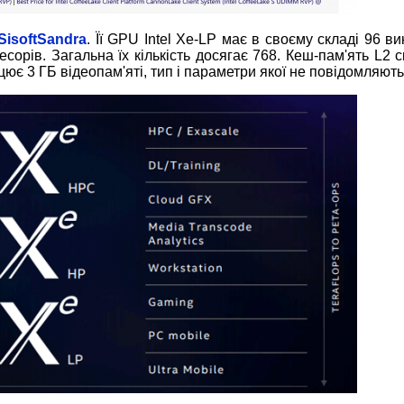
SisoftSandra
. Її GPU Intel Xe-LP має в своєму складі 96 в
сорів. Загальна їх кількість досягає 768. Кеш-пам'ять L2 
ацює 3 ГБ відеопам'яті, тип і параметри якої не повідомляють