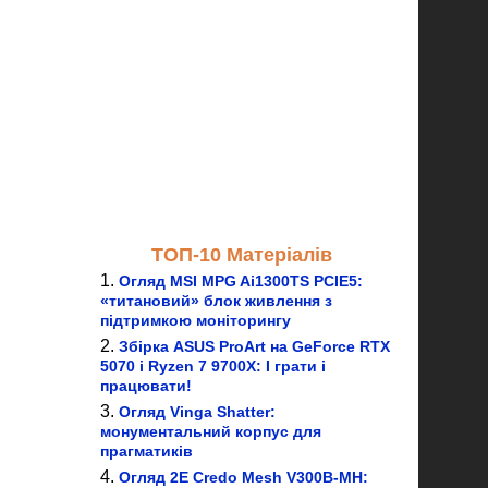
ТОП-10 Матеріалів
Огляд MSI MPG Ai1300TS PCIE5:
«титановий» блок живлення з
підтримкою моніторингу
Збірка ASUS ProArt на GeForce RTX
5070 і Ryzen 7 9700X: І грати і
працювати!
Огляд Vinga Shatter:
монументальний корпус для
прагматиків
Огляд 2E Credo Mesh V300B-MH: