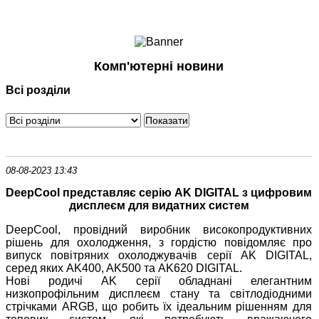
Ноутбуки і Планшети
Смартфони
Комунікації
Комп'ютерні новини
Периферія
Всі розділи
Автоелектроніка
Програмне забезпечення
Ігри
08-08-2023 13:43
DeepCool
представляє серію
AK
DIGITAL
з цифровим
дисплеєм для видатних систем
DeepCool, провідний виробник високопродуктивних
рішень для охолодження, з гордістю повідомляє про
випуск повітряних охолоджувачів серії AK DIGITAL,
серед яких AK400, AK500 та AK620 DIGITAL.
Нові родичі AK серії обладнані елегантним
низкопрофільним дисплеєм стану та світлодіодними
стрічками ARGB, що робить їх ідеальним рішенням для