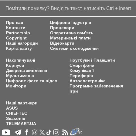
Помітили помилку? Виділіть текст, натисніть Ctrl + Insert
Про нас
Цифрова індустрія
Контакти
Процесори
Partnership
Оперативна пам’ять
Copyright
Материнські плати
Наші нагороди
Відеокарти
Карта сайту
Системи охолодження
Накопичувачі
Ноутбуки і Планшети
Корпуси
Смартфони
Джерела живлення
Комунікації
Мультимедіа
Периферія
Цифрове фото та відео
Автоелектроніка
Монітори
Програмне забезпечення
Ігри
Наші партнери
ASUS
CHIEFTEC
Seasonic
TELEMART.UA