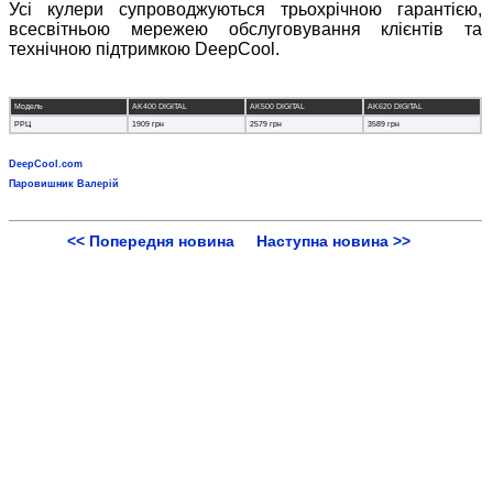
Усі кулери супроводжуються трьохрічною гарантією,
всесвітньою мережею обслуговування клієнтів та
технічною підтримкою DeepCool.
Модель
AK400 DIGITAL
AK500 DIGITAL
AK620 DIGITAL
РРЦ
1909 грн
2579 грн
3589 грн
DeepCool.com
Паровишник Валерій
<< Попередня новина
Наступна новина >>