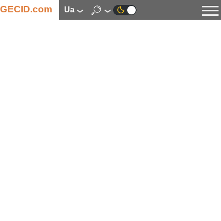
GECID.com
ua
Новини
Відео
Огляди
Цифрова індустрія
Процесори
Оперативна пам’ять
Материнські плати
Відеокарти
Системи охолодження
Накопичувачі
Корпуси
Джерела живлення
Мультимедіа
Цифрове фото та відео
Монітори