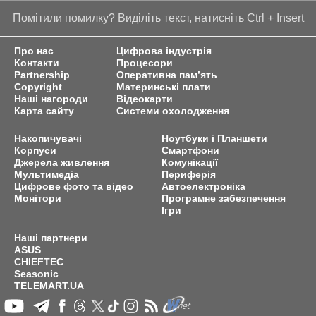
Помітили помилку? Виділіть текст, натисніть Ctrl + Insert
Про нас
Цифрова індустрія
Контакти
Процесори
Partnership
Оперативна пам’ять
Copyright
Материнські плати
Наші нагороди
Відеокарти
Карта сайту
Системи охолодження
Накопичувачі
Ноутбуки і Планшети
Корпуси
Смартфони
Джерела живлення
Комунікації
Мультимедіа
Периферія
Цифрове фото та відео
Автоелектроніка
Монітори
Програмне забезпечення
Ігри
Наші партнери
ASUS
CHIEFTEC
Seasonic
TELEMART.UA