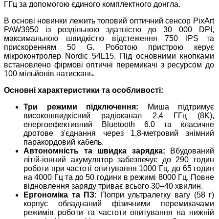
ГГц за допомогою єдиного комплектного донгла.
В основі новинки лежить топовий оптичний сенсор PixArt
PAW3950 із роздільною здатністю до 30 000 DPI,
максимальною швидкістю відстеження 750 IPS та
прискоренням 50 G. Роботою пристрою керує
мікроконтролер Nordic 54L15. Під основними кнопками
встановлено фірмові оптичні перемикачі з ресурсом до
100 мільйонів натискань.
Основні характеристики та особливості:
Три режими підключення:
Миша підтримує
високошвидкісний радіоканал 2,4 ГГц (8K),
енергоефективний Bluetooth 6.0 та класичне
дротове з'єднання через 1,8-метровий знімний
паракордовий кабель.
Автономність та швидка зарядка:
Вбудований
літій-іонний акумулятор забезпечує до 290 годин
роботи при частоті опитування 1000 Гц, до 65 годин
на 4000 Гц та до 50 години в режимі 8000 Гц. Повне
відновлення заряду триває всього 30–40 хвилин.
Ергономіка та ПЗ:
Попри ультралегку вагу (58 г)
корпус обладнаний фізичними перемикачами
режимів роботи та частоти опитування на нижній