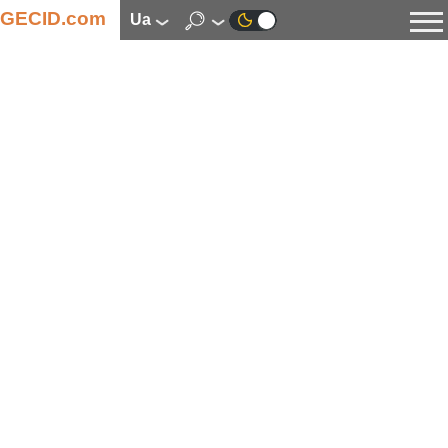
GECID.com
ua
Новини
Відео
Огляди
Цифрова індустрія
Процесори
Оперативна пам’ять
Материнські плати
Відеокарти
Системи охолодження
Накопичувачі
Корпуси
Джерела живлення
Мультимедіа
Цифрове фото та відео
Монітори