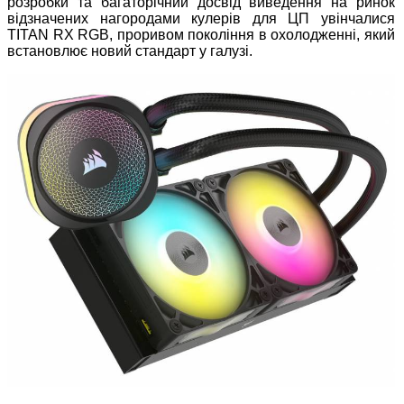
розробки та багаторічний досвід виведення на ринок
відзначених нагородами кулерів для ЦП увінчалися
TITAN RX RGB, проривом покоління в охолодженні, який
встановлює новий стандарт у галузі.