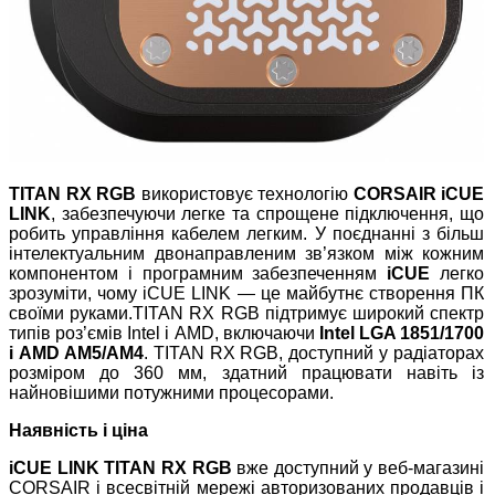
TITAN RX RGB
використовує технологію
CORSAIR iCUE
LINK
, забезпечуючи легке та спрощене підключення, що
робить управління кабелем легким. У поєднанні з більш
інтелектуальним двонаправленим зв’язком між кожним
компонентом і програмним забезпеченням
iCUE
легко
зрозуміти, чому iCUE LINK — це майбутнє створення ПК
своїми руками.TITAN RX RGB підтримує широкий спектр
типів роз’ємів Intel і AMD, включаючи
Intel LGA 1851/1700
і AMD AM5/AM4
. TITAN RX RGB, доступний у радіаторах
розміром до 360 мм, здатний працювати навіть із
найновішими потужними процесорами.
Наявність і ціна
iCUE LINK TITAN RX RGB
вже доступний у веб-магазині
CORSAIR і всесвітній мережі авторизованих продавців і