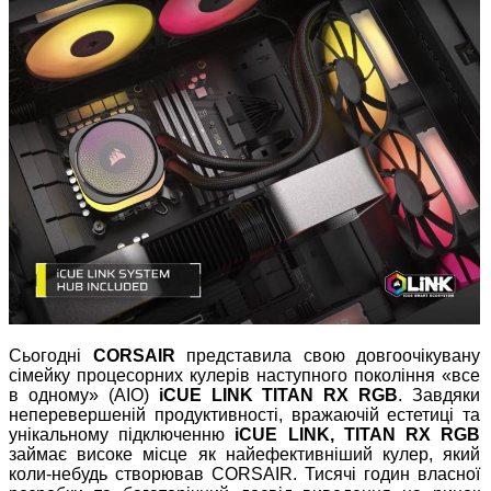
Сьогодні
CORSAIR
представила свою довгоочікувану
сімейку процесорних кулерів наступного покоління «все
в одному» (AIO)
iCUE LINK TITAN RX RGB
. Завдяки
неперевершеній продуктивності, вражаючій естетиці та
унікальному підключенню
iCUE LINK, TITAN RX RGB
займає високе місце як найефективніший кулер, який
коли-небудь створював CORSAIR. Тисячі годин власної