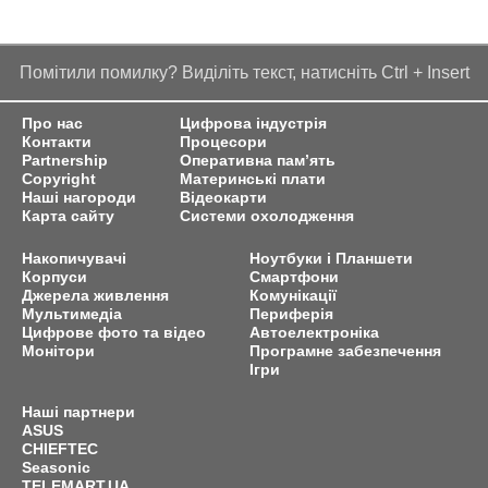
Помітили помилку? Виділіть текст, натисніть Ctrl + Insert
Про нас
Цифрова індустрія
Контакти
Процесори
Partnership
Оперативна пам’ять
Copyright
Материнські плати
Наші нагороди
Відеокарти
Карта сайту
Системи охолодження
Накопичувачі
Ноутбуки і Планшети
Корпуси
Смартфони
Джерела живлення
Комунікації
Мультимедіа
Периферія
Цифрове фото та відео
Автоелектроніка
Монітори
Програмне забезпечення
Ігри
Наші партнери
ASUS
CHIEFTEC
Seasonic
TELEMART.UA