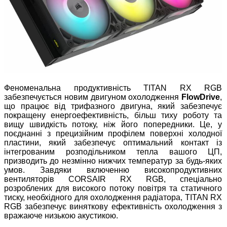
Феноменальна продуктивність TITAN RX RGB
забезпечується новим двигуном охолодження
FlowDrive
,
що працює від трифазного двигуна, який забезпечує
покращену енергоефективність, більш тиху роботу та
вищу швидкість потоку, ніж його попередники. Це, у
поєднанні з прецизійним профілем поверхні холодної
пластини, який забезпечує оптимальний контакт із
інтегрованим розподільником тепла вашого ЦП,
призводить до незмінно нижчих температур за будь-яких
умов. Завдяки включенню високопродуктивних
вентиляторів CORSAIR RX RGB, спеціально
розроблених для високого потоку повітря та статичного
тиску, необхідного для охолодження радіатора, TITAN RX
RGB забезпечує виняткову ефективність охолодження з
вражаюче низькою акустикою.