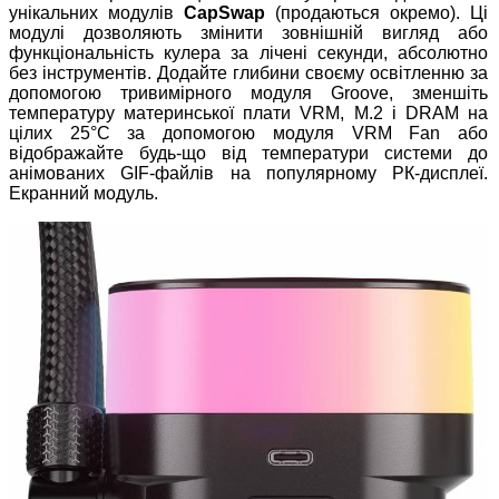
унікальних модулів
CapSwap
(продаються окремо). Ці
модулі дозволяють змінити зовнішній вигляд або
функціональність кулера за лічені секунди, абсолютно
без інструментів. Додайте глибини своєму освітленню за
допомогою тривимірного модуля Groove, зменшіть
температуру материнської плати VRM, M.2 і DRAM на
цілих 25°C за допомогою модуля VRM Fan або
відображайте будь-що від температури системи до
анімованих GIF-файлів на популярному РК-дисплеї.
Екранний модуль.