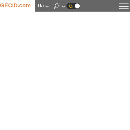
GECID.com
ua
Новини
Відео
Огляди
Цифрова індустрія
Процесори
Оперативна пам’ять
Материнські плати
Відеокарти
Системи охолодження
Накопичувачі
Корпуси
Джерела живлення
Мультимедіа
Цифрове фото та відео
Монітори