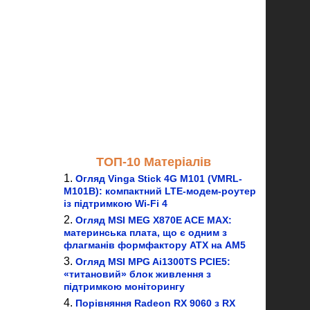
ТОП-10 Матеріалів
Огляд Vinga Stick 4G M101 (VMRL-
M101B): компактний LTE-модем-роутер
із підтримкою Wi-Fi 4
Огляд MSI MEG X870E ACE MAX:
материнська плата, що є одним з
флагманів формфактору ATX на AM5
Огляд MSI MPG Ai1300TS PCIE5:
«титановий» блок живлення з
підтримкою моніторингу
Порівняння Radeon RX 9060 з RX