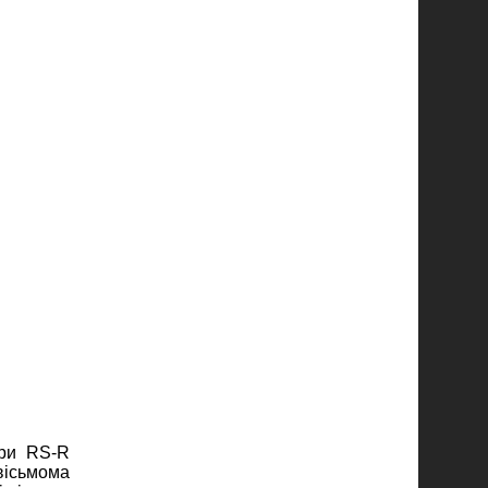
ори RS-R
вісьмома