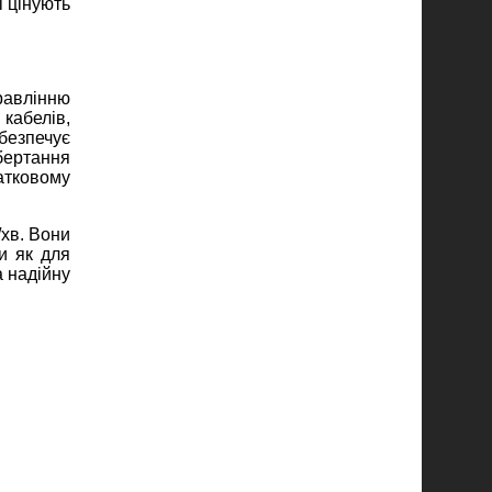
і цінують
равлінню
кабелів,
безпечує
бертання
атковому
/хв. Вони
и як для
а надійну