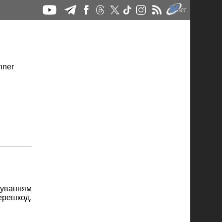
чуванням
ерешкод,