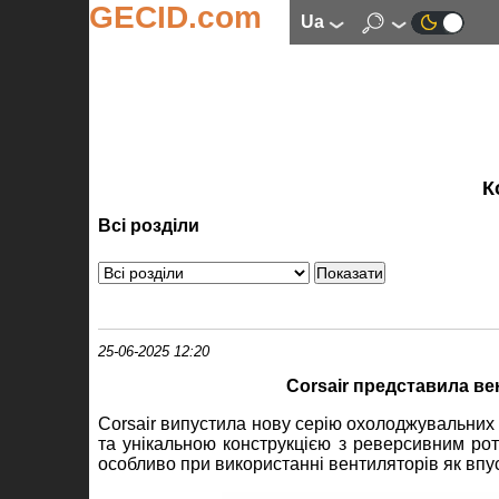
GECID.com
ua
К
Всі розділи
25-06-2025 12:20
Corsair представила в
Corsair випустила нову серію охолоджувальних
та унікальною конструкцією з реверсивним ро
особливо при використанні вентиляторів як впу