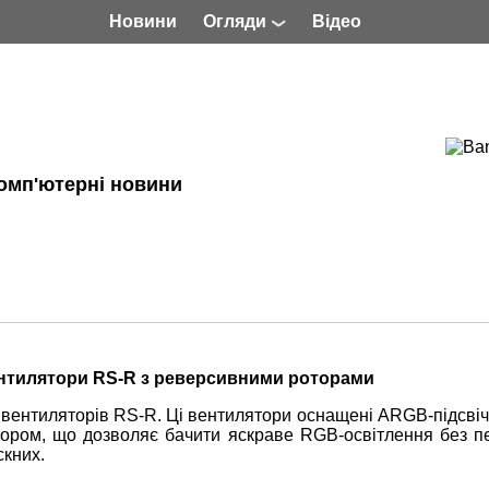
Новини
Огляди
Відео
омп'ютерні новини
ентилятори RS-R з реверсивними роторами
 вентиляторів RS-R. Ці вентилятори оснащені ARGB-підсві
тором, що дозволяє бачити яскраве RGB-освітлення без п
скних.