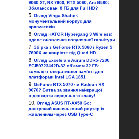
9060 XT, RX 7600, RTX 5060, Arc B580:
Збалансовані 8 ГБ для Full HD?
Огляд Vinga Shatter:
монументальний корпус для
прагматиків
Огляд HATOR Hypergang 3 Wireless:
вдале оновлення популярної гарнітури
Збірка з GeForce RTX 5060 і Ryzen 5
7600X на «виріст» під Quad HD
Огляд Exceleram Aurum DDR5-7200
EGI50723442D-32 об'ємом 32 ГБ:
комплект оперативної пам’яті для
платформи Intel LGA 1851
GeForce RTX 5070 чи Radeon RX
9070? Битва за звання найкращої
відеокарти середнього класу!
Огляд ASUS RT-AX50 Go:
доступний кишеньковий роутер із
живленням через USB Type-C