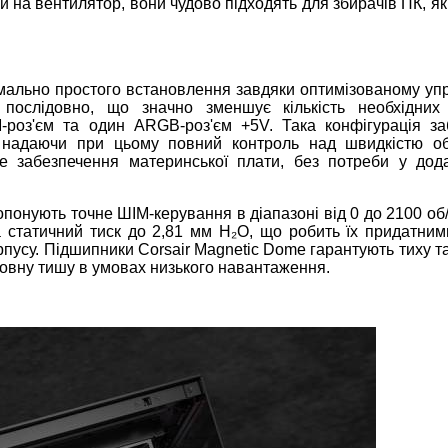
на вентилятор, вони чудово підходять для збирачів ПК, як
мально простого встановлення завдяки оптимізованому уп
послідовно, що значно зменшує кількість необхідних 
роз'єм та один ARGB-роз'єм +5V. Така конфігурація за
і, надаючи при цьому повний контроль над швидкістю о
е забезпечення материнської плати, без потреби у дод
опонують точне ШІМ-керування в діапазоні від 0 до 2100 об
а статичний тиск до 2,81 мм H₂O, що робить їх придатним
орпусу. Підшипники Corsair Magnetic Dome гарантують тиху т
повну тишу в умовах низького навантаження.