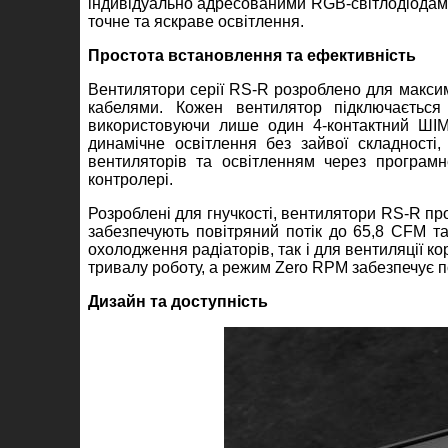
індивідуально адресованими RGB-світлодіодами 
точне та яскраве освітлення.
Простота встановлення та ефективність
Вентилятори серії RS-R розроблено для макси
кабелями. Кожен вентилятор підключається 
використовуючи лише один 4-контактний ШІМ-
динамічне освітлення без зайвої складност
вентиляторів та освітленням через програмн
контролері.
Розроблені для гнучкості, вентилятори RS-R пр
забезпечують повітряний потік до 65,8 CFM т
охолодження радіаторів, так і для вентиляції к
тривалу роботу, а режим Zero RPM забезпечує 
Дизайн та доступність