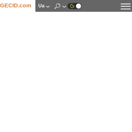
GECID.com
ua
Новини
Відео
Огляди
Цифрова індустрія
Процесори
Оперативна пам’ять
Материнські плати
Відеокарти
Системи охолодження
Накопичувачі
Корпуси
Джерела живлення
Мультимедіа
Цифрове фото та відео
Монітори