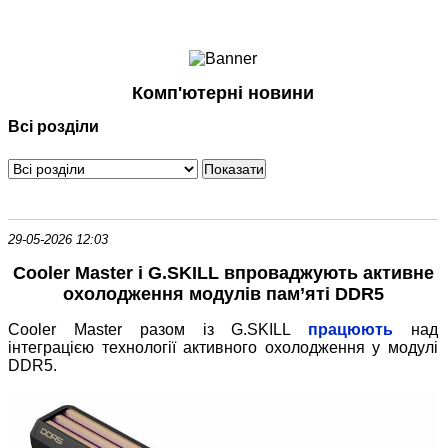
Ноутбуки і Планшети
Смартфони
Комунікації
Комп'ютерні новини
Периферія
Всі розділи
Автоелектроніка
Програмне забезпечення
Ігри
29-05-2026 12:03
Cooler Master і G.SKILL впроваджують активне
охолодження модулів пам’яті DDR5
Cooler Master разом із G.SKILL
працюють
над
інтеграцією технології активного охолодження у модулі
DDR5.