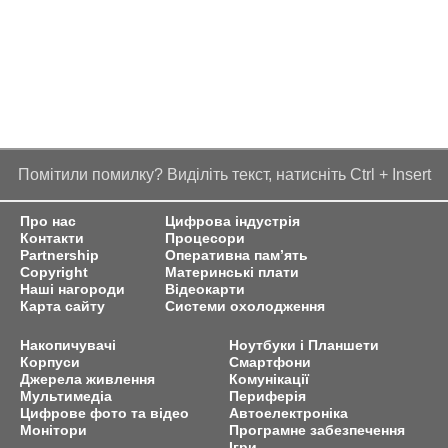
Помітили помилку? Виділіть текст, натисніть Ctrl + Insert
Про нас
Цифрова індустрія
Контакти
Процесори
Partnership
Оперативна пам’ять
Copyright
Материнські плати
Наші нагороди
Відеокарти
Карта сайту
Системи охолодження
Накопичувачі
Ноутбуки і Планшети
Корпуси
Смартфони
Джерела живлення
Комунікації
Мультимедіа
Периферія
Цифрове фото та відео
Автоелектроніка
Монітори
Програмне забезпечення
Ігри